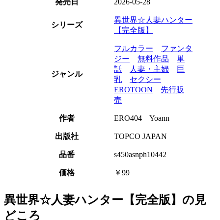
発売日
2026-05-28
異世界☆人妻ハンター
シリーズ
【完全版】
フルカラー
ファンタ
ジー
無料作品
単
話
人妻・主婦
巨
ジャンル
乳
セクシー
EROTOON
先行販
売
作者
ERO404 Yoann
出版社
TOPCO JAPAN
品番
s450asnph10442
価格
￥99
異世界☆人妻ハンター【完全版】の見
どころ