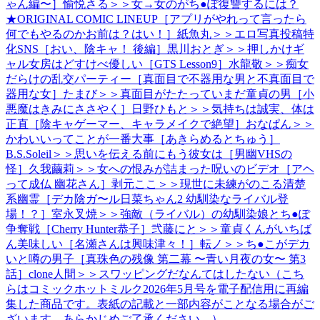
ゃん編〜］愉悦さる＞＞女→女のがち●ぽ復讐するには？
★ORIGINAL COMIC LINEUP［アプリがやれって言ったら
何でもやるのかお前は？はい！］紙魚丸＞＞エロ写真投稿特
化SNS［おい、陰キャ！ 後編］黒川おとぎ＞＞押しかけギ
ャル女房はどすけべ優しい［GTS Lesson9］水龍敬＞＞痴女
だらけの乱交パーティー［真面目で不器用な男と不真面目で
器用な女］たまび＞＞真面目がたたっていまだ童貞の男［小
悪魔はきみにささやく］日野ひもと＞＞気持ちは誠実、体は
正直［陰キャゲーマー、キャラメイクで絶望］おなぱん＞＞
かわいいってことが一番大事［あきらめるとちゅう］
B.S.Soleil＞＞思いを伝える前にもう彼女は［男幽VHSの
怪］久我繭莉＞＞女への恨みが詰まった呪いのビデオ［アヘ
って成仏 幽花さん］剥元ここ＞＞現世に未練がのこる清楚
系幽霊［デカ陰ガ〜ル日菜ちゃん2 幼馴染なライバル登
場！？］室永叉焼＞＞強敵（ライバル）の幼馴染娘とち●ぽ
争奪戦［Cherry Hunter恭子］弐藤にと＞＞童貞くんがいちば
ん美味しい［名瀬さんは興味津々！］転ノ＞＞ち●こがデカ
いと噂の男子［真珠色の残像 第二幕 〜青い月夜の女〜 第3
話］clone人間＞＞スワッピングだなんてはしたない（こち
らはコミックホットミルク2026年5月号を電子配信用に再編
集した商品です。表紙の記載と一部内容がことなる場合がご
ざいます、あらかじめご了承ください。）