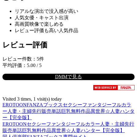
リアルな演出で没入感が高い
人気女優・キャスト出演
高画質映像で楽しめる
レビュー評価も高い人気作品
レビュー評価
レビュー件数：5件
平均評価：5.00 / 5
DMMで見る
Visited 3 times, 1 visit(s) today
EROTOON
FANZAブックス
セクシー
ファンタジー
フルカラ
ー
人妻・主婦
先行販売
単話
巨乳
無料作品
異世界☆人妻ハンタ
ー【完全版】
EROTOON
セクシー
ファンタジー
フルカラー
人妻・主婦
先行
販売
単話
巨乳
無料作品
異世界☆人妻ハンター【完全版】
同人倶楽部FANZAブックス専門サイト