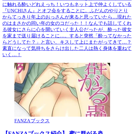
に触れる酔いどれえっち！いつもネット上で仲よくしている
『UNCHIさん』とオフ会をすることに。ふだんのやりとり
からてっきり年上のおっさんが来ると思っていたら…現れた
のはまさかの同い年の女のコだった！！なんでも話してくれ
る彼女にさらに心を開いていく主人公だったが、酔った彼女
を家まで送り届けることに…。すると突然「酔ってなかった
らどうしてた？」と言い、キスして上にまたがってきて…？
素直になって気持ちをさらけ出した二人は熱く身体を重ねて
いく…！
FANZAブックス
【FANZAブックス紹介】 蜜に群がる蟲