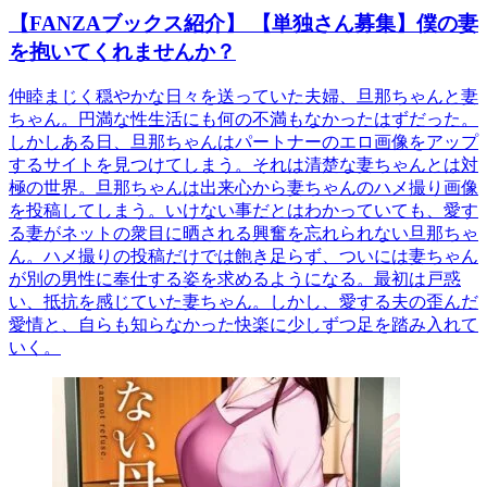
【FANZAブックス紹介】 【単独さん募集】僕の妻
を抱いてくれませんか？
仲睦まじく穏やかな日々を送っていた夫婦、旦那ちゃんと妻
ちゃん。円満な性生活にも何の不満もなかったはずだった。
しかしある日、旦那ちゃんはパートナーのエロ画像をアップ
するサイトを見つけてしまう。それは清楚な妻ちゃんとは対
極の世界。旦那ちゃんは出来心から妻ちゃんのハメ撮り画像
を投稿してしまう。いけない事だとはわかっていても、愛す
る妻がネットの衆目に晒される興奮を忘れられない旦那ちゃ
ん。ハメ撮りの投稿だけでは飽き足らず、ついには妻ちゃん
が別の男性に奉仕する姿を求めるようになる。最初は戸惑
い、抵抗を感じていた妻ちゃん。しかし、愛する夫の歪んだ
愛情と、自らも知らなかった快楽に少しずつ足を踏み入れて
いく。