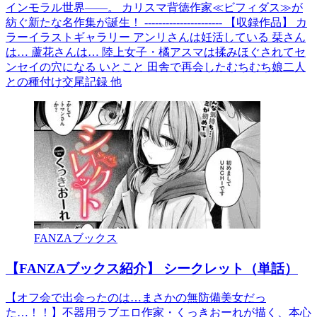
インモラル世界――。 カリスマ背徳作家≪ビフィダス≫が
紡ぐ新たな名作集が誕生！ ---------------------- 【収録作品】 カ
ラーイラストギャラリー アンリさんは妊活している 栞さん
は… 蘆花さんは… 陸上女子・橘アスマは揉みほぐされてセ
ンセイの穴になる いとこと 田舎で再会したむちむち娘二人
との種付け交尾記録 他
FANZAブックス
【FANZAブックス紹介】 シークレット（単話）
【オフ会で出会ったのは…まさかの無防備美女だっ
た…！！】不器用ラブエロ作家・くっきおーれが描く、本心