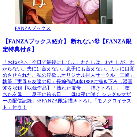
FANZAブックス
【FANZAブックス紹介】 断れない母【FANZA限
定特典付き】
「おねがい、今日で最後にして…」わたしは、わたしが、わ
からない。夫には言えない。息子にも言えない。カレに目覚
めさせられた、私の淫欲…オリジナル同人サークル「三崎」
執筆「実母＆友達の母」長編作品4本188Pに描き下ろし漫画
9Pを収録【収録作品】「熟れた友母」「描き下ろし」「堕
ちた友母」「息子に跨る日」「母は夜に咲く シングルマザ
ーの配信記録」※FANZA限定描き下ろし「モノクロイラス
ト」付き！