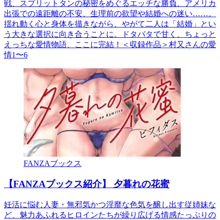
戦、スプリットタンの秘密をめぐるエッチな勝負、アメリカ
出張での遠距離の不安、生理前の欲望や結婚への迷い……。
揺れ動く心と身体を描きながら、やがて二人は「結婚」とい
う大きな選択に向き合うことに。ドタバタで甘く、ちょっと
えっちな愛情物語、ここに完結！＜収録作品＞村又さんの愛
情1〜6
FANZAブックス
【FANZAブックス紹介】 夕暮れの花蜜
妊活に悩む人妻・無邪気かつ淫靡な色気を醸し出す従姉妹な
ど、魅力あふれるヒロインたちが繰り広げる情感たっぷりの