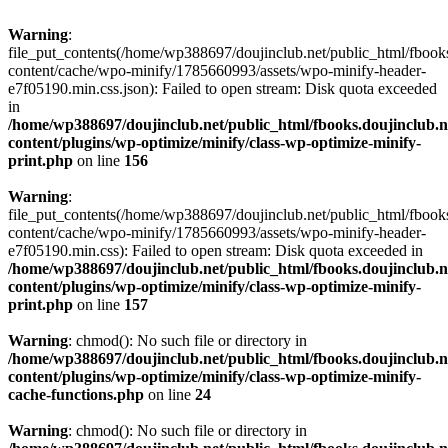
Warning
:
file_put_contents(/home/wp388697/doujinclub.net/public_html/fbook
content/cache/wpo-minify/1785660993/assets/wpo-minify-header-
e7f05190.min.css.json): Failed to open stream: Disk quota exceeded
in
/home/wp388697/doujinclub.net/public_html/fbooks.doujinclub.n
content/plugins/wp-optimize/minify/class-wp-optimize-minify-
print.php
on line
156
Warning
:
file_put_contents(/home/wp388697/doujinclub.net/public_html/fbook
content/cache/wpo-minify/1785660993/assets/wpo-minify-header-
e7f05190.min.css): Failed to open stream: Disk quota exceeded in
/home/wp388697/doujinclub.net/public_html/fbooks.doujinclub.n
content/plugins/wp-optimize/minify/class-wp-optimize-minify-
print.php
on line
157
Warning
: chmod(): No such file or directory in
/home/wp388697/doujinclub.net/public_html/fbooks.doujinclub.n
content/plugins/wp-optimize/minify/class-wp-optimize-minify-
cache-functions.php
on line
24
Warning
: chmod(): No such file or directory in