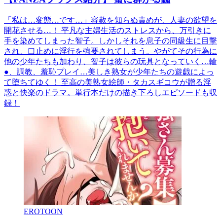
「私は…変態…です…」容赦を知らぬ責めが、人妻の欲望を
開花させる…！ 平凡な主婦生活のストレスから、万引きに
手を染めてしまった智子。しかしそれを息子の同級生に目撃
され、口止めに淫行を強要されてしまう。やがてその行為に
他の少年たちも加わり、智子は彼らの玩具となっていく…輪
●、調教、羞恥プレイ…美しき熟女が少年たちの遊戯によっ
て堕ちてゆく！ 至高の美熟女絵師・タカスギコウが贈る淫
惑と快楽のドラマ。単行本だけの描き下ろしエピソードも収
録！
EROTOON