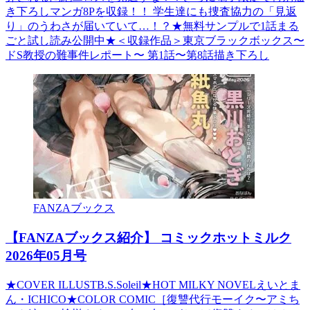
き下ろしマンガ8Pを収録！！ 学生達にも捜査協力の「見返
り」のうわさが届いていて…！？★無料サンプルで1話まる
ごと試し読み公開中★＜収録作品＞東京ブラックボックス〜
ドS教授の難事件レポート〜 第1話〜第8話描き下ろし
FANZAブックス
【FANZAブックス紹介】 コミックホットミルク
2026年05月号
★COVER ILLUSTB.S.Soleil★HOT MILKY NOVELえいとま
ん・ICHICO★COLOR COMIC［復讐代行モーイク〜アミち