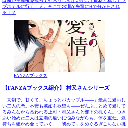
は俺が主導権を握ってやろうじゃないか…！取材と称してラ
ブホテルに行く二人。そこで水瀬が先輩にHで分からされ
る！？
FANZAブックス
【FANZAブックス紹介】 村又さんシリーズ
「真剣で、甘くて、ちょっとバカップル――」最高に愛おし
い二人の恋。不安も嫉妬も欲望も――ぜんぶまとめて愛して
るみんなから慕われる上司・村又さんと部下の梶くん。つき
あい始めた二人は立場の違いに悩みながらも、体を重ね、気
持ちを確かめ合っていく。「初めて」をめぐるぎこちない挑