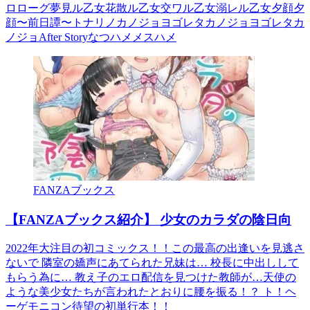
ロローグ夢見ル乙女花散ル乙女交ワル乙女溺レル乙女夕顔夕
顔〜前日譚〜トナリノカノジョヨゴレタカノジョヨゴレタカ
ノジョAfter Storyなつハメメスハメ
FANZAブックス
【FANZAブックス紹介】 少女のカラダの陰日向
2022年大注目の初コミックス！！この最高の出逢いを見逃さ
ないで 隣室の嬌声にあてられた兄妹は… 校長に中出しして
もらう為に… 教え子のエロ配信を見つけた教師が…天使の
ような美少女たちが言われたとおりに腰を振る！？ ト！ヘ
ーゲモニコン待望の初単行本！！