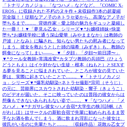
「トナリノカノジョ」「なつハメ」などなど。『COMIC X-
EROS』に収録された不朽のヌキ作＋未収録作3本の超凝縮
完全版！！従順なアノ子のネトラセ姿から、高潔なアノ子が
堕ちるまで……。背徳作家・愛上陸の魅力をギュッと凝縮し
た一冊！！▼「夢見ル乙女」シリーズ▼*お嬢様姉妹×快楽
堕ち*お嬢様学校に通う深山愛華（みやままなか）は教師の
戸波（となみ）に騙され、知らない男たちの慰み者になって
しまう。彼女を救おうとした姉の瑞希（みずき）も、教師の
餌食になってしまい――。▼「夕顔」「夕顔〜前日譚〜」
▼*クール女教師×常識改変*カタブツ教師の兵頭巴（ひょう
どうともえ）はイケ好かない生徒・根本（ねもと）とSEXす
る夢を見ることに悩まされていた。ところが彼女の見ていた
夢は、実際に起きていたことで……。▼「トナリノカノジ
ョ」シリーズ▼*爆乳幼馴染×ネトラセ撮影*宗司（そうじ）
の元に、芸能界にスカウトされた幼馴染・響子（きょうこ）
のビデオが届いた。そこに映っていたのは普段の彼女からは
想像もできないあられもない姿で……。▼「なつハメ」「メ
スハメ」▼*ナガサレ彼女×ハメ合宿*大学生の狭川詩帆（さ
がわしほ）はサークルの新歓合宿で先輩に勧められるまま苦
手なお酒を飲んでしまう。酒に飲まれ淫乱になった彼女は、
彼氏がいるのに先輩たちと……。〈収録作品〉花散ル乙女プ