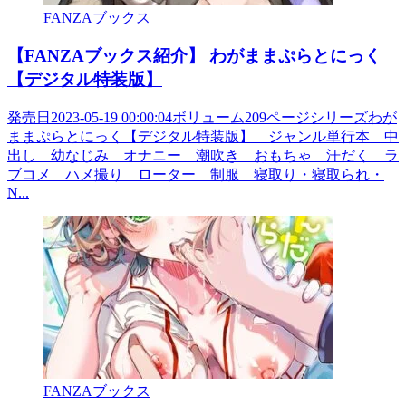
FANZAブックス
【FANZAブックス紹介】 わがままぷらとにっく
【デジタル特装版】
発売日2023-05-19 00:00:04ボリューム209ページシリーズわが
ままぷらとにっく【デジタル特装版】 ジャンル単行本 中
出し 幼なじみ オナニー 潮吹き おもちゃ 汗だく ラ
ブコメ ハメ撮り ローター 制服 寝取り・寝取られ・
N...
FANZAブックス