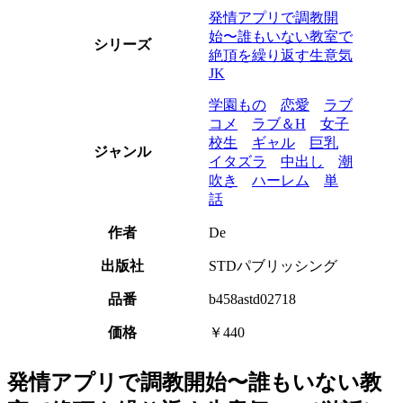
発情アプリで調教開
始〜誰もいない教室で
シリーズ
絶頂を繰り返す生意気
JK
学園もの
恋愛
ラブ
コメ
ラブ＆H
女子
校生
ギャル
巨乳
ジャンル
イタズラ
中出し
潮
吹き
ハーレム
単
話
作者
De
出版社
STDパブリッシング
品番
b458astd02718
価格
￥440
発情アプリで調教開始〜誰もいない教