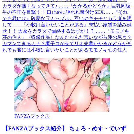
カラダが熱くなってきて♪ ……『かかるかどうか』巨乳同級
生の不正を目撃！！ 口止めに誘われ種付けSEX……『それ
でも君には』険悪な元カップル。互いのキモチとカラダを晒
して……『小牧は言いたいことがある』未払い家賃を踏み倒
せ！！ 大家をカラダで籠絡するはずが！？ ……『モモノキ
荘の住人』〈収録作品〉なんだかんだ言いながら運の尽き？
ガマンできるカナ？調子コかせてリオ先輩かかるかどうかそ
れでも君には小牧は言いたいことがあるモモノキ荘の住人
FANZAブックス
【FANZAブックス紹介】 ちょろ・めす・でいず