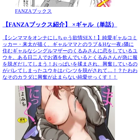
FANZAブックス
【FANZAブックス紹介】 ×ギャル（単話）
【シンママをオンナにしちゃう欲情SEX！】純愛ギャルコミ
ッカー・来太が描く、ギャルママとのラブ＆Hな一夜♪隣に
住むギャルなシングルマザーのくるみさんに恋をしているユ
ウキ。ある日二人でお酒を飲んでいるとくるみさんが急に服
を脱ぎだしてしまう！おっぱいを揉まされ、興奮しているの
がバレてしまったユウキはパンツを脱がされて…！？たわわ
なそのカラダに興奮が止まらない純愛せっくす！！