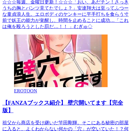
☆☆☆毎週、金曜日更新！☆☆☆「おい、あだチン！さっき
うちの胸とパンツ見てたでしょ？」安達翔大は至ってふつー
な童貞浪人生。エロボディのヤンキーに平手打ちを食らう寸
前で妖王の能力が覚醒し、時間を止めることに成功…「これ
は俺を殴ろうとした罰だ…！！ 」むぎゅ◇
EROTOON
【FANZAブックス紹介】 壁穴開いてます【完全
版】
祖父から商店を受け継いだ竿田剛輝。そこにある秘密の部屋
に入ると、よくわからない何かの「穴」が空いていた！？何