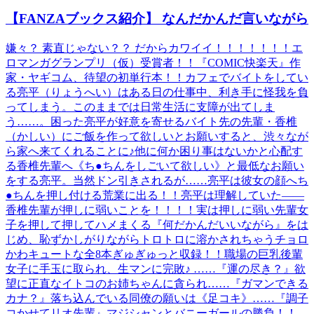
【FANZAブックス紹介】 なんだかんだ言いながら
嫌々？ 素直じゃない？？ だからカワイイ！！！！！！！エ
ロマンガグランプリ（仮）受賞者！！『COMIC快楽天』作
家・ヤギコム、待望の初単行本！！カフェでバイトをしてい
る亮平（りょうへい）はある日の仕事中、利き手に怪我を負
ってしまう。このままでは日常生活に支障が出てしま
う……。困った亮平が好意を寄せるバイト先の先輩・香椎
（かしい）にご飯を作って欲しいとお願いすると、渋々なが
ら家へ来てくれることに♪他に何か困り事はないかと心配す
る香椎先輩へ《ち●ちんをしごいて欲しい》と最低なお願い
をする亮平。当然ドン引きされるが……亮平は彼女の顔へち
●ちんを押し付ける荒業に出る！！亮平は理解していた――
香椎先輩が押しに弱いことを！！！！実は押しに弱い先輩女
子を押して押してハメまくる『何だかんだいいながら』をは
じめ、恥ずかしがりながらトロトロに溶かされちゃうチョロ
かわキュートな全8本ぎゅぎゅっと収録！！職場の巨乳後輩
女子に手玉に取られ、生マンに完敗♪ ……『運の尽き？』欲
望に正直なイトコのお姉ちゃんに貪られ……『ガマンできる
カナ？』落ち込んでいる同僚の願いは《足コキ》……『調子
コかせてリオ先輩』マジシャンとバニーガールの勝負！！