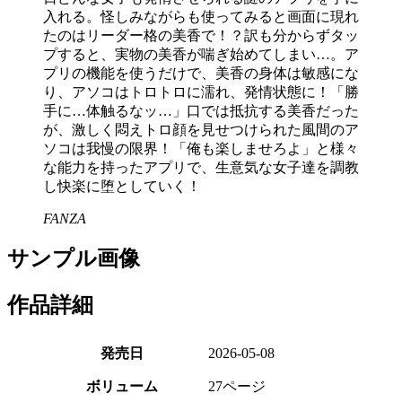
入れる。怪しみながらも使ってみると画面に現れ
たのはリーダー格の美香で！？訳も分からずタッ
プすると、実物の美香が喘ぎ始めてしまい…。ア
プリの機能を使うだけで、美香の身体は敏感にな
り、アソコはトロトロに濡れ、発情状態に！「勝
手に…体触るなッ…」口では抵抗する美香だった
が、激しく悶えトロ顔を見せつけられた風間のア
ソコは我慢の限界！「俺も楽しませろよ」と様々
な能力を持ったアプリで、生意気な女子達を調教
し快楽に堕としていく！
FANZA
サンプル画像
作品詳細
発売日
2026-05-08
ボリューム
27ページ