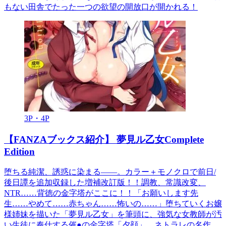
もない田舎でたった一つの欲望の開放口が開かれる！
3P・4P
【FANZAブックス紹介】 夢見ル乙女Complete
Edition
堕ちる純潔、誘惑に染まる――。カラー＋モノクロで前日/
後日譚を追加収録した増補改訂版！！調教、常識改変、
NTR……背徳の金字塔がここに！！「お願いします先
生……やめて……赤ちゃん……怖いの……」堕ちていくお嬢
様姉妹を描いた「夢見ル乙女」を筆頭に、強気な女教師が汚
い生徒に奉仕する催●の金字塔「夕顔」、ネトラレの名作