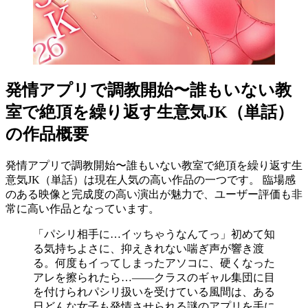
発情アプリで調教開始〜誰もいない教
室で絶頂を繰り返す生意気JK（単話）
の作品概要
発情アプリで調教開始〜誰もいない教室で絶頂を繰り返す生
意気JK（単話）は現在人気の高い作品の一つです。 臨場感
のある映像と完成度の高い演出が魅力で、ユーザー評価も非
常に高い作品となっています。
「パシリ相手に…イッちゃうなんてっ」初めて知
る気持ちよさに、抑えきれない喘ぎ声が響き渡
る。何度もイってしまったアソコに、硬くなった
アレを擦られたら…――クラスのギャル集団に目
を付けられパシリ扱いを受けている風間は、ある
日どんな女子も発情させられる謎のアプリを手に