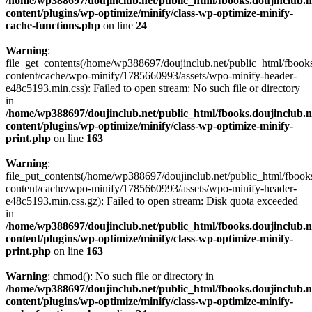
/home/wp388697/doujinclub.net/public_html/fbooks.doujinclub.n
content/plugins/wp-optimize/minify/class-wp-optimize-minify-
cache-functions.php
on line
24
Warning
:
file_get_contents(/home/wp388697/doujinclub.net/public_html/fbooks
content/cache/wpo-minify/1785660993/assets/wpo-minify-header-
e48c5193.min.css): Failed to open stream: No such file or directory
in
/home/wp388697/doujinclub.net/public_html/fbooks.doujinclub.n
content/plugins/wp-optimize/minify/class-wp-optimize-minify-
print.php
on line
163
Warning
:
file_put_contents(/home/wp388697/doujinclub.net/public_html/fbook
content/cache/wpo-minify/1785660993/assets/wpo-minify-header-
e48c5193.min.css.gz): Failed to open stream: Disk quota exceeded
in
/home/wp388697/doujinclub.net/public_html/fbooks.doujinclub.n
content/plugins/wp-optimize/minify/class-wp-optimize-minify-
print.php
on line
163
Warning
: chmod(): No such file or directory in
/home/wp388697/doujinclub.net/public_html/fbooks.doujinclub.n
content/plugins/wp-optimize/minify/class-wp-optimize-minify-