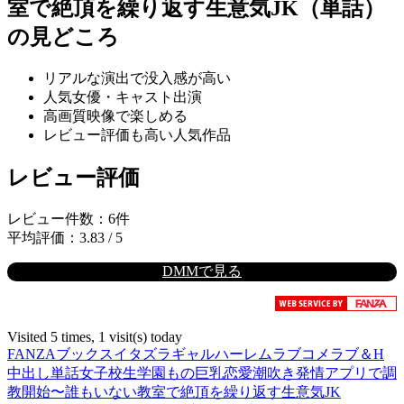
室で絶頂を繰り返す生意気JK（単話）
の見どころ
リアルな演出で没入感が高い
人気女優・キャスト出演
高画質映像で楽しめる
レビュー評価も高い人気作品
レビュー評価
レビュー件数：6件
平均評価：3.83 / 5
DMMで見る
Visited 5 times, 1 visit(s) today
FANZAブックス
イタズラ
ギャル
ハーレム
ラブコメ
ラブ＆H
中出し
単話
女子校生
学園もの
巨乳
恋愛
潮吹き
発情アプリで調
教開始〜誰もいない教室で絶頂を繰り返す生意気JK