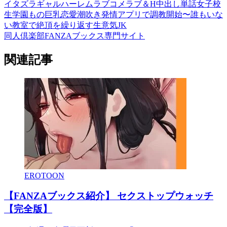
イタズラ
ギャル
ハーレム
ラブコメ
ラブ＆H
中出し
単話
女子校
生
学園もの
巨乳
恋愛
潮吹き
発情アプリで調教開始〜誰もいな
い教室で絶頂を繰り返す生意気JK
同人倶楽部FANZAブックス専門サイト
関連記事
EROTOON
【FANZAブックス紹介】 セクストップウォッチ
【完全版】