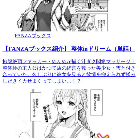
FANZAブックス
【FANZAブックス紹介】 整体inドリーム（単話）
抱腹絶頂ファッカー・ぬんぬが描く汁ダク悶絶マッサージ！
整体師の主人公はかつて店の経営を救った美少女・雫と付き
合っていた。久しぶりに彼女を見ると欲情を抑えられず揉み
しだきイカせまくってしまい…！？