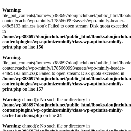
Warning
:
file_put_contents(/home/wp388697/doujinclub.net/public_html/fbook
content/cache/wpo-minify/1785660993/assets/wpo-minify-header-
e48c5193.min.css.json): Failed to open stream: Disk quota exceeded
in
/home/wp388697/doujinclub.net/public_html/fbooks.doujinclub.n
content/plugins/wp-optimize/minify/class-wp-optimize-minify-
print.php
on line
156
Warning
:
file_put_contents(/home/wp388697/doujinclub.net/public_html/fbook
content/cache/wpo-minify/1785660993/assets/wpo-minify-header-
e48c5193.min.css): Failed to open stream: Disk quota exceeded in
/home/wp388697/doujinclub.net/public_html/fbooks.doujinclub.n
content/plugins/wp-optimize/minify/class-wp-optimize-minify-
print.php
on line
157
Warning
: chmod(): No such file or directory in
/home/wp388697/doujinclub.net/public_html/fbooks.doujinclub.n
content/plugins/wp-optimize/minify/class-wp-optimize-minify-
cache-functions.php
on line
24
Warning
: chmod(): No such file or directory in