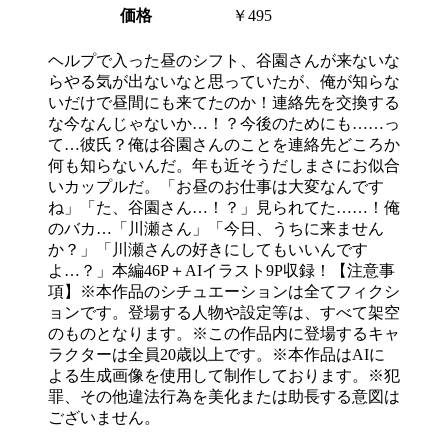
価格
￥495
ヘルプで入った昼のシフト、谷園さんが来ないな
らやる気が出ないなと思っていたが、俺が知らな
いだけで昼間にも来てたのか！連絡先を交換する
な今なんじゃないか…！？今後のためにも……っ
て…彼氏？俺は谷園さんのことを連絡先どころか
何も知らないんだ。年も近そうだしまさにお似合
いカップルだ。「お昼のお仕事は大変なんです
ね」「た、谷園さん…！？」見られてた……！俺
のバカ…「川瀬さん」「今日、うちに来ません
か？」「川瀬さんの好きにしてもいいんです
よ…？」本編46P＋AIイラスト9P収録！【注意事
項】※本作品のシチュエーションは全てフィクシ
ョンです。登場する人物や設定等は、すべて架空
のものとなります。※この作品内に登場するキャ
ラクターは全員20歳以上です。※本作品はAIに
よる生成画像を使用して制作しております。※犯
罪、その他違法行為を美化または助長する意図は
ございません。