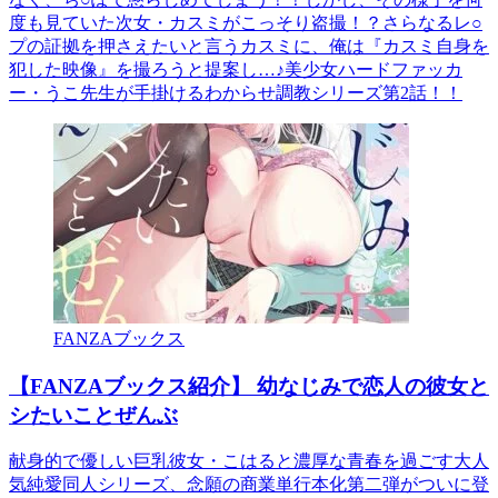
度も見ていた次女・カスミがこっそり盗撮！？さらなるレ○
プの証拠を押さえたいと言うカスミに、俺は『カスミ自身を
犯した映像』を撮ろうと提案し…♪美少女ハードファッカ
ー・うこ先生が手掛けるわからせ調教シリーズ第2話！！
FANZAブックス
【FANZAブックス紹介】 幼なじみで恋人の彼女と
シたいことぜんぶ
献身的で優しい巨乳彼女・こはると濃厚な青春を過ごす大人
気純愛同人シリーズ、念願の商業単行本化第二弾がついに登