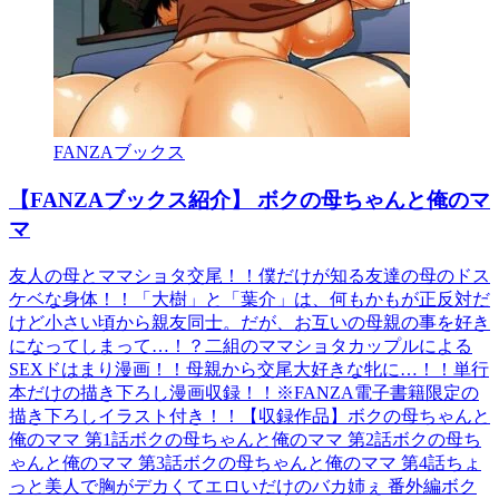
FANZAブックス
【FANZAブックス紹介】 ボクの母ちゃんと俺のマ
マ
友人の母とママショタ交尾！！僕だけが知る友達の母のドス
ケベな身体！！「大樹」と「葉介」は、何もかもが正反対だ
けど小さい頃から親友同士。だが、お互いの母親の事を好き
になってしまって…！？二組のママショタカップルによる
SEXドはまり漫画！！母親から交尾大好きな牝に…！！単行
本だけの描き下ろし漫画収録！！※FANZA電子書籍限定の
描き下ろしイラスト付き！！【収録作品】ボクの母ちゃんと
俺のママ 第1話ボクの母ちゃんと俺のママ 第2話ボクの母ち
ゃんと俺のママ 第3話ボクの母ちゃんと俺のママ 第4話ちょ
っと美人で胸がデカくてエロいだけのバカ姉ぇ 番外編ボク