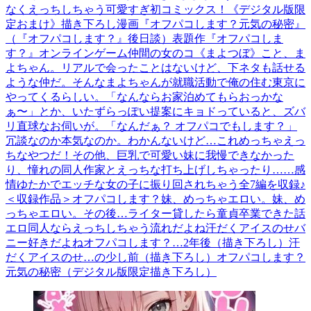
なくえっちしちゃう可愛すぎ初コミックス！《デジタル版限
定おまけ》描き下ろし漫画『オフパコします？元気の秘密』
（『オフパコします？』後日談）表題作『オフパコしま
す？』オンラインゲーム仲間の女のコ《まよつぼ》こと、ま
よちゃん。リアルで会ったことはないけど、下ネタも話せる
ような仲だ。そんなまよちゃんが就職活動で俺の住む東京に
やってくるらしい。「なんならお家泊めてもらおっかな
ぁ〜」とか、いたずらっぽい提案にキョドっていると、ズバ
リ直球なお伺いが。「なんだぁ？ オフパコでもします？」
冗談なのか本気なのか。わかんないけど…これめっちゃえっ
ちなやつだ！その他、巨乳で可愛い妹に我慢できなかった
り、憧れの同人作家とえっちな打ち上げしちゃったり……感
情ゆたかでエッチな女の子に振り回されちゃう全7編を収録♪
＜収録作品＞オフパコします？妹、めっちゃエロい。妹、め
っちゃエロい。その後…ライター貸したら童貞卒業できた話
エロ同人ならえっちしちゃう流れだよね汗だくアイスのせバ
ニー好きだよねオフパコします？…2年後（描き下ろし）汗
だくアイスのせ…の少し前（描き下ろし）オフパコします？
元気の秘密（デジタル版限定描き下ろし）