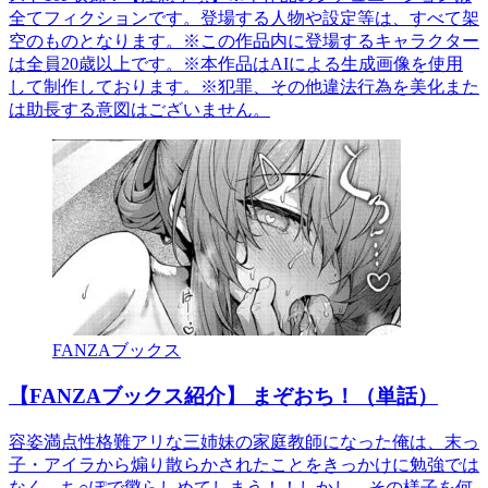
全てフィクションです。登場する人物や設定等は、すべて架
空のものとなります。※この作品内に登場するキャラクター
は全員20歳以上です。※本作品はAIによる生成画像を使用
して制作しております。※犯罪、その他違法行為を美化また
は助長する意図はございません。
FANZAブックス
【FANZAブックス紹介】 まぞおち！（単話）
容姿満点性格難アリな三姉妹の家庭教師になった俺は、末っ
子・アイラから煽り散らかされたことをきっかけに勉強では
なく、ち○ぽで懲らしめてしまう！！しかし、その様子を何