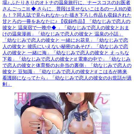
場♪ ふたりきりのオトナの温泉旅行に、ナースコスのお医者
さんごっこH ◆ さらに、普段は見せないこはるの一人Hの姿
も！？同人誌で見られなかった描き下ろし作品も収録された
甘とろの一冊をあなたに♪ 【収録作品】「幼なじみで恋人の
彼女と 温泉宿で一晩中◆ 」「幼なじみで恋人の彼女とおま
けの温泉漫画」「幼なじみで恋人の彼女と 温泉の小話」
「幼なじみで恋人の彼女と 一緒にお花見」「幼なじみで恋
人の彼女と 彼氏にいえない秘密のあそび」「幼なじみで恋
人の彼女と 一緒に海」「幼なじみで恋人の彼女と えっちな
下着」「幼なじみで恋人の彼女とif 電車の中で」「幼なじみ
で恋人の彼女と体育祭のお弁当の裏側」「幼なじみで恋人の
彼女と 豆知識」「幼なじみで恋人の彼女とif こはるが将来
看護師になってたら」「幼なじみで恋人の彼女のお世話が過
剰」