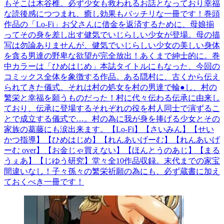
もそこは木谷椎。必ず少女も救われるお話となっており幸福
な読後感につつまれ、癒し効果もバッチリな一冊です！巻頭
作品の「Lo-Fi」お父さんに借金を返済するために、母娘揃
ってその身を差し出す健気でいじらしい少女が登場。母の描
写は勿論ありませんが、健気でいじらしい少女の美しい身体
を貪る男達の野卑な欲望が完全放出！あくまで紳士的に。巻
中カラーは「ひめはじめ」本誌タイトルにもなった、今回の
コミックス全体を象徴する作品。ある隠村に、古くから伝え
られてきた儀式。それは村の処女を村の男達で輪●し、村の
繁栄と幸福を願うものだった！村に代々伝わる伝承に由来し
ており、伝承に登場するそれぞれの役を村人同士で演ずるこ
とで成立する儀式で…。村の為に我が身を捧げる少女とその
家族の葛藤にも涙出来ます。【Lo-Fi】【さいみん】【せい
かつ指導】【ひめはじめ】【れんあいげーむ】【れんあいげ
ーむ over】【お金じゃ買えない】【ほんとうのあじ】【まる
うぇあ】【じゆう研究】堂々全10作品収録。末代までの家宝
間違いなし！子々孫々の繁栄祈願の為にも、必ず蔵書に加え
ておくべき一冊です！