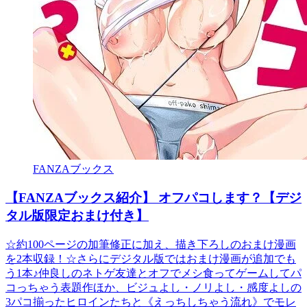
FANZAブックス
【FANZAブックス紹介】 オフパコします？【デジ
タル版限定おまけ付き】
☆約100ページの加筆修正に加え、描き下ろしのおまけ漫画
を2本収録！☆さらにデジタル版ではおまけ漫画が追加でも
う1本♪仲良しのネトゲ友達とオフでメシ食ってゲームしてパ
コっちゃう表題作ほか、ビジュよし・ノリよし・感度よしの
3パコ揃ったヒロインたちと《えっちしちゃう流れ》でモレ