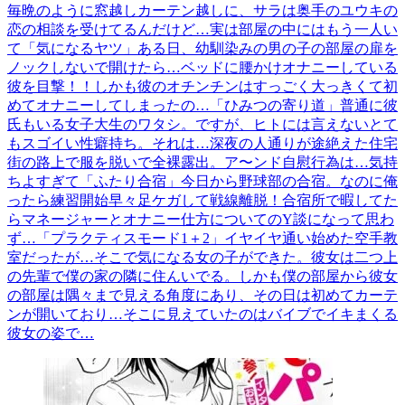
毎晩のように窓越しカーテン越しに、サラは奥手のユウキの
恋の相談を受けてるんだけど…実は部屋の中にはもう一人い
て「気になるヤツ」ある日、幼馴染みの男の子の部屋の扉を
ノックしないで開けたら…ベッドに腰かけオナニーしている
彼を目撃！！しかも彼のオチンチンはすっごく大っきくて初
めてオナニーしてしまったの…「ひみつの寄り道」普通に彼
氏もいる女子大生のワタシ。ですが、ヒトには言えないとて
もスゴイい性癖持ち。それは…深夜の人通りが途絶えた住宅
街の路上で服を脱いで全裸露出。ア〜ンド自慰行為は…気持
ちよすぎて「ふたり合宿」今日から野球部の合宿。なのに俺
ったら練習開始早々足ケガして戦線離脱！合宿所で暇してた
らマネージャーとオナニー仕方についてのY談になって思わ
ず…「プラクティスモード1＋2」イヤイヤ通い始めた空手教
室だったが…そこで気になる女の子ができた。彼女は二つ上
の先輩で僕の家の隣に住んいでる。しかも僕の部屋から彼女
の部屋は隅々まで見える角度にあり、その日は初めてカーテ
ンが開いており…そこに見えていたのはバイブでイキまくる
彼女の姿で…