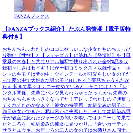
FANZAブックス
【FANZAブックス紹介】 たぶん発情期【電子版特
典付き】
おちんちん…わたしのココに欲しい…な少女たちのちょっぴ
り強い【性欲】と【フェチズム】に塗れた【発情期】を【日
常系の青春】と共にリアル描写で抉り出された全9作品を収
録初々しさはセイギ！はがー初コミックス＜収録作品＞「ホ
ントのキモチは夢の中」ツインテールが可愛らしい女の子だ
って夢の中で大好きな男の子とHしちゃう夢見ちゃうんだか
らぁ 起きて早々オナニー始めていると…そこには！？「レ
ンタル関係」先輩にパンツ見られちゃったっ しかも先輩の
おちんちんも大っきくなってた！アレってわたしので興奮し
てくれてたのかなぁ？「彼女の特等席」幼馴染みの男子に、
昨日彼女ができた。私は密かに失恋した。そして幼馴染み男
子が教室に忘れたジャージの匂いを嗅いでオナニーして果て
たところを、幼馴染みの彼女に見つかり…「青いカーテン」
サラとユウキ。お年ごろの二人の女の子はお隣りさん同士。