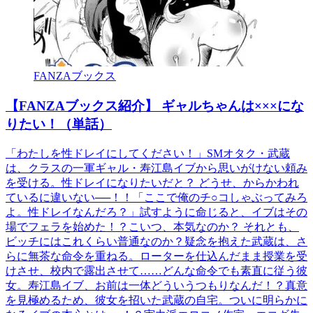
FANZAブックス
【FANZAブックス紹介】 ギャルちゃんは×××にな
りたい！（単話）
「わたしを性ドレイにしてください！」SMオタク・武蔵
は、クラスの一軍ギャル・寿江島イブから思いがけない頼み
を受ける。性ドレイになりたいだと？ どうせ、からかわれ
ているに違いない──！！「ここで俺のチ○コしゃぶってみろ
よ。性ドレイなんだろ？」試すように命じると、イブはその
場でフェラを始めた！？こいつ、本気なのか？ それとも、
ビッチにはこれくらい普通なのか？疑念を抱えた武蔵は、さ
らに無茶な命令を重ねる。ローターを仕込んだまま授業を受
けさせ、校内で露出させて……どんな命令でも素直に従う彼
女。寿江島イブ、お前は一体どういうつもりなんだ！？真意
を見極めるため、彼女を招いた武蔵の自宅。ついに明らかに