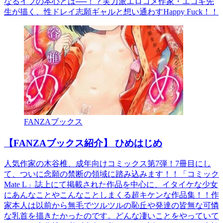
なるイブの本心とは──！？実力派エロコメ作家・エコギ先
生が描く、性ドレイ志願ギャルと想い通わすHappy Fuck！！
FANZAブックス
【FANZAブックス紹介】 ひめはじめ
人気作家の木谷椎、成年向けコミックス第7弾！7冊目にし
て、ついに念願の禁断の領域に踏み込みます！！「コミック
Mate L」誌上にて掲載された作品を中心に、イタイケな少女
にあんなことやこんなことしまくる超キケンな作品集！！作
家本人は以前から無毛でツルツルの恥丘や発達の皆無な可憐
な乳首を描きたかったのです。どんな凄いことをやっていて