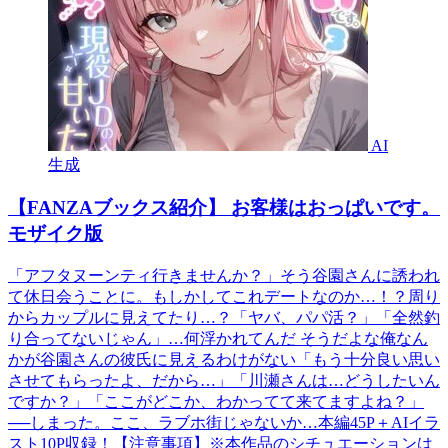
AI
生成
【FANZAブックス紹介】 お客様はおっぱいです。
モザイク版
「アフタヌーンティ行きませんか？」そう谷園さんに誘われ
て休日会うことに。もしかしてこれデートなのか…！？周り
からカップルに見えてたり…？「ヤバ、パパ活？」「全然釣
り合ってないじゃん」…何浮かれてんだ そうだよな俺なん
かが谷園さんの彼氏に見えるわけがない「もう十分良い思い
させてもらったよ、だから…」「川瀬さんは…どうしたいん
ですか？」「ここがどこか、わかってて来てますよね？」
──しまった。ここ、ラブホ街じゃないか…本編45P＋AIイラ
スト10P収録！【注意事項】※本作品のシチュエーションは