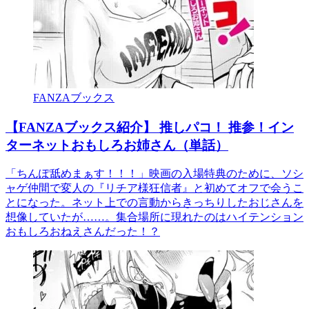
FANZAブックス
【FANZAブックス紹介】 推しパコ！ 推参！イン
ターネットおもしろお姉さん（単話）
「ちんぽ舐めまぁす！！！」映画の入場特典のために、ソシ
ャゲ仲間で変人の『リチア様狂信者』と初めてオフで会うこ
とになった。ネット上での言動からきっちりしたおじさんを
想像していたが……。集合場所に現れたのはハイテンション
おもしろおねえさんだった！？