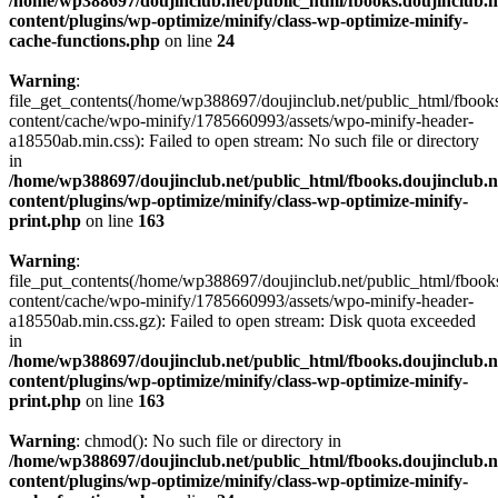
/home/wp388697/doujinclub.net/public_html/fbooks.doujinclub.n
content/plugins/wp-optimize/minify/class-wp-optimize-minify-
cache-functions.php
on line
24
Warning
:
file_get_contents(/home/wp388697/doujinclub.net/public_html/fbooks
content/cache/wpo-minify/1785660993/assets/wpo-minify-header-
a18550ab.min.css): Failed to open stream: No such file or directory
in
/home/wp388697/doujinclub.net/public_html/fbooks.doujinclub.n
content/plugins/wp-optimize/minify/class-wp-optimize-minify-
print.php
on line
163
Warning
:
file_put_contents(/home/wp388697/doujinclub.net/public_html/fbook
content/cache/wpo-minify/1785660993/assets/wpo-minify-header-
a18550ab.min.css.gz): Failed to open stream: Disk quota exceeded
in
/home/wp388697/doujinclub.net/public_html/fbooks.doujinclub.n
content/plugins/wp-optimize/minify/class-wp-optimize-minify-
print.php
on line
163
Warning
: chmod(): No such file or directory in
/home/wp388697/doujinclub.net/public_html/fbooks.doujinclub.n
content/plugins/wp-optimize/minify/class-wp-optimize-minify-