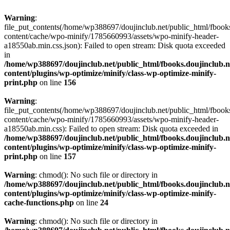
Warning
:
file_put_contents(/home/wp388697/doujinclub.net/public_html/fbook
content/cache/wpo-minify/1785660993/assets/wpo-minify-header-
a18550ab.min.css.json): Failed to open stream: Disk quota exceeded
in
/home/wp388697/doujinclub.net/public_html/fbooks.doujinclub.n
content/plugins/wp-optimize/minify/class-wp-optimize-minify-
print.php
on line
156
Warning
:
file_put_contents(/home/wp388697/doujinclub.net/public_html/fbook
content/cache/wpo-minify/1785660993/assets/wpo-minify-header-
a18550ab.min.css): Failed to open stream: Disk quota exceeded in
/home/wp388697/doujinclub.net/public_html/fbooks.doujinclub.n
content/plugins/wp-optimize/minify/class-wp-optimize-minify-
print.php
on line
157
Warning
: chmod(): No such file or directory in
/home/wp388697/doujinclub.net/public_html/fbooks.doujinclub.n
content/plugins/wp-optimize/minify/class-wp-optimize-minify-
cache-functions.php
on line
24
Warning
: chmod(): No such file or directory in