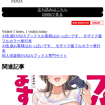
FANZA
立ち読みはこちら
DMMで見る
Visited 1 times, 1 visit(s) today
AI生成
FANZAブックス
お客様はおっぱいです。 モザイク版
フルカラー
単行本
AI生成
お客様はおっぱいです。 モザイク版
フルカラー
単行
本
同人倶楽部FANZAブックス専門サイト
関連記事