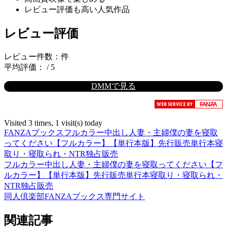
レビュー評価も高い人気作品
レビュー評価
レビュー件数：件
平均評価： / 5
DMMで見る
Visited 3 times, 1 visit(s) today
FANZAブックス
フルカラー
中出し
人妻・主婦
僕の妻を寝取
ってください【フルカラー】【単行本版】
先行販売
単行本
寝
取り・寝取られ・NTR
独占販売
フルカラー
中出し
人妻・主婦
僕の妻を寝取ってください【フ
ルカラー】【単行本版】
先行販売
単行本
寝取り・寝取られ・
NTR
独占販売
同人倶楽部FANZAブックス専門サイト
関連記事