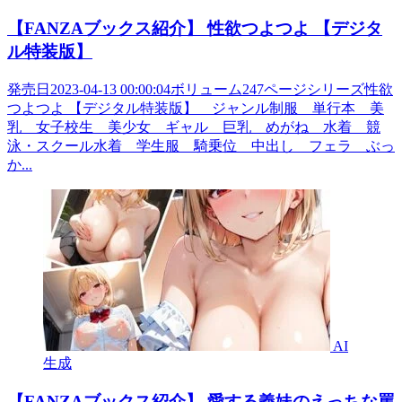
【FANZAブックス紹介】 性欲つよつよ 【デジタ
ル特装版】
発売日2023-04-13 00:00:04ボリューム247ページシリーズ性欲
つよつよ 【デジタル特装版】 ジャンル制服 単行本 美
乳 女子校生 美少女 ギャル 巨乳 めがね 水着 競
泳・スクール水着 学生服 騎乗位 中出し フェラ ぶっ
か...
AI
生成
【FANZAブックス紹介】 愛する義妹のえっちな罵