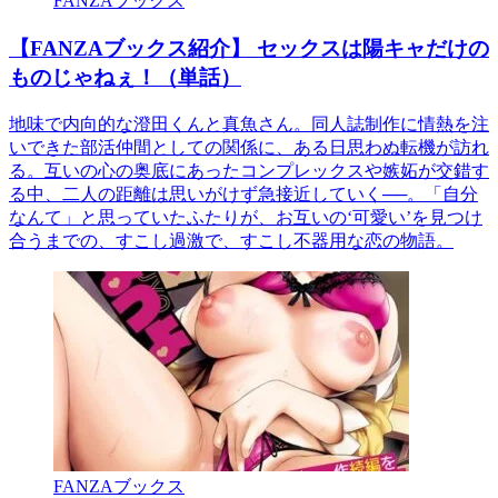
FANZAブックス
【FANZAブックス紹介】 セックスは陽キャだけの
ものじゃねぇ！（単話）
地味で内向的な澄田くんと真魚さん。同人誌制作に情熱を注
いできた部活仲間としての関係に、ある日思わぬ転機が訪れ
る。互いの心の奥底にあったコンプレックスや嫉妬が交錯す
る中、二人の距離は思いがけず急接近していく──。「自分
なんて」と思っていたふたりが、お互いの‘可愛い’を見つけ
合うまでの、すこし過激で、すこし不器用な恋の物語。
FANZAブックス