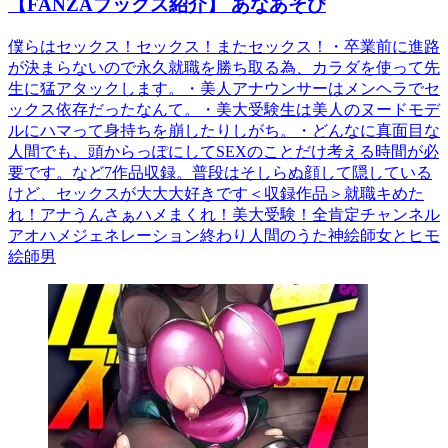
【FANZAブックス紹介】 あなあそび
僕らはセックス！セックス！またセックス！・卒業前に進路
が決まらないので永久就職を勝ち取る為、カラダを使って先
生に猛アタックします。・美人アナウンサーはメンヘラでセ
ックス依存だったなんて。・美大受験生は美人のヌードモデ
ルにハマって身持ちを崩したりしがち。・どんなに真面目な
人間でも、頭からっぽにしてSEXのことだけ考える時間が必
要です。など7作品収録。普段はそしらぬ顔して隠している
けど、セックスが大大大好きです＜収録作品＞就職キめた
れ！アナうんさぁハメまくれ！美大受験！全肯定チャンネル
アオハメジェネレーション終わり人間のうた神絵師女とヒモ
絵師男