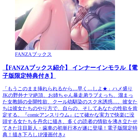
FANZAブックス
【FANZAブックス紹介】 インナーインモラル【電
子版限定特典付き】
「もうこのまま挿れられるから…早く…しよ★」ハメ盛り
JKの野外ナマ絶頂、お姉ちゃん暴走弟ラブえっち、溜まっ
た女教師の全開性欲、クール幼馴染のスク水誘惑…。彼女た
ちは彼女たちのやり方で、自らの、そしてあなたの性欲を肯
定する。『comicアンスリウム』にて確かな実力で快楽に没
頭する女たちを丹念に描き、多くの読者の情欲を沸き立たせ
てきた注目新人・歯車の初単行本が遂に登場！電子版限定特
典！描き下ろし1P漫画付き♪