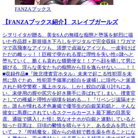
FANZAブックス
【FANZAブックス紹介】 スレイブガールズ
シヲリイタが贈る、美女6人の無様な痴態と堕落を鮮烈に描
いた作品群＋新規描き下ろしをデジタルで完全収録！ワガマ
マで高飛車なアイツも、清楚で貞淑なアイツも、一皮剥けば
ただの雌ッッ！！巨根で突かれる度に理性を失い性○隷へと
堕ちていく、脆くも哀れな猥褻便女！！アヘ顔を晒して男に
媚びる、淫らな美女たちの痴態から目を逸らせない……！！
■収録作品■『敗北捜査官ホタル』未来で起こる性犯罪を未
然に防ぐため、性犯罪予備軍の鮫白を逮捕しに現代へと派遣
された時空警察・風上ホタル。しかし鮫白の返り討ちにあ
い、未使用の膣や尻穴を好き勝手に弄ばれてしまい、捜査官
としての権威と理性が崩壊を始める…！『リベンジ遠隔オナ
ホ』誰もが憧れる才色兼備で優等生の白銀茉莉鎖と、そんな
彼女に馬鹿にされているスクールカースト最下層の目黒安
彦。通販で購入した怪し気なオナホが白銀と連動していると
知った目黒は、日頃の鬱憤を晴らそうと、ある企みを思い付
いて…？『搾精魔女』国からの依頼で甦生薬を作ることにな