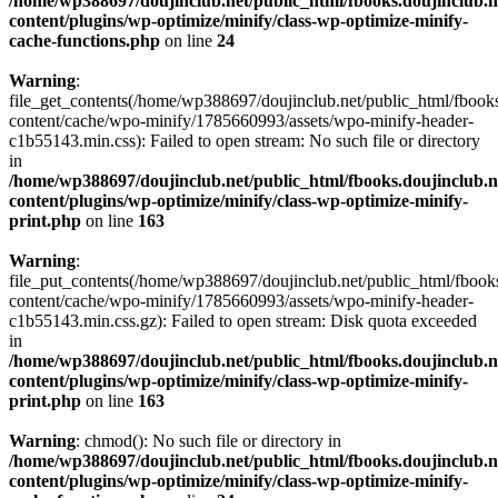
/home/wp388697/doujinclub.net/public_html/fbooks.doujinclub.n
content/plugins/wp-optimize/minify/class-wp-optimize-minify-
cache-functions.php
on line
24
Warning
:
file_get_contents(/home/wp388697/doujinclub.net/public_html/fbooks
content/cache/wpo-minify/1785660993/assets/wpo-minify-header-
c1b55143.min.css): Failed to open stream: No such file or directory
in
/home/wp388697/doujinclub.net/public_html/fbooks.doujinclub.n
content/plugins/wp-optimize/minify/class-wp-optimize-minify-
print.php
on line
163
Warning
:
file_put_contents(/home/wp388697/doujinclub.net/public_html/fbook
content/cache/wpo-minify/1785660993/assets/wpo-minify-header-
c1b55143.min.css.gz): Failed to open stream: Disk quota exceeded
in
/home/wp388697/doujinclub.net/public_html/fbooks.doujinclub.n
content/plugins/wp-optimize/minify/class-wp-optimize-minify-
print.php
on line
163
Warning
: chmod(): No such file or directory in
/home/wp388697/doujinclub.net/public_html/fbooks.doujinclub.n
content/plugins/wp-optimize/minify/class-wp-optimize-minify-