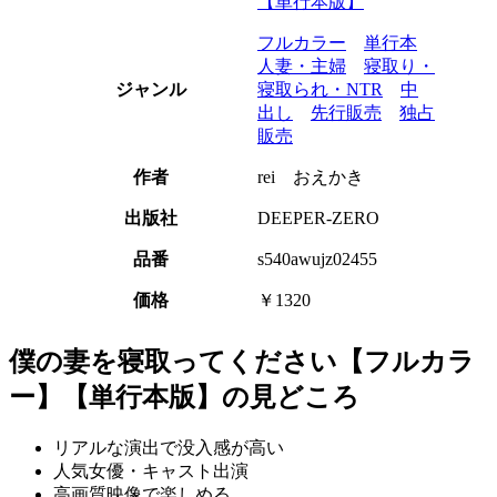
【単行本版】
フルカラー
単行本
人妻・主婦
寝取り・
ジャンル
寝取られ・NTR
中
出し
先行販売
独占
販売
作者
rei おえかき
出版社
DEEPER-ZERO
品番
s540awujz02455
価格
￥1320
僕の妻を寝取ってください【フルカラ
ー】【単行本版】の見どころ
リアルな演出で没入感が高い
人気女優・キャスト出演
高画質映像で楽しめる