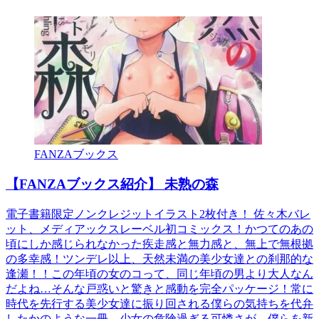
FANZAブックス
【FANZAブックス紹介】 未熟の森
電子書籍限定ノンクレジットイラスト2枚付き！ 佐々木バレ
ット、メディアックスレーベル初コミックス！かつてのあの
頃にしか感じられなかった疾走感と無力感と、無上で無根拠
の多幸感！ツンデレ以上、天然未満の美少女達との刹那的な
逢瀬！！この年頃の女のコって、同じ年頃の男より大人なん
だよね…そんな戸惑いと驚きと感動を完全パッケージ！常に
時代を先行する美少女達に振り回される僕らの気持ちを代弁
したかのような一冊。少女の危険過ぎる可憐さが、僕らを新