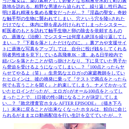
った魔女は、薬の素材として必要となる精液を求めて町の裏
路地を訪れる。粗野な男達から迫られて、繰り返し性行為に
明け暮れ精液を集める魔女だったが…？『淫蟲の聖女』奇妙
な触手型の生物に襲われてしまい、穴という穴を陵○された
だけでなく、体内に卵を産み付けられてしまったシスター。
町医者のもとを訪れて触手生物と卵の除去を依頼するもの
の、過激な《治療》でシスターは何度も絶頂を繰り返してし
まい…？『下着を落としただけなのに。』裏アカや支援サイ
トに過激な写真をアップしては、自分に投げ銭をしてくれる
弱者男性達を見下している高飛車JK・凛。ある日学校内で
紐パンを落とたことが切っ掛けとなり、下に見ていた男子か
ら脅迫を受けるようになってしまい…？『100点とったらヤ
らせてやるよ（笑）』生意気なエロガ○の家庭教師をしてい
たヒロインは、彼の挑発に乗って『テストで満点をとったら
何でも言うことを聞く』と約束してしまう。ナメてかかって
いたヒロインだったが、エロガ○がオール100点をとってし
まったことで、1日彼の性○隷になることが決定してしま
い…？『敗北捜査官ホタル AFTER EPISODE』（描き下ろ
し）未来に戻ることが出来なくなったホタルは、鮫白に命じ
られるがままエロ動画配信を行い生計を立てていたが…？