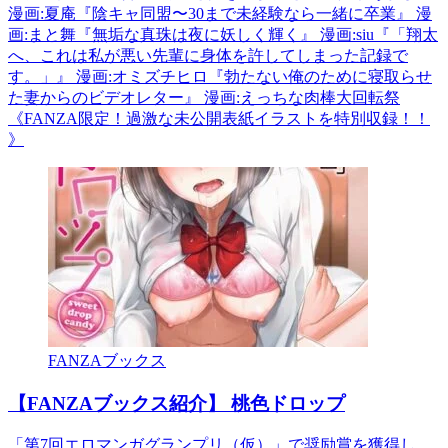
漫画:夏庵『陰キャ同盟〜30まで未経験なら一緒に卒業』 漫
画:まと舞『無垢な真珠は夜に妖しく輝く』 漫画:siu『「翔太
へ、これは私が悪い先輩に身体を許してしまった記録で
す。」』 漫画:オミズチヒロ『勃たない俺のために寝取らせ
た妻からのビデオレター』 漫画:えっちな肉棒大回転祭
《FANZA限定！過激な未公開表紙イラストを特別収録！！
》
FANZAブックス
【FANZAブックス紹介】 桃色ドロップ
「第7回エロマンガグランプリ（仮）」で奨励賞を獲得し