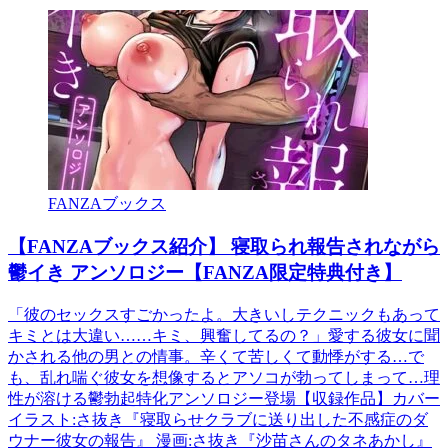
FANZAブックス
【FANZAブックス紹介】 寝取られ報告されながら
鬱イき アンソロジー【FANZA限定特典付き】
「彼のセックスすごかったよ。大きいしテクニックもあって
キミとは大違い……キミ、興奮してるの？」愛する彼女に聞
かされる他の男との情事。辛くて苦しくて動悸がする…で
も、乱れ喘ぐ彼女を想像するとアソコが勃ってしまって…理
性が溶ける鬱勃起特化アンソロジー登場【収録作品】カバー
イラスト:さ抜き『寝取らせクラブに送り出した不感症のダ
ウナー彼女の報告』 漫画:さ抜き『沙苗さんのタネあかし』