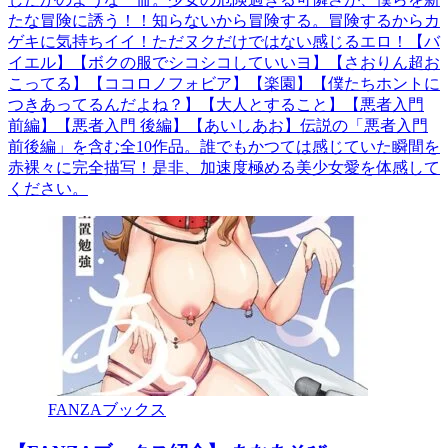
たな冒険に誘う！！知らないから冒険する。冒険するからカ
ゲキに気持ちイイ！ただヌクだけではない感じるエロ！【バ
イエル】【ボクの服でシコシコしていいヨ】【さおりん超お
こってる】【ココロノフォビア】【楽園】【僕たちホントに
つきあってるんだよね？】【大人とすること】【悪者入門
前編】【悪者入門 後編】【あいしあお】伝説の「悪者入門
前後編」を含む全10作品。誰でもかつては感じていた瞬間を
赤裸々に完全描写！是非、加速度極める美少女愛を体感して
ください。
FANZAブックス