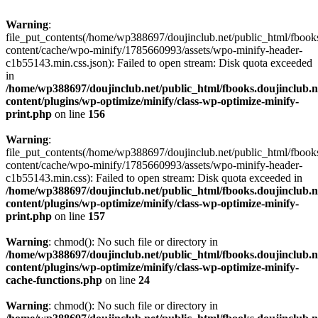
Warning
:
file_put_contents(/home/wp388697/doujinclub.net/public_html/fbook
content/cache/wpo-minify/1785660993/assets/wpo-minify-header-
c1b55143.min.css.json): Failed to open stream: Disk quota exceeded
in
/home/wp388697/doujinclub.net/public_html/fbooks.doujinclub.n
content/plugins/wp-optimize/minify/class-wp-optimize-minify-
print.php
on line
156
Warning
:
file_put_contents(/home/wp388697/doujinclub.net/public_html/fbook
content/cache/wpo-minify/1785660993/assets/wpo-minify-header-
c1b55143.min.css): Failed to open stream: Disk quota exceeded in
/home/wp388697/doujinclub.net/public_html/fbooks.doujinclub.n
content/plugins/wp-optimize/minify/class-wp-optimize-minify-
print.php
on line
157
Warning
: chmod(): No such file or directory in
/home/wp388697/doujinclub.net/public_html/fbooks.doujinclub.n
content/plugins/wp-optimize/minify/class-wp-optimize-minify-
cache-functions.php
on line
24
Warning
: chmod(): No such file or directory in