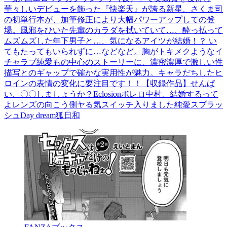
華々しいデビューを飾った『快楽天』が誇る新星、さくま司
の初単行本が、加筆修正により大幅パワーアップしての登
場。風邪をひいた先輩のカラダを拭いていて…、酔っ払って
ムズムズした年下男子と…、気になるアイツが結婚！？ い
てもたってもいられずに…などなど。胸がトキメクようなイ
チャラブ純愛もの中心のストーリーに、濃密濃厚で激しい性
描写とのギャップで確かな実用性が魅力。キャラだちしたヒ
ロインの表情の変化に要注目です！！【収録作品】せんぱ
い、〇〇しましょうか？Eclosionボレロ中村、結婚するって
よレンズの向こう側ヤる気スイッチ入りました純愛スプラッ
シュDay dream狐日和