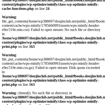
/home/wp388697/doujinclub.net/public_html/fbooks.doujinclub.n
content/plugins/wp-optimize/minify/class-wp-optimize-minify-
cache-functions.php
on line
24
Warning
:
file_get_contents(/home/wp388697/doujinclub.net/public_html/fbooks
content/cache/wpo-minify/1785660993/assets/wpo-minify-header-
e9ec519e.min.css): Failed to open stream: No such file or directory
in
/home/wp388697/doujinclub.net/public_html/fbooks.doujinclub.n
content/plugins/wp-optimize/minify/class-wp-optimize-minify-
print.php
on line
163
Warning
:
file_put_contents(/home/wp388697/doujinclub.net/public_html/fbook
content/cache/wpo-minify/1785660993/assets/wpo-minify-header-
e9ec519e.min.css.gz): Failed to open stream: Disk quota exceeded
in
/home/wp388697/doujinclub.net/public_html/fbooks.doujinclub.n
content/plugins/wp-optimize/minify/class-wp-optimize-minify-
print.php
on line
163
Warning
: chmod(): No such file or directory in
/home/wp388697/doujinclub.net/public_html/fbooks.doujinclub.n
content/plugins/wp-optimize/minify/class-wp-optimize-minify-