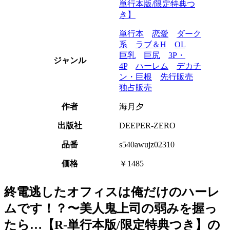
単行本版/限定特典つ
き】
単行本
恋愛
ダーク
系
ラブ＆H
OL
巨乳
巨尻
3P・
ジャンル
4P
ハーレム
デカチ
ン・巨根
先行販売
独占販売
作者
海月夕
出版社
DEEPER-ZERO
品番
s540awujz02310
価格
￥1485
終電逃したオフィスは俺だけのハーレ
ムです！？〜美人鬼上司の弱みを握っ
たら…【R-単行本版/限定特典つき】の