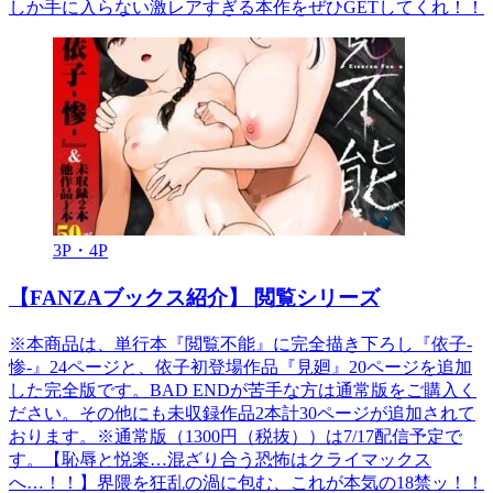
しか手に入らない激レアすぎる本作をぜひGETしてくれ！！
3P・4P
【FANZAブックス紹介】 閲覧シリーズ
※本商品は、単行本『閲覧不能』に完全描き下ろし『依子-
惨-』24ページと、依子初登場作品『見廻』20ページを追加
した完全版です。BAD ENDが苦手な方は通常版をご購入く
ださい。その他にも未収録作品2本計30ページが追加されて
おります。※通常版（1300円（税抜））は7/17配信予定で
す。【恥辱と悦楽…混ざり合う恐怖はクライマックス
へ…！！】界隈を狂乱の渦に包む、これが本気の18禁ッ！！