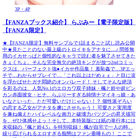
3P・4P
【FANZAブックス紹介】 らぶみー【電子限定版】
【FANZA限定】
★【FANZA限定】無料サンプルで1話まるごと試し読み公開
中★見たことのない最上級のトロイキをアナタに…♪ 問答無
用のイカせっぱと個性的なキャラで読む者を魅了させてきた
きょくちょ。そんな完全無欠の絶頂キングが放つ2ndコミッ
クスは、パーフェクト強●イカせ作品集！ 羞恥姦で…3Pエッ
チで…わからせプレイで…「これ以上はだめぇぇ」と目に涙
を浮かばせたガチ悶絶のオンパレード！ そしてそんな絶頂
を彩るのは、人気No.1のエロカワ双子姉妹・楓と鈴や超ビン
カン赤面彼女・ヒナ、らぶりーすぎる純情ナマイキっ娘・あ
いなといった、ただ可愛いだけじゃない！？ 個性派ぞろい
の恋する乙女がアナタを虜にさせちゃう！ 可愛さと実用度
を兼ね備えたハイレベルな画力と破壊力バツグンの昇天描写
を、ぜひ体感せよッ！そして、本特装版には紙の単行本には
未収録の『楓と鈴4.5』を特別収録！ 楓が自宅で一人の時、
繰り広げられるエロすぎる痴態はファン垂唾もの！ ここで