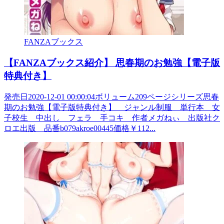
FANZAブックス
【FANZAブックス紹介】 思春期のお勉強【電子版
特典付き】
発売日2020-12-01 00:00:04ボリューム209ページシリーズ思春
期のお勉強【電子版特典付き】 ジャンル制服 単行本 女
子校生 中出し フェラ 手コキ 作者メガねぃ 出版社ク
ロエ出版 品番b079akroe00445価格￥112...