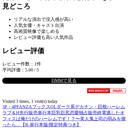
見どころ
リアルな演出で没入感が高い
人気女優・キャスト出演
高画質映像で楽しめる
レビュー評価も高い人気作品
レビュー評価
レビュー件数：1件
平均評価：5.00 / 5
DMMで見る
Visited 3 times, 1 visit(s) today
3P・4P
FANZAブックス
OL
ダーク系
デカチン・巨根
ハーレム
ラブ＆H
先行販売
単行本
巨乳
巨尻
恋愛
独占販売
終電逃したオ
フィスは俺だけのハーレムです！？〜美人鬼上司の弱みを握
ったら…【R-単行本版/限定特典つき】