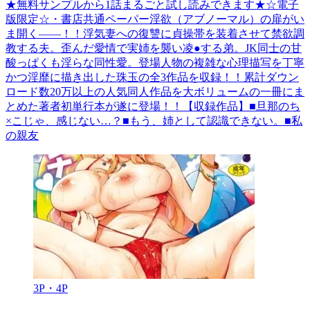
★無料サンプルから1話まるごと試し読みできます★☆電子
版限定☆・書店共通ペーパー淫欲（アブノーマル）の扉がい
ま開く――！！浮気妻への復讐に貞操帯を装着させて禁欲調
教する夫。歪んだ愛情で実姉を襲い凌●する弟。JK同士の甘
酸っぱくも淫らな同性愛。登場人物の複雑な心理描写を丁寧
かつ淫靡に描き出した珠玉の全3作品を収録！！累計ダウン
ロード数20万以上の人気同人作品を大ボリュームの一冊にま
とめた著者初単行本が遂に登場！！【収録作品】■旦那のち
×こじゃ、感じない…？■もう、姉として認識できない。■私
の親友
3P・4P