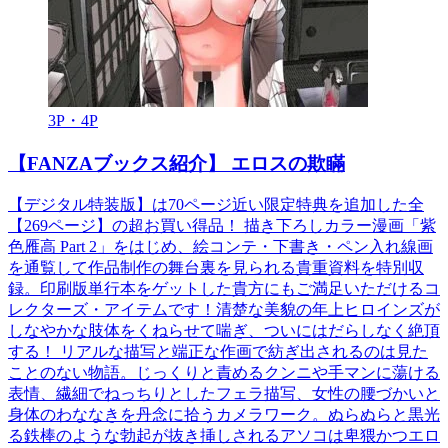
3P・4P
【FANZAブックス紹介】 エロスの欺瞞
【デジタル特装版】は70ページ近い限定特典を追加した全
【269ページ】の超お買い得品！ 描き下ろしカラー漫画「紫
色雁高 Part 2」をはじめ、絵コンテ・下書き・ペン入れ線画
を通覧して作品制作の舞台裏を見られる貴重資料を特別収
録。印刷版単行本をゲットした貴方にもご満足いただけるコ
レクターズ・アイテムです！清楚な美貌の年上ヒロインズが
しなやかな肢体をくねらせて喘ぎ、ついにはだらしなく絶頂
する！ リアルな描写と端正な作画で紡ぎ出されるのは見た
ことのない物語。じっくりと責めるクンニや手マンに蕩ける
表情、繊細でねっちりとしたフェラ描写、女性の腰づかいと
身体のわななきを丹念に拾うカメラワーク。ぬらぬらと黒光
る鉄棒のような勃起が抜き挿しされるアソコは卑猥かつエロ