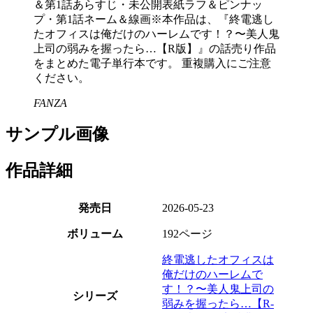
＆第1話あらすじ・未公開表紙ラフ＆ピンナッ
プ・第1話ネーム＆線画※本作品は、『終電逃し
たオフィスは俺だけのハーレムです！？〜美人鬼
上司の弱みを握ったら…【R版】』の話売り作品
をまとめた電子単行本です。 重複購入にご注意
ください。
FANZA
サンプル画像
作品詳細
発売日
2026-05-23
ボリューム
192ページ
終電逃したオフィスは
俺だけのハーレムで
す！？〜美人鬼上司の
シリーズ
弱みを握ったら…【R-