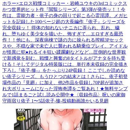
ホラー×エロス戦慄コミッカー・岩崎ユウキの3rdコミックス
かつ世界的ヒット作『閲覧シリーズ』第3弾が発売ッ！！今
作は、霊能力者・依子の身の回りで起こる心霊淫譚。メガヒ
ットを記録した100ページ超の大長編作『依子』シリーズを
完全収録ッ！ 得体の知れないナニカに弄られ、乱れ、穢
れ、堕ちゆく美少女を描いた、怖すぎて…エロすぎる最恐
作！！他にも、深夜病棟で謎の力に操られる搾精3Pセック
スや、不穏な家で未亡人に襲われる騎乗位プレイ、アイドル
が怪異に犯●れるイキ狂い蹂躙劇などなど…圧倒的な世界観
で新感覚を刻む、戦慄と興奮の8タイトルがアナタを待ち受
ける！そしてデジタル特装版には、単行本未収録の完全描き
下ろし『依子-惨-』をたっぷり24P収録！ ここでしか読めな
い依子シリーズ、もうひとつの結末とは！さらに、依子初登
場作品の『見廻』に加え、他2作品を収録し70P超が追加さ
れ大ボリュームになった淫怖奇譚をご覧あれ！★無料サンプ
ルで1話まるごと試し読み公開中★〈収録作品〉呪いの家御
守雨宿り依子 1〜5話依子-惨-投稿動画誰かいる見廻