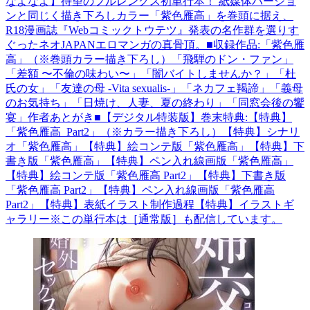
なよなよ】待望のフルレングス初単行本！ 紙媒体バージョ
ンと同じく描き下ろしカラー「紫色雁高」を巻頭に据え、
R18漫画誌『Webコミックトウテツ』発表の名作群を選りす
ぐったネオJAPANエロマンガの真骨頂。■収録作品:「紫色雁
高」（※巻頭カラー描き下ろし）「飛騨のドン・ファン」
「差額 〜不倫の味わい〜」「闇バイトしませんか？」「杜
氏の女」「友達の母 -Vita sexualis-」「ネカフェ羯諦」「義母
のお気持ち」「日焼け、人妻、夏の終わり」「同窓会後の饗
宴」作者あとがき■【デジタル特装版】巻末特典:【特典】
「紫色雁高_Part2」（※カラー描き下ろし）【特典】シナリ
オ「紫色雁高」【特典】絵コンテ版「紫色雁高」【特典】下
書き版「紫色雁高」【特典】ペン入れ線画版「紫色雁高」
【特典】絵コンテ版「紫色雁高 Part2」【特典】下書き版
「紫色雁高 Part2」【特典】ペン入れ線画版「紫色雁高
Part2」【特典】表紙イラスト制作過程【特典】イラストギ
ャラリー※この単行本は［通常版］も配信しています。