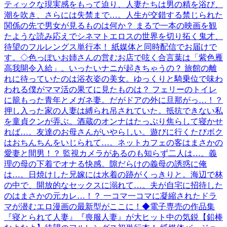
ティックな現実感をもって迫り、人妻たちは男の精を浴び、
潮を吹き、さらには失禁まで…。人生が交錯する禁じられた
関係の先で男女が見るものは何か？ まるで一本の映画を観
たような読み応えでシネマトエロスの世界を切り拓く鬼才、
待望のフルレングス単行本！ 紙媒体と同時配信でお届けで
す。◇色っぽいお姉さんの営むお店で呟く合言葉は「紫色雁
高我開令入給」。いったいナニが起きちゃうの？ 旅館の離
れに待っていたのは浴衣姿の美女。ゆっくりと騎乗位で味わ
われる僕がママ活の果てに見たものは？ フェリーのトイレ
に籠もった青年とメガネ妻。だがドアの外に旦那がっ…！？
押し入った家の人妻は縛られ吊されていた。抵抗できない私
を童貞クンが弄ぶ。酒蔵のオンナはたっぷり焦らして寝かせ
れば…。友達のお母さんがいやらしい。遊びに行くたびボク
はおちんちんをいじられて…。ネットカフェの客はまさかの
愛妻と間男！？ 監視カメラがあるのも知らず二人は…。義
理の母の下着でオナる快感。隙だらけの義母の誘惑に俺
は…。日焼けした兄嫁には水着の跡がくっきりと。海辺で林
の中で、開放的なセックスに溺れて…。夫が自宅に招待した
のはまさかの元カレ…！？ 一コマ一コマに凝縮されたドラ
マが潜むエロ漫画の最新型がここに！◆電子専売の作品集
『寝とられて人妻』『喪服人妻』が大ヒット中の気鋭【鉛棒