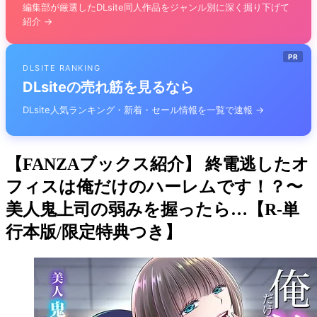
編集部が厳選したDLsite同人作品をジャンル別に深く掘り下げて
紹介 →
PR
DLSITE RANKING
DLsiteの売れ筋を見るなら
DLsite人気ランキング・新着・セール情報を一覧で速報 →
【FANZAブックス紹介】 終電逃したオ
フィスは俺だけのハーレムです！？〜
美人鬼上司の弱みを握ったら…【R-単
行本版/限定特典つき】