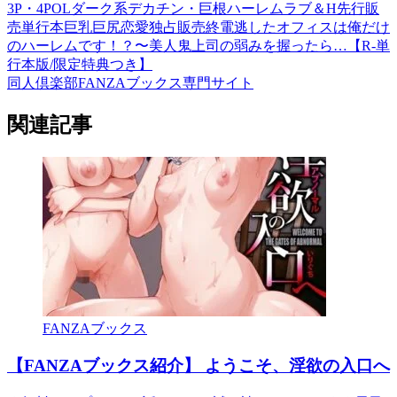
3P・4P
OL
ダーク系
デカチン・巨根
ハーレム
ラブ＆H
先行販
売
単行本
巨乳
巨尻
恋愛
独占販売
終電逃したオフィスは俺だけ
のハーレムです！？〜美人鬼上司の弱みを握ったら…【R-単
行本版/限定特典つき】
同人倶楽部FANZAブックス専門サイト
関連記事
FANZAブックス
【FANZAブックス紹介】 ようこそ、淫欲の入口へ