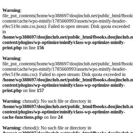
Warning
:
file_put_contents(/home/wp388697/doujinclub.net/public_html/fbook
content/cache/wpo-minify/1785660993/assets/wpo-minify-header-
e9ec519e.min.css.json): Failed to open stream: Disk quota exceeded
in
/home/wp388697/doujinclub.net/public_html/fbooks.doujinclub.n
content/plugins/wp-optimize/minify/class-wp-optimize-minify-
print.php
on line
156
Warning
:
file_put_contents(/home/wp388697/doujinclub.net/public_html/fbook
content/cache/wpo-minify/1785660993/assets/wpo-minify-header-
e9ec519e.min.css): Failed to open stream: Disk quota exceeded in
/home/wp388697/doujinclub.net/public_html/fbooks.doujinclub.n
content/plugins/wp-optimize/minify/class-wp-optimize-minify-
print.php
on line
157
Warning
: chmod(): No such file or directory in
/home/wp388697/doujinclub.net/public_html/fbooks.doujinclub.n
content/plugins/wp-optimize/minify/class-wp-optimize-minify-
cache-functions.php
on line
24
Warning
: chmod(): No such file or directory in