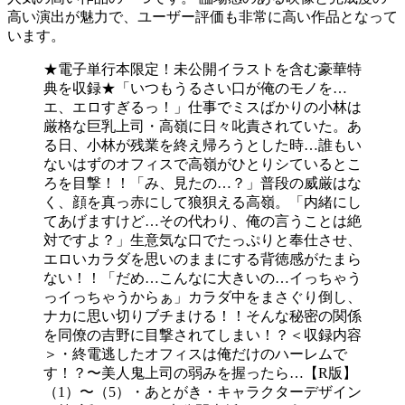
高い演出が魅力で、ユーザー評価も非常に高い作品となって
います。
★電子単行本限定！未公開イラストを含む豪華特
典を収録★「いつもうるさい口が俺のモノを…
エ、エロすぎるっ！」仕事でミスばかりの小林は
厳格な巨乳上司・高嶺に日々叱責されていた。あ
る日、小林が残業を終え帰ろうとした時…誰もい
ないはずのオフィスで高嶺がひとりシているとこ
ろを目撃！！「み、見たの…？」普段の威厳はな
く、顔を真っ赤にして狼狽える高嶺。「内緒にし
てあげますけど…その代わり、俺の言うことは絶
対ですよ？」生意気な口でたっぷりと奉仕させ、
エロいカラダを思いのままにする背徳感がたまら
ない！！「だめ…こんなに大きいの…イっちゃう
っイっちゃうからぁ」カラダ中をまさぐり倒し、
ナカに思い切りブチまける！！そんな秘密の関係
を同僚の吉野に目撃されてしまい！？＜収録内容
＞・終電逃したオフィスは俺だけのハーレムで
す！？〜美人鬼上司の弱みを握ったら…【R版】
（1）〜（5）・あとがき・キャラクターデザイン