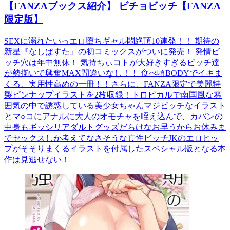
【FANZAブックス紹介】 ビチョビッチ【FANZA
限定版】
SEXに溺れたいっエロ堕ちギャル悶絶頂10連発！！ 期待の
新星『なしぱすた』の初コミックスがついに発売！ 発情ビ
ッチ穴は年中無休！ 気持ちぃコトが大好きすぎるビッチ達
が勢揃いで興奮MAX間違いなし！！ 食べ頃BODYでイキま
くる、実用性高めの一冊！！さらに、FANZA限定で美麗特
製ピンナップイラストを2枚収録！トロピカルで南国風な雰
囲気の中で誘惑している美少女ちゃんマジビッチなイラスト
とマ○コにアナルに大人のオモチャを咥え込んで、カバンの
中身もギッシリアダルトグッズだらけなお早うからお休みま
でセックスしか考えてなさそうな真性ビッチJKのエロヒッ
プがそそりまくるイラストを付属したスペシャル版となる本
作は見逃せない！