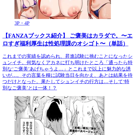
3P・4P
【FANZAブックス紹介】 ご褒美はカラダで。〜エ
ロすぎ福利厚生は性処理課のオシゴト〜（単話）
これまでの実績を認められ、昇進試験に挑むことになったシ
ュンイチ。何気なくアカネに打ち明けたところ「通ったら特
別な‘ご褒美’あげちゃうよ…」とこれまで以上に魅力的な誘
いが…。その言葉を糧に試験当日を向かえ、あとは結果を待
つだけとなった。果たしてシュンイチの行方は…そして‘特
別なご褒美’とは一体！？