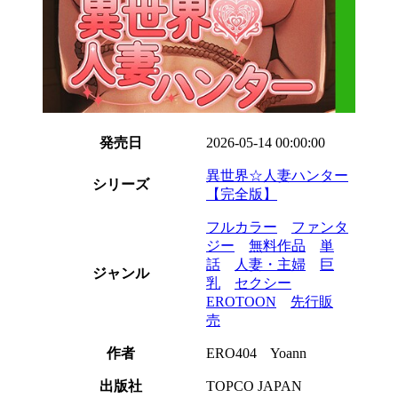
発売日
2026-05-14 00:00:00
異世界☆人妻ハンター
シリーズ
【完全版】
フルカラー
ファンタ
ジー
無料作品
単
話
人妻・主婦
巨
ジャンル
乳
セクシー
EROTOON
先行販
売
作者
ERO404 Yoann
出版社
TOPCO JAPAN