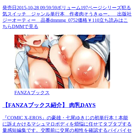
発売日2015-10-28 09:59:59ボリューム197ページシリーズ犯る
気スイッチ ジャンル単行本 作者肉そうきゅー。 出版社
ジーオーティー 品番dmmmg_0752価格￥110立ち読みはこ
ちらDMMで見る
FANZAブックス
【FANZAブックス紹介】 肉乳DAYS
『COMIC X-EROS』の豪雄・七尾ゆきじの初単行本！本能
に訴えかけるマシュマロボディを煩悩に任せてタプタプする
量感短編集です。交際前に交尾の相性を確認するパイパイセ