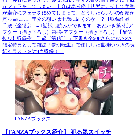
がフェラをしてしまい、圭介は思考停止状態に。そして美香
が圭介にフェラを始めてしまって、どうしたらいいのか頭が
真っ白に…。圭介の想いは千歳に届くのか！？【収録作品】
千歳〈全5話〉 ←1話試し読みができます！あとがき第3話ア
フター（描き下ろし）第4話アフター（描き下ろし）【配信
特典】収録作「千歳〈第1話〉」下書き全50PさらにFANZA
限定特典として雑誌『夢幻転生』で使用した世徒ゆうきの表
紙イラストを計4点収録！！
FANZAブックス
【FANZAブックス紹介】 犯る気スイッチ