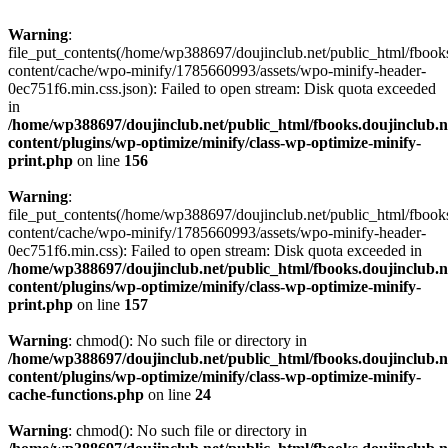
Warning
:
file_put_contents(/home/wp388697/doujinclub.net/public_html/fbook
content/cache/wpo-minify/1785660993/assets/wpo-minify-header-
0ec751f6.min.css.json): Failed to open stream: Disk quota exceeded
in
/home/wp388697/doujinclub.net/public_html/fbooks.doujinclub.n
content/plugins/wp-optimize/minify/class-wp-optimize-minify-
print.php
on line
156
Warning
:
file_put_contents(/home/wp388697/doujinclub.net/public_html/fbook
content/cache/wpo-minify/1785660993/assets/wpo-minify-header-
0ec751f6.min.css): Failed to open stream: Disk quota exceeded in
/home/wp388697/doujinclub.net/public_html/fbooks.doujinclub.n
content/plugins/wp-optimize/minify/class-wp-optimize-minify-
print.php
on line
157
Warning
: chmod(): No such file or directory in
/home/wp388697/doujinclub.net/public_html/fbooks.doujinclub.n
content/plugins/wp-optimize/minify/class-wp-optimize-minify-
cache-functions.php
on line
24
Warning
: chmod(): No such file or directory in