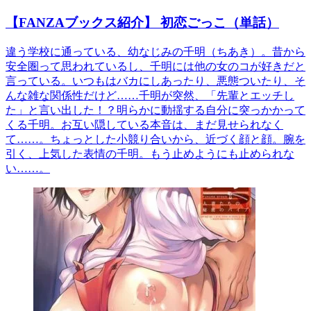
【FANZAブックス紹介】 初恋ごっこ（単話）
違う学校に通っている、幼なじみの千明（ちあき）。昔から
安全圏って思われているし、千明には他の女のコが好きだと
言っている。いつもはバカにしあったり、悪態ついたり、そ
んな雑な関係性だけど……千明が突然、「先輩とエッチし
た」と言い出した！？明らかに動揺する自分に突っかかって
くる千明。お互い隠している本音は、まだ見せられなく
て……。ちょっとした小競り合いから、近づく顔と顔。腕を
引く、上気した表情の千明。もう止めようにも止められな
い……。