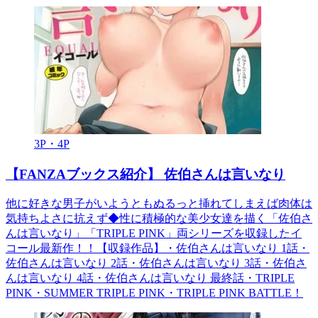
3P・4P
【FANZAブックス紹介】 佐伯さんは言いなり
他に好きな男子がいようともぬるっと挿れてしまえば肉体は
気持ちよさに抗えず◆性に積極的な美少女達を描く「佐伯さ
んは言いなり」「TRIPLE PINK」両シリーズを収録したイ
コール最新作！！【収録作品】・佐伯さんは言いなり 1話・
佐伯さんは言いなり 2話・佐伯さんは言いなり 3話・佐伯さ
んは言いなり 4話・佐伯さんは言いなり 最終話・TRIPLE
PINK・SUMMER TRIPLE PINK・TRIPLE PINK BATTLE！