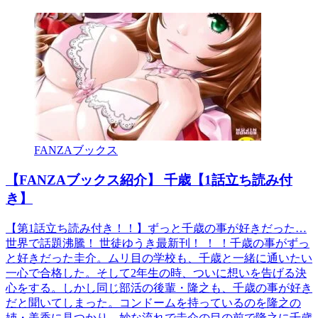
FANZAブックス
【FANZAブックス紹介】 千歳【1話立ち読み付
き】
【第1話立ち読み付き！！】ずっと千歳の事が好きだった…
世界で話題沸騰！ 世徒ゆうき最新刊！ ！ ！千歳の事がずっ
と好きだった圭介。ムリ目の学校も、千歳と一緒に通いたい
一心で合格した。そして2年生の時、ついに想いを告げる決
心をする。しかし同じ部活の後輩・隆之も、千歳の事が好き
だと聞いてしまった。コンドームを持っているのを隆之の
姉・美香に見つかり、妙な流れで圭介の目の前で隆之に千歳