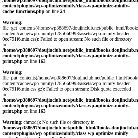
/home/wp388697/doujinclub.net/public_html/fbooks.doujinclub.n
content/plugins/wp-optimize/minify/class-wp-optimize-minify-
cache-functions.php
on line
24
Warning
:
file_get_contents(/home/wp388697/doujinclub.net/public_html/fbooks
content/cache/wpo-minify/1785660993/assets/wpo-minify-header-
0ec751f6.min.css): Failed to open stream: No such file or directory
in
/home/wp388697/doujinclub.net/public_html/fbooks.doujinclub.n
content/plugins/wp-optimize/minify/class-wp-optimize-minify-
print.php
on line
163
Warning
:
file_put_contents(/home/wp388697/doujinclub.net/public_html/fbook
content/cache/wpo-minify/1785660993/assets/wpo-minify-header-
0ec751f6.min.css.gz): Failed to open stream: Disk quota exceeded
in
/home/wp388697/doujinclub.net/public_html/fbooks.doujinclub.n
content/plugins/wp-optimize/minify/class-wp-optimize-minify-
print.php
on line
163
Warning
: chmod(): No such file or directory in
/home/wp388697/doujinclub.net/public_html/fbooks.doujinclub.n
content/plugins/wp-optimize/minify/class-wp-optimize-minify-