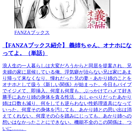
FANZAブックス
【FANZAブックス紹介】 義姉ちゃん、オナホにな
ってよ。（単話）
浪人生の一人暮らしは大変だろうからと同居を提案され、兄
夫婦の家に居候している俺。浮気癖が治らない兄は家にあま
り帰って来なくなり、憧れだった兄の妻・あかり姉のことを
オナホとして扱う《新しい関係》が始まった。今日もバイブ
でイジメて、即挿入。何度も何度も、ぶっかけてハメて好き
勝手にあかり姉の身体を貪る性活。おしゃべりだったあかり
姉は口数も減り、何をしても逆らわない性処理道具になって
いった。何度その身体を汚しても、あかり姉との思い出は消
えてくれない。何度その心を踏みにじっても、あかり姉への
想いはなかったことにできない。機能不全のこの関係は、つ
いに……。