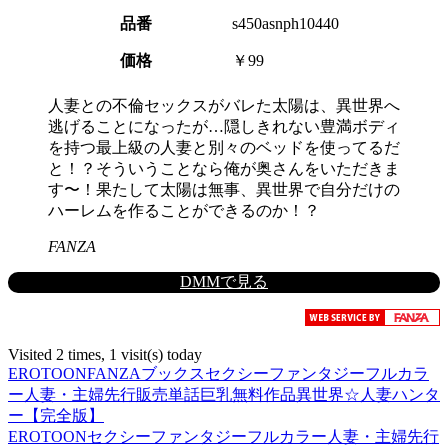
品番
s450asnph10440
価格
￥99
人妻との不倫セックスがバレた太陽は、異世界へ
逃げることになったが…隠しきれない豊満ボディ
を持つ最上級の人妻と別々のベッドを使ってるだ
と！？そういうことなら俺が奥さんをいただきま
す〜！果たして太陽は無事、異世界で自分だけの
ハーレムを作ることができるのか！？
FANZA
DMMで見る
Visited 2 times, 1 visit(s) today
EROTOON
FANZAブックス
セクシー
ファンタジー
フルカラ
ー
人妻・主婦
先行販売
単話
巨乳
無料作品
異世界☆人妻ハンタ
ー【完全版】
EROTOON
セクシー
ファンタジー
フルカラー
人妻・主婦
先行