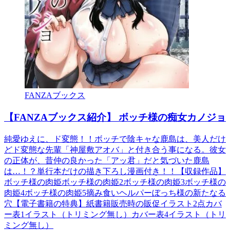
FANZAブックス
【FANZAブックス紹介】 ボッチ様の痴女カノジョ
純愛ゆえに、ド変態！！ボッチで陰キャな鹿島は、美人だけ
どド変態な先輩「神屋敷アオバ」と付き合う事になる。彼女
の正体が、昔仲の良かった「アッ君」だと気づいた鹿島
は…！？単行本だけの描き下ろし漫画付き！！【収録作品】
ボッチ様の肉姫ボッチ様の肉姫2ボッチ様の肉姫3ボッチ様の
肉姫4ボッチ様の肉姫5摘み食いヘルパーぼっち様の新たなる
穴【電子書籍の特典】紙書籍販売時の販促イラスト2点カバ
ー表1イラスト（トリミング無し）カバー表4イラスト（トリ
ミング無し）