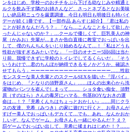
ンをはじめ、学校一のおチチをぶら下げる幼なじみや精通ミ
ルクを飲み干す隣のお姉さんなど、さっとネブるとなお美味
しい絶品和ニュウを厳選調達。今日も明日も明後日も特パイ
デーが続く1冊です。【一部作品 あらすじ紹介】「君は私の
ことが好きなんだろう？」「なら…こんなことをして欲しか
ったんじゃないのか？」…クールで優しくて、巨乳美人の神
尾（かみお）先輩が…まさか告白直後に教室でおっぱいを出
して、僕のちんちんをいじり始めるなんて…！「私はどうも
性欲が強すぎるみたいでな」「一日のオナニー5回6回は当た
り前。我慢できずに学校のトイレでしてるくらいだ」「そう
いうわけで…君のちんぽが納得できるモノかどうか、確認さ
せてもらう」ーーーーーーーーーーーーーーーーー……性欲
モンスターな美人先輩とのスクールSEXを描いた『淫パイ』
をはじめ、『となりの須野原さん』……ほんの出来心から洗
濯物のパンツを盗んでしまって……。ショタ食い痴女、須野
原（すのはら）さんの毒牙にハマる、包茎BOYなおきの運
命は…！？『充希くんちはちょっとおかしい』……同じクラ
スの友達、充希（みつき）の家に遊びに行くと、お母さんが
すげー美人でおっぱいもデカくて…でも、あれ、なんかおか
しいぞ。なんでゲーム、お母さんも一緒にやるんだ？ え？
罰ゲームでおっぱい出して、充希に揉まれはじめた！？……