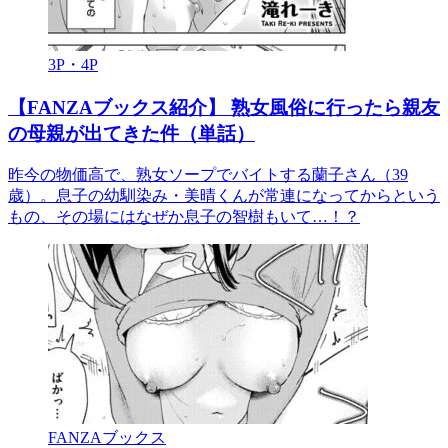
3P・4P
【FANZAブックス紹介】 熟女風俗に行ったら親友
の母親が出てきた件（単話）
昨今の物価高で、熟女ソープでバイトする蘭子さん（39
歳）。息子の幼馴染み・美晴くんが常連になってからという
もの、その場にはなぜか息子の智樹もいて…！？
FANZAブックス