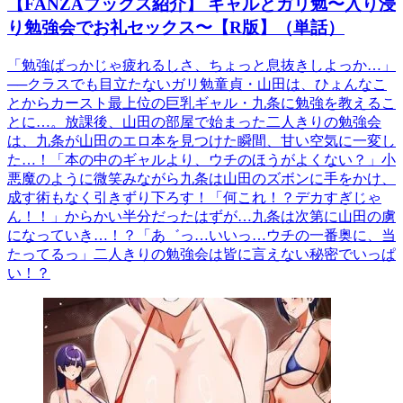
【FANZAブックス紹介】 ギャルとガリ勉〜入り浸
り勉強会でお礼セックス〜【R版】（単話）
「勉強ばっかじゃ疲れるしさ、ちょっと息抜きしよっか…」
──クラスでも目立たないガリ勉童貞・山田は、ひょんなこ
とからカースト最上位の巨乳ギャル・九条に勉強を教えるこ
とに…。放課後、山田の部屋で始まった二人きりの勉強会
は、九条が山田のエロ本を見つけた瞬間、甘い空気に一変し
た…！「本の中のギャルより、ウチのほうがよくない？」小
悪魔のように微笑みながら九条は山田のズボンに手をかけ、
成す術もなく引きずり下ろす！「何これ！？デカすぎじゃ
ん！！」からかい半分だったはずが…九条は次第に山田の虜
になっていき…！？「あ゛っ…いいっ…ウチの一番奥に、当
たってるっ」二人きりの勉強会は皆に言えない秘密でいっぱ
い！？