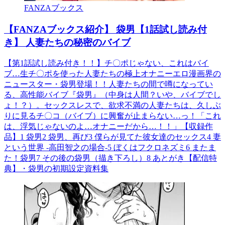
FANZAブックス
【FANZAブックス紹介】 袋男【1話試し読み付
き】 人妻たちの秘密のバイブ
【第1話試し読み付き！！】チ〇ポじゃない、これはバイ
ブ…生チ〇ポを使った人妻たちの極上オナニーエロ漫画界の
ニュースター・袋男登場！！人妻たちの間で噂になってい
る、高性能バイブ『袋男』（中身は人間？いや、バイブでし
ょ！？）。セックスレスで、欲求不満の人妻たちは、久しぶ
りに見るチ〇コ（バイブ）に興奮が止まらない…っ！「これ
は、浮気じゃないのよ…オナニーだから…！！」【収録作
品】1 袋男2 袋男、再び3 僕らが見てた彼女達のセックス4 妻
という世界 -高田智之の場合-5 ぼくはフクロネズミ6 またま
た！袋男7 その後の袋男（描き下ろし）8 あとがき【配信特
典】・袋男の初期設定資料集