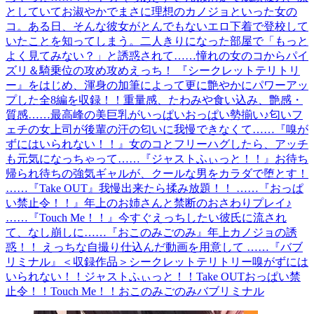
としていてお淑やかでまさに理想のカノジョといった女の
コ。ある日、そんな彼女がとんでもないエロ下着で登校して
いたことを知ってしまう。二人きりになった部屋で「もっと
よく見てみない？」と誘惑されて……憧れの女のコからパイ
ズリ＆騎乗位の攻め攻めえっち！ 『シークレットテリトリ
ー』をはじめ、渾身の加筆によって更に艶やかにパワーアッ
プした全8編を収録！！重量感、たわみや食い込み、艶感・
質感……最高峰の美巨乳がいっぱいおっぱい勢揃い♪匂いフ
ェチの女上司が後輩の汗の匂いに我慢できなくて……『嗅が
ずにはいられない！！』女のコとフリーハグしたら、アッチ
も元気になっちゃって……『ジャストふぃっと！！』お待ち
帰られ待ちの強気ギャルが、クールな男をカラダで堕とす！
……『Take OUT』我慢出来たら揉み放題！！ ……『おっぱ
い禁止令！！』年上のお姉さんと禁断のおさわりプレイ♪
……『Touch Me！！』今すぐえっちしたい彼氏に流され
て、なし崩しに……『おこのみごのみ』年上カノジョの誘
惑！！ えっちな自撮り仕込んだ動画を用意して ……『バブ
リミナル』＜収録作品＞シークレットテリトリー嗅がずには
いられない！！ジャストふぃっと！！Take OUTおっぱい禁
止令！！Touch Me！！おこのみごのみバブリミナル