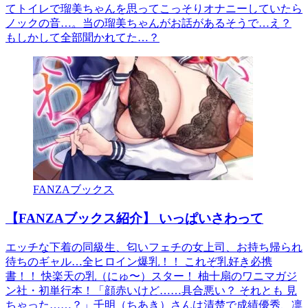
てトイレで瑠美ちゃんを思ってこっそりオナニーしていたら
ノックの音…。当の瑠美ちゃんがお話があるそうで…え？
もしかして全部聞かれてた…？
FANZAブックス
【FANZAブックス紹介】 いっぱいさわって
エッチな下着の同級生、匂いフェチの女上司、お持ち帰られ
待ちのギャル…全ヒロイン爆乳！！ これぞ乳好き必携
書！！ 快楽天の乳（にゅ〜）スター！ 柚十扇のワニマガジ
ン社・初単行本！「顔赤いけど……具合悪い？ それとも 見
ちゃった……？」千明（ちあき）さんは清楚で成績優秀、凛