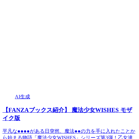
AI生成
【FANZAブックス紹介】 魔法少女WISHES モザ
イク版
平凡な●●●●がある日突然、魔法●●の力を手に入れたことか
ら始まる物語「魔法少女WISHES」シリーズ第3弾！乙女達