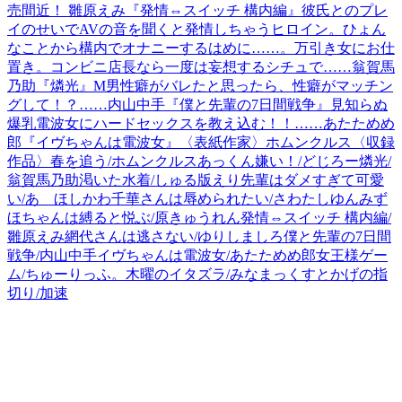
売間近！ 雛原えみ『発情⇔スイッチ 構内編』彼氏とのプレ
イのせいでAVの音を聞くと発情しちゃうヒロイン。ひょん
なことから構内でオナニーするはめに……。万引き女にお仕
置き。コンビニ店長なら一度は妄想するシチュで……翁賀馬
乃助『燐光』M男性癖がバレたと思ったら、性癖がマッチン
グして！？……内山中手『僕と先輩の7日間戦争』見知らぬ
爆乳電波女にハードセックスを教え込む！！……あたためめ
郎『イヴちゃんは電波女』〈表紙作家〉ホムンクルス〈収録
作品〉春を追う/ホムンクルスあっくん嫌い！/どじろー燐光/
翁賀馬乃助渇いた水着/しゅる版えり先輩はダメすぎて可愛
い/あゝほしかわ千華さんは辱められたい/さわたしゆんみず
ほちゃんは縛ると悦ぶ/原きゅうれん発情⇔スイッチ 構内編/
雛原えみ網代さんは逃さない/ゆりしましろ僕と先輩の7日間
戦争/内山中手イヴちゃんは電波女/あたためめ郎女王様ゲー
ム/ちゅーりっふ。木曜のイタズラ/みなまっくすとかげの指
切り/加速