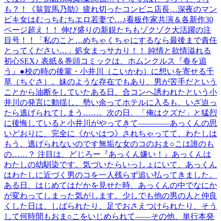
も？！《翁賀馬乃助》疲れ切ったコンビニ店長…深夜のマン
ビキ女はむっちむちエロ若妻で…♪看板作家共演＆各新作30
ページ超え！！ 伸び盛りの新鋭たちもゾクゾク大活躍の注
目号！！「私のこと…めちゃくちゃにするなら最後まで責任
とってください…」処女まっサカり！！ 純情と欲情溢れる
初心SEX♪ 表紙＆巻頭コミックは、ホムンクルス『春を追
う』●校の時の後輩・小井川（こいかわ）に想いを寄せる千
草（ちぐさ）。妹のような存在でもあり、男が苦手だという
ことから油断をしていたある日、合コンへ誘われたという小
井川の発言に動揺し、勢い余ってホテルに入るも、いざ迫っ
たら逃げられてしまう……。次の日、「俺はクズだ」と猛烈
に後悔していると小井川がやってきて――――あっくんの思
いどおりに、完全に《かいはつ》されちゃってて、わたしは
もう、逃げられないのです無垢な女のコのおま○こは誰のも
の……？ 注目は、どじろー『あっくん嫌い！』あっくんは
わたしの幼馴染です。気づいたらいっしょにいて、あっくん
はわたしに近づく男のコを一人残らず追い払ってきました。
ある日、はじめてはだかを見せた時、あっくんの中でなにか
が変わってしまった気がします。少しでも他の男の人と仲良
くした日は、しばられたり、足でおさえつけられたり、そう
して何時間もおま○こをいじめられて――その他、単行本発