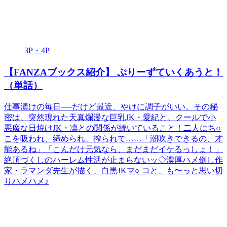
3P・4P
【FANZAブックス紹介】 ぷりーずていくあうと！
（単話）
仕事漬けの毎日──だけど最近、やけに調子がいい。その秘
密は、突然現れた天真爛漫な巨乳JK・愛紀と、クールで小
悪魔な日焼けJK・凛との関係が続いていること！二人にち○
こを吸われ、締められ、搾られて……「潮吹きできるの、才
能あるね」「こんだけ元気なら、まだまだイケるっしょ！」
絶頂づくしのハーレム性活が止まらないッ◇濃厚ハメ倒し作
家・ラマンダ先生が描く、白黒JKマ○ コと、も〜っと思い切
りハメハメ♪