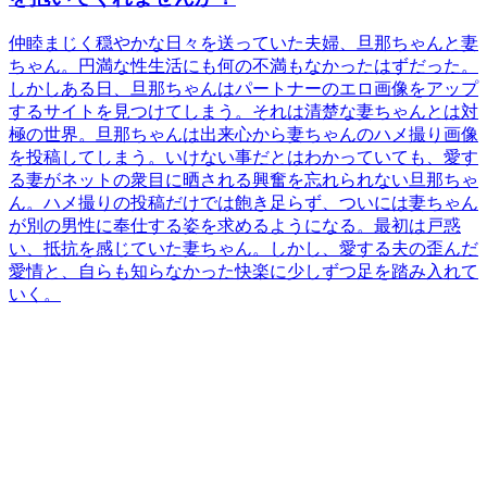
仲睦まじく穏やかな日々を送っていた夫婦、旦那ちゃんと妻
ちゃん。円満な性生活にも何の不満もなかったはずだった。
しかしある日、旦那ちゃんはパートナーのエロ画像をアップ
するサイトを見つけてしまう。それは清楚な妻ちゃんとは対
極の世界。旦那ちゃんは出来心から妻ちゃんのハメ撮り画像
を投稿してしまう。いけない事だとはわかっていても、愛す
る妻がネットの衆目に晒される興奮を忘れられない旦那ちゃ
ん。ハメ撮りの投稿だけでは飽き足らず、ついには妻ちゃん
が別の男性に奉仕する姿を求めるようになる。最初は戸惑
い、抵抗を感じていた妻ちゃん。しかし、愛する夫の歪んだ
愛情と、自らも知らなかった快楽に少しずつ足を踏み入れて
いく。