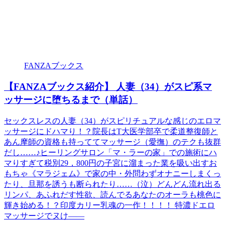
FANZAブックス
【FANZAブックス紹介】 人妻（34）がスピ系マ
ッサージに堕ちるまで（単話）
セックスレスの人妻（34）がスピリチュアルな感じのエロマ
ッサージにドハマり！？院長はT大医学部卒で柔道整復師と
あん摩師の資格も持っててマッサージ（愛撫）のテクも抜群
だし……♪ヒーリングサロン「マ・ラーの家」での施術にハ
マりすぎて税別29，800円の子宮に溜まった業を吸い出すお
もちゃ《マラジェム》で家の中・外問わずオナニーしまくっ
たり、旦那を誘うも断られたり……（泣）どんどん流れ出る
リンパ、あふれだす性欲、読んでるあなたのオーラも桃色に
輝き始める！？印度カリー乳魂の一作！！！！ 特濃ドエロ
マッサージでヌけ――