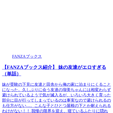
FANZAブックス
【FANZAブックス紹介】 妹の友達がエロすぎる
（単話）
妹が受験の下見に友達と田舎から俺の家に泊まりにくること
になった。久しぶりに会う友達の瑠美ちゃんには相変わらず
避けられているようで気が滅入るが、いろいろ大きく育った
部分に目が行ってしまっているのは事実なので避けられるの
も仕方がない…。こんな子とひとつ屋根の下とか耐えられる
わけがない！！ 我慢の限界を迎え、寝ているふたりに隠れ