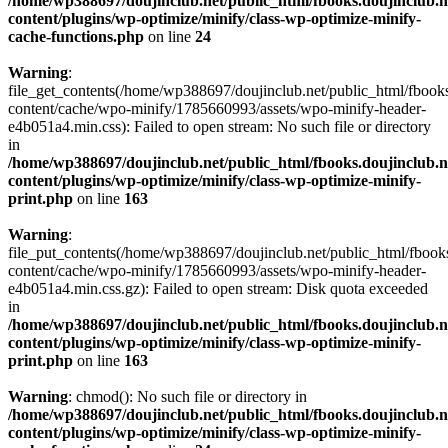
/home/wp388697/doujinclub.net/public_html/fbooks.doujinclub.n
content/plugins/wp-optimize/minify/class-wp-optimize-minify-
cache-functions.php
on line
24
Warning
:
file_get_contents(/home/wp388697/doujinclub.net/public_html/fbooks
content/cache/wpo-minify/1785660993/assets/wpo-minify-header-
e4b051a4.min.css): Failed to open stream: No such file or directory
in
/home/wp388697/doujinclub.net/public_html/fbooks.doujinclub.n
content/plugins/wp-optimize/minify/class-wp-optimize-minify-
print.php
on line
163
Warning
:
file_put_contents(/home/wp388697/doujinclub.net/public_html/fbook
content/cache/wpo-minify/1785660993/assets/wpo-minify-header-
e4b051a4.min.css.gz): Failed to open stream: Disk quota exceeded
in
/home/wp388697/doujinclub.net/public_html/fbooks.doujinclub.n
content/plugins/wp-optimize/minify/class-wp-optimize-minify-
print.php
on line
163
Warning
: chmod(): No such file or directory in
/home/wp388697/doujinclub.net/public_html/fbooks.doujinclub.n
content/plugins/wp-optimize/minify/class-wp-optimize-minify-