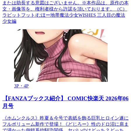
または助長する意図はございません。※本作品は、原作の本
文・画像等を、権利者様から許諾を頂いております。（C）
ラビットフット/むほー地帯魔法少女WISHES 三人目の魔法
少女編
3P・4P
【FANZAブックス紹介】 COMIC快楽天 2026年06
月号
《ホムンクルス》昨夏＆今号で表紙を飾る巨乳ヒロイン遂に
フルボリューム新作で登場！《どじろー》性のドロ沼に肩ま
で浸かった倒錯系幼馴染関係…ヤバいのはどっち？どっち