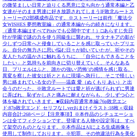
の微笑ましい日常と迫りくる悪意に立ち向かう通常本編と乙
女達がそのまま男達に好き放題されてしまうIF敗北ルートス
トーリーの2部構成作品です。※ストーリーは前作「魔法少
女WISHES 夢想教室編」の通常本編からの続きになります。
（通常本編はすべてPixivでも公開中です！）□あらすじ先日
叶が学園で謎の力を使う同級生に襲われ、サタナキアの影が
少しずつ日常へと侵食していることを感じ取っていたプリエ
ル。自分の無力さに思い悩む日々が続いていたが、祈やその
友人たちの温かさに触れるうちに、「自分にもできることを
したい」と気持ちを前向きに切り替えていく。そんなある
日、プリエルはふと、誰かの強い‘恐怖’の感情を感じ取る。
異変を察した彼女は祈とともに現場へ急行し、そこで怪しい
男に絡まれている女の子――温森 愛（ぬくもり あい）と出
会うのだった。※敗北ルートでは愛と祈が逃げられずに男達
に弄ばれ、恥ずかしさと痛みに耐えながらも、少しずつ心と
体を穢されていきます。■収録内容通常本編:76p敗北エン
ド:87p敗北エンド_セリフなしverおまけイラスト:18枚＜収録
内容合計:268ページ【注意事項】※本作品のシチュエーショ
ンは全てフィクションです。登場する人物や設定等は、すべ
て架空のものとなります。※本作品はAIによる生成画像を
使用して制作しております。※犯罪、その他違法行為を美化