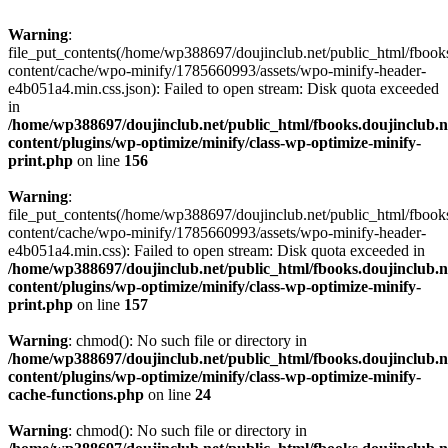
Warning
:
file_put_contents(/home/wp388697/doujinclub.net/public_html/fbook
content/cache/wpo-minify/1785660993/assets/wpo-minify-header-
e4b051a4.min.css.json): Failed to open stream: Disk quota exceeded
in
/home/wp388697/doujinclub.net/public_html/fbooks.doujinclub.n
content/plugins/wp-optimize/minify/class-wp-optimize-minify-
print.php
on line
156
Warning
:
file_put_contents(/home/wp388697/doujinclub.net/public_html/fbook
content/cache/wpo-minify/1785660993/assets/wpo-minify-header-
e4b051a4.min.css): Failed to open stream: Disk quota exceeded in
/home/wp388697/doujinclub.net/public_html/fbooks.doujinclub.n
content/plugins/wp-optimize/minify/class-wp-optimize-minify-
print.php
on line
157
Warning
: chmod(): No such file or directory in
/home/wp388697/doujinclub.net/public_html/fbooks.doujinclub.n
content/plugins/wp-optimize/minify/class-wp-optimize-minify-
cache-functions.php
on line
24
Warning
: chmod(): No such file or directory in