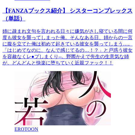
【FANZAブックス紹介】 シスターコンプレックス
（単話）
姉に疎まれ文句を言われる日々に嫌気がさし寝ている間に何
度も彼女を襲ってしまった俺。そんなある日、姉からの一言
に腹を立てた俺は初めて起きている彼女を襲ってしまう…。
「はじめてなのに、なんで感じてるの…！？」と戸惑う彼女
を容赦なくレ●プしまくり--。野際かえで先生の生意気な姉
が、どんどんと快楽に堕ちていく近親ファック！！
EROTOON