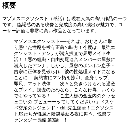
概要
マゾメスエクソシスト（単話）は現在人気の高い作品の一つ
です。 臨場感のある映像と完成度の高い演出が魅力で、ユ
ーザー評価も非常に高い作品となっています。
マゾメスエクソシスト──それは、おじさんに取
り憑いた性魔を祓う正義の味方！今度は、最強エ
クソシスト・アンナが潜入捜査で屈辱メイド生
活！！悪の組織・自由交尾連合メンバーの屋敷に
潜入したアンナ。しかし、屋敷のボンボン息子・
吉宗に正体を見破られ、彼の性処理メイドになる
ことに──契約書にマン拓を捺印、全身リップ、
即尺、マット洗体……次々と突きつけられる過激
なプレイ。捜査のためなら、こんな行為、いくら
でもやってやる！！「ご主人様の金玉内のクッセ
ェ白いの ブビューーッてしてください♪」ドスケ
ベ交尾のレジェンド・chin先生熱筆！エクソシス
トJKたちが性魔と陰謀蔓延る夜に舞う、悦楽フ
ァンタジー長編 第3話！！