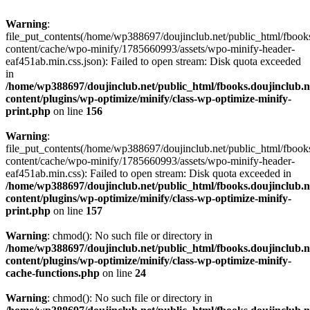
Warning
:
file_put_contents(/home/wp388697/doujinclub.net/public_html/fbook
content/cache/wpo-minify/1785660993/assets/wpo-minify-header-
eaf451ab.min.css.json): Failed to open stream: Disk quota exceeded
in
/home/wp388697/doujinclub.net/public_html/fbooks.doujinclub.n
content/plugins/wp-optimize/minify/class-wp-optimize-minify-
print.php
on line
156
Warning
:
file_put_contents(/home/wp388697/doujinclub.net/public_html/fbook
content/cache/wpo-minify/1785660993/assets/wpo-minify-header-
eaf451ab.min.css): Failed to open stream: Disk quota exceeded in
/home/wp388697/doujinclub.net/public_html/fbooks.doujinclub.n
content/plugins/wp-optimize/minify/class-wp-optimize-minify-
print.php
on line
157
Warning
: chmod(): No such file or directory in
/home/wp388697/doujinclub.net/public_html/fbooks.doujinclub.n
content/plugins/wp-optimize/minify/class-wp-optimize-minify-
cache-functions.php
on line
24
Warning
: chmod(): No such file or directory in