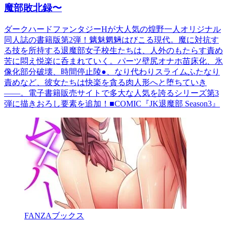
魔部敗北録〜
ダークハードファンタジーHが大人気の煌野一人オリジナル
同人誌の書籍版第2弾！魑魅魍魎はびこる現代。魔に対抗す
る技を所持する退魔部女子校生たちは、人外のもたらす責め
苦に悶え悦楽に呑まれていく。パーツ壁尻オナホ苗床化、氷
像化部分破壊、時間停止陵●、なり代わりスライムふたなり
責めなど、彼女たちは快楽を貪る肉人形へと堕ちていき
――。電子書籍販売サイトで多大な人気を誇るシリーズ第3
弾に描きおろし要素を追加！■COMIC『JK退魔部 Season3』
FANZAブックス