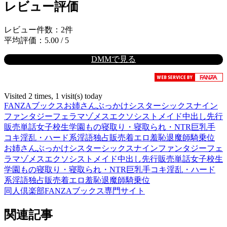
レビュー評価
レビュー件数：2件
平均評価：5.00 / 5
DMMで見る
Visited 2 times, 1 visit(s) today
FANZAブックス
お姉さん
ぶっかけ
シスター
シックスナイン
ファンタジー
フェラ
マゾメスエクソシスト
メイド
中出し
先行
販売
単話
女子校生
学園もの
寝取り・寝取られ・NTR
巨乳
手
コキ
淫乱・ハード系
淫語
独占販売
着エロ
羞恥
退魔師
騎乗位
お姉さん
ぶっかけ
シスター
シックスナイン
ファンタジー
フェ
ラ
マゾメスエクソシスト
メイド
中出し
先行販売
単話
女子校生
学園もの
寝取り・寝取られ・NTR
巨乳
手コキ
淫乱・ハード
系
淫語
独占販売
着エロ
羞恥
退魔師
騎乗位
同人倶楽部FANZAブックス専門サイト
関連記事