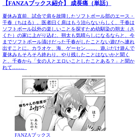
【FANZAブックス紹介】 成長痛（単話）
夏休み直前、試合で肩を故障したソフトボール部のエース・
千春（ちはる）。医者曰く肩はもう治らないらしく、千春は
ソフトボール以外の楽しいことを探すため幼馴染の朔太（さ
くた）の家に上がり込む。朔太も気晴らしになるならと、今
までソフトボール漬けだった千春がしたことない遊びへ連れ
出すことに。カラオケ、海、ゲーセン……、遊ぶだけ遊んで
夏休みもそろそろ終わり。やり残したことはないかと聞く
と、千春から「女の人とエロいことしたことある？」と聞か
れて……。
FANZAブックス