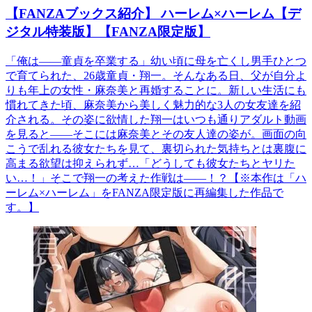
【FANZAブックス紹介】 ハーレム×ハーレム【デ
ジタル特装版】【FANZA限定版】
「俺は――童貞を卒業する」幼い頃に母を亡くし男手ひとつ
で育てられた、26歳童貞・翔一。そんなある日、父が自分よ
りも年上の女性・麻奈美と再婚することに。新しい生活にも
慣れてきた頃、麻奈美から美しく魅力的な3人の女友達を紹
介される。その姿に欲情した翔一はいつも通りアダルト動画
を見ると――そこには麻奈美とその友人達の姿が。画面の向
こうで乱れる彼女たちを見て、裏切られた気持ちとは裏腹に
高まる欲望は抑えられず…「どうしても彼女たちとヤリた
い…！」そこで翔一の考えた作戦は――！？【※本作は「ハ
ーレム×ハーレム」をFANZA限定版に再編集した作品で
す。】