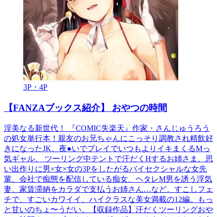
3P・4P
【FANZAブックス紹介】 おやつの時間
淫美なる新世代！ 『COMIC失楽天』作家・さんじゅうろう
の処女単行本！親友のお兄ちゃんにこっそり調教され精飲好
きになったJK、夜●いでプレイでいつもよりイキまくるMっ
気ギャル、 ツーリング中テントで汗だくHするお姉さま、思
い出作りに男×女×女の3Pをしたがるバイセクシャルな女先
輩、会社で痴態を配信している痴女、ヘタレM男を誘う浮気
妻、家賃滞納をカラダで支払うお姉さん…など。すこしフェ
チで、すごいカワイイ、ハイクラスな美女満載の12編。もっ
と甘いのちょ〜うだい。【収録作品】汗だくツーリングおや