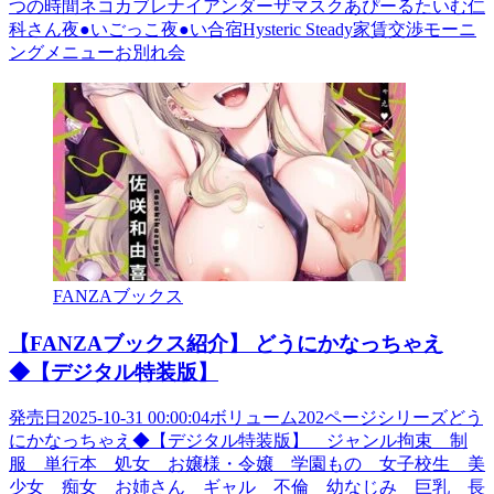
つの時間ネコカブレナイアンダーザマスクあぴーるたいむ仁
科さん夜●いごっこ夜●い合宿Hysteric Steady家賃交渉モーニ
ングメニューお別れ会
FANZAブックス
【FANZAブックス紹介】 どうにかなっちゃえ
◆【デジタル特装版】
発売日2025-10-31 00:00:04ボリューム202ページシリーズどう
にかなっちゃえ◆【デジタル特装版】 ジャンル拘束 制
服 単行本 処女 お嬢様・令嬢 学園もの 女子校生 美
少女 痴女 お姉さん ギャル 不倫 幼なじみ 巨乳 長