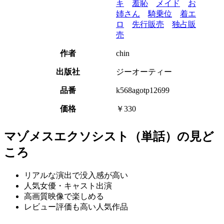
キ
羞恥
メイド
お
姉さん
騎乗位
着エ
ロ
先行販売
独占販
売
作者
chin
出版社
ジーオーティー
品番
k568agotp12699
価格
￥330
マゾメスエクソシスト（単話）の見ど
ころ
リアルな演出で没入感が高い
人気女優・キャスト出演
高画質映像で楽しめる
レビュー評価も高い人気作品