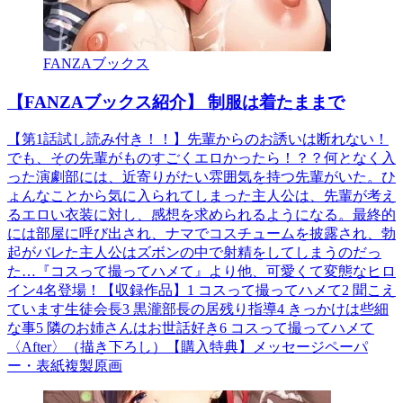
FANZAブックス
【FANZAブックス紹介】 制服は着たままで
【第1話試し読み付き！！】先輩からのお誘いは断れない！
でも、その先輩がものすごくエロかったら！？？何となく入
った演劇部には、近寄りがたい雰囲気を持つ先輩がいた。ひ
ょんなことから気に入られてしまった主人公は、先輩が考え
るエロい衣装に対し、感想を求められるようになる。最終的
には部屋に呼び出され、ナマでコスチュームを披露され、勃
起がバレた主人公はズボンの中で射精をしてしまうのだっ
た…『コスって撮ってハメて』より他、可愛くて変態なヒロ
イン4名登場！【収録作品】1 コスって撮ってハメて2 聞こえ
ています生徒会長3 黒瀧部長の居残り指導4 きっかけは些細
な事5 隣のお姉さんはお世話好き6 コスって撮ってハメて
〈After〉（描き下ろし）【購入特典】メッセージペーパ
ー・表紙複製原画