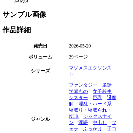
FANZA
サンプル画像
作品詳細
発売日
2026-05-20
ボリューム
29ページ
マゾメスエクソシス
シリーズ
ト
ファンタジー
単話
学園もの
女子校生
シスター
巨乳
退魔
師
淫乱・ハード系
寝取り・寝取られ・
NTR
シックスナイ
ジャンル
ン
淫語
中出し
フ
ェラ
ぶっかけ
手コ