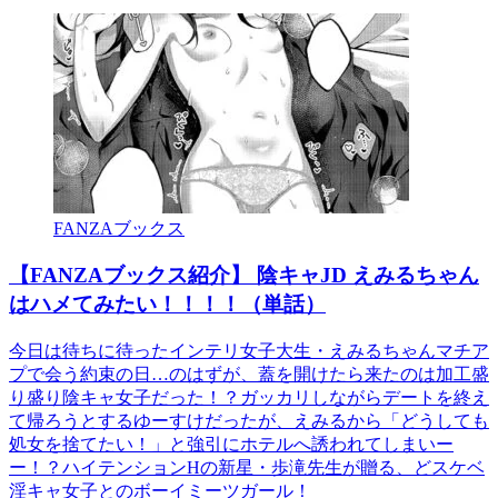
FANZAブックス
【FANZAブックス紹介】 陰キャJD えみるちゃん
はハメてみたい！！！！（単話）
今日は待ちに待ったインテリ女子大生・えみるちゃんマチア
プで会う約束の日…のはずが、蓋を開けたら来たのは加工盛
り盛り陰キャ女子だった！？ガッカリしながらデートを終え
て帰ろうとするゆーすけだったが、えみるから「どうしても
処女を捨てたい！」と強引にホテルへ誘われてしまいー
ー！？ハイテンションHの新星・歩滝先生が贈る、どスケベ
淫キャ女子とのボーイミーツガール！