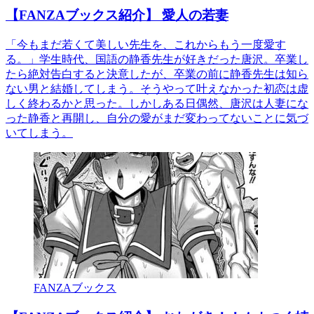
【FANZAブックス紹介】 愛人の若妻
「今もまだ若くて美しい先生を、これからもう一度愛す
る。」学生時代、国語の静香先生が好きだった唐沢。卒業し
たら絶対告白すると決意したが、卒業の前に静香先生は知ら
ない男と結婚してしまう。そうやって叶えなかった初恋は虚
しく終わるかと思った。しかしある日偶然、唐沢は人妻にな
った静香と再開し、自分の愛がまだ変わってないことに気づ
いてしまう。
FANZAブックス