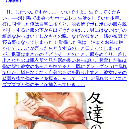
「H、したいんですか……。いいですよ。生でしてくださ
い」──河川敷で出会ったホームレス生活をしていた少年。
彼に同情した俺は自宅に招くと、脱衣所でボロボロの服を脱
がす。すると服の下から出てきたのは……男にはないはずの
綺麗なおっぱい！しかもその晩、なぜか彼女と一緒の布団で
寝る事になってしまった！ 動揺した俺は「泊まるお礼に抱
かせて……とか言ったらどうするの」と口走ってしまった
が、返事はまさかの「どうぞ」とのこと。服をめくり、差し
出されたのは脱衣所で見た形の良いおっぱい。興奮した俺は
指の腹で彼女のあそこを撫でると、既にグショグショに濡れ
ていた。堪らなくなり自分のものを取り出すと、彼女はその
綺麗な指で俺のモノを握る。そして、ぐしょ濡れのアソコに
ズプズプと俺のモノが挿入っていき……