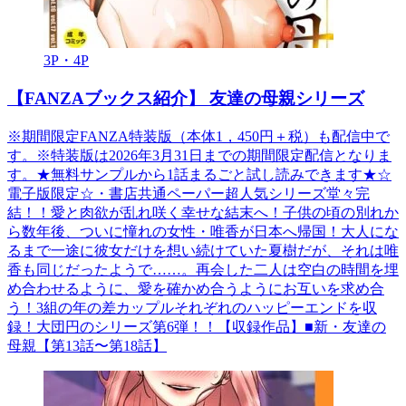
3P・4P
【FANZAブックス紹介】 友達の母親シリーズ
※期間限定FANZA特装版（本体1，450円＋税）も配信中で
す。※特装版は2026年3月31日までの期間限定配信となりま
す。★無料サンプルから1話まるごと試し読みできます★☆
電子版限定☆・書店共通ペーパー超人気シリーズ堂々完
結！！愛と肉欲が乱れ咲く幸せな結末へ！子供の頃の別れか
ら数年後、ついに憧れの女性・唯香が日本へ帰国！大人にな
るまで一途に彼女だけを想い続けていた夏樹だが、それは唯
香も同じだったようで……。再会した二人は空白の時間を埋
め合わせるように、愛を確かめ合うようにお互いを求め合
う！3組の年の差カップルそれぞれのハッピーエンドを収
録！大団円のシリーズ第6弾！！【収録作品】■新・友達の
母親【第13話〜第18話】