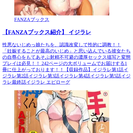
FANZAブックス
【FANZAブックス紹介】 イジラレ
性悪ないじめっ娘たちを、認識改変して性的に調教！！
「妊娠することが最高のいじめ」と思い込んでいる彼女たち
の自尊心をもてあそぶ射精不可避の濃厚セックス描写と変態
プレイは必見！！ 242ページの大ボリュームでお届けする1
冊に仕上がっております！！【収録作品】イジラレ第1話イ
ジラレ第2話イジラレ第3話イジラレ第4話イジラレ第5話イジ
ラレ最終話イジラレ エピローグ