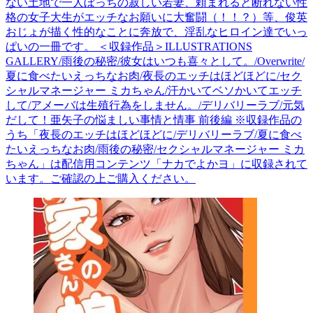
ない土地で一人ぼっちの寂しい若妻、頼まれると断れない性
格の女子大生がエッチなお願いに大奮闘（！！？）等、俊英
おじょが描く性的なことに奔放で、淫乱なヒロイン達でいっ
ぱいの一冊です。 ＜収録作品＞ILLUSTRATIONS
GALLERY/雨後の秘密/彼女はいつも喜々として。/Overwrite/
夏に食べたいえっちなお肉/夜長のエッチはほどほどに/セク
シャルマネージャー ミカちゃん/汗かいてベソかいてエッチ
して/アメーバは生殖行為をしません。/デリバリーラブ/元気
だして！亜矢子の悩ましい事情と情事 前後編 ※収録作品の
うち「夜長のエッチはほどほどに/デリバリーラブ/夏に食べ
たいえっちなお肉/雨後の秘密/セクシャルマネージャー ミカ
ちゃん」は配信用コンテンツ「ナカでよかヨ」に収録されて
います。ご確認の上ご購入ください。