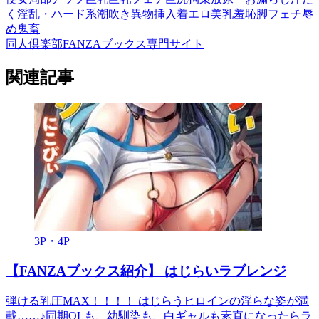
く
淫乱・ハード系
潮吹き
異物挿入
着エロ
美乳
羞恥
脚フェチ
辱
め
鬼畜
同人倶楽部FANZAブックス専門サイト
関連記事
3P・4P
【FANZAブックス紹介】 はじらいラブレンジ
弾ける乳圧MAX！！！！ はじらうヒロインの淫らな姿が満
載……♪同期OLも、幼馴染も、白ギャルも素直になったらラ