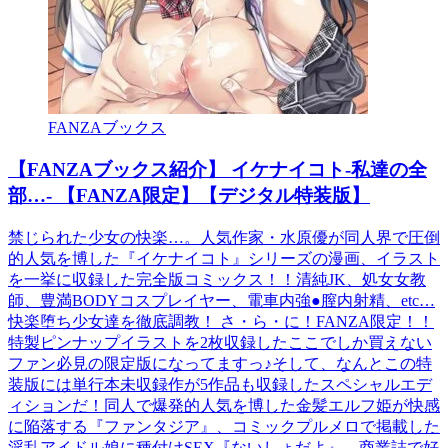
FANZAブックス
【FANZAブックス紹介】 イケナイコト-私達の全
部…- 【FANZA限定】【デジタル特装版】
禁じられた少女の快楽…。人気作家・水原優が同人界で圧倒
的人気を博した『イケナイコト』シリーズの漫画、イラスト
を一挙に収録した完全版コミックス！！清純JK、処女女教
師、豊満BODYコスプレイヤー、電車内強●膣内射精、etc…
快楽堕ち少女達を徹底調教！ さ・ら・に！FANZA限定！！
特製ピンナップイラストを2枚収録したここでしか買えない
ファン必見の限定版になってますっ♪そして、なんとこの特
装版には単行本未収録作が5作品も収録したスペシャルエデ
ィションだ！同人で爆発的人気を博した金髪エルフ姫が快感
に陥落する『ファンタジア』、コミックプルメロで掲載した
淫乱アイドル娘に種付けSEX『ないしょだよ』、商業誌で好