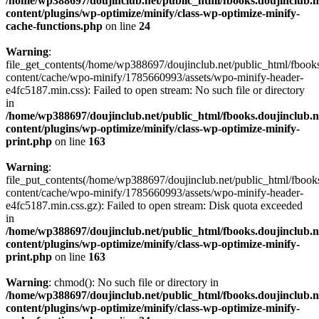
/home/wp388697/doujinclub.net/public_html/fbooks.doujinclub.n
content/plugins/wp-optimize/minify/class-wp-optimize-minify-
cache-functions.php
on line
24
Warning
:
file_get_contents(/home/wp388697/doujinclub.net/public_html/fbooks
content/cache/wpo-minify/1785660993/assets/wpo-minify-header-
e4fc5187.min.css): Failed to open stream: No such file or directory
in
/home/wp388697/doujinclub.net/public_html/fbooks.doujinclub.n
content/plugins/wp-optimize/minify/class-wp-optimize-minify-
print.php
on line
163
Warning
:
file_put_contents(/home/wp388697/doujinclub.net/public_html/fbook
content/cache/wpo-minify/1785660993/assets/wpo-minify-header-
e4fc5187.min.css.gz): Failed to open stream: Disk quota exceeded
in
/home/wp388697/doujinclub.net/public_html/fbooks.doujinclub.n
content/plugins/wp-optimize/minify/class-wp-optimize-minify-
print.php
on line
163
Warning
: chmod(): No such file or directory in
/home/wp388697/doujinclub.net/public_html/fbooks.doujinclub.n
content/plugins/wp-optimize/minify/class-wp-optimize-minify-