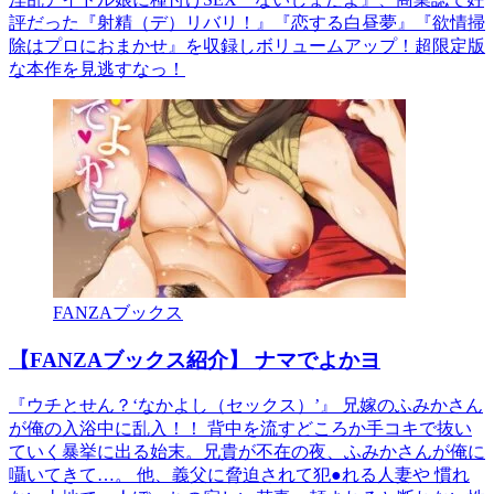
評だった『射精（デ）リバリ！』『恋する白昼夢』『欲情掃
除はプロにおまかせ』を収録しボリュームアップ！超限定版
な本作を見逃すなっ！
FANZAブックス
【FANZAブックス紹介】 ナマでよかヨ
『ウチとせん？‘なかよし（セックス）’』 兄嫁のふみかさん
が俺の入浴中に乱入！！ 背中を流すどころか手コキで抜い
ていく暴挙に出る始末。兄貴が不在の夜、ふみかさんが俺に
囁いてきて…。 他、義父に脅迫されて犯●れる人妻や 慣れ