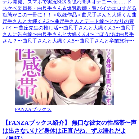
ナル開発、スマホで実況SEX＆隠れ聞きオナニーetc……ド
スケベ委員長・曲尺手さん＆爆乳教師・豊パイのエロすぎる
痴態がこの一冊に！！＜収録作品＞曲尺手さんと大縄くん曲
尺手さんと大縄くん2〜曲尺手さんとデート編〜となりの豊
パイ 〜豊丘先生の推し活〜曲尺手さんと大縄くん3〜曲尺手
さんに告白編〜曲尺手さんと大縄くん4〜ごほうびは曲尺手
さん？〜曲尺手さんと大縄くん5〜曲尺手さんと卒業旅行〜
FANZAブックス
【FANZAブックス紹介】 無口な彼女の性感帯〜声
は出さないけど身体は正直だね、ずぶ濡れだよ
（単話）