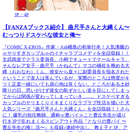
3P・4P
【FANZAブックス紹介】 曲尺手さんと大縄くん〜
むっつりドスケベな彼女と俺〜
『COMIC X-EROS』作家・Ash横島の初単行本！人気沸騰の
≪ヤりすぎカップル≫のイチャラブコメディを全話収録！！
文武両道でクラス委員長。小柄でキュートでクールキャラ。
そんなレア女子・曲尺手（かねんて）マコの補佐を務める大
縄（おおなわ）くん。彼女から直々に副委員長を指名された
ということで友人は羨んでいるが、実際のところは態度がキ
ツく正直一緒にいても居心地は良くない。ところがある土砂
降りの日、思いがけず彼女の恥ずかしい姿を目にしてしまっ
てからは関係が変わってしまっていき……。ドスケベすぎる
カップルのヤリまくりイキまくりなラブラブ性活を描いた大
人気シリーズ『曲尺手さんと大縄くん』を全話収録！！さら
に！ 爆乳の担任教師、通称≪豊パイ≫こと豊丘先生が成り
行き3Pで乱れまくるスピンアウト作品『となりの豊パイ 〜
豊丘先生の推し活〜』も収録♪連続中出し、教え子と3P、ア