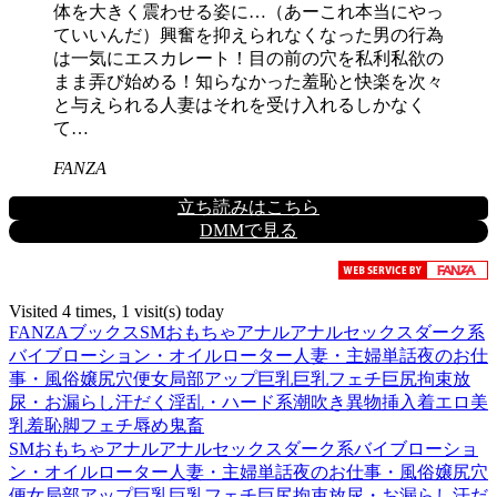
体を大きく震わせる姿に…（あーこれ本当にやっ
ていいんだ）興奮を抑えられなくなった男の行為
は一気にエスカレート！目の前の穴を私利私欲の
まま弄び始める！知らなかった羞恥と快楽を次々
と与えられる人妻はそれを受け入れるしかなく
て…
FANZA
立ち読みはこちら
DMMで見る
Visited 4 times, 1 visit(s) today
FANZAブックス
SM
おもちゃ
アナル
アナルセックス
ダーク系
バイブ
ローション・オイル
ローター
人妻・主婦
単話
夜のお仕
事・風俗嬢
尻穴便女
局部アップ
巨乳
巨乳フェチ
巨尻
拘束
放
尿・お漏らし
汗だく
淫乱・ハード系
潮吹き
異物挿入
着エロ
美
乳
羞恥
脚フェチ
辱め
鬼畜
SM
おもちゃ
アナル
アナルセックス
ダーク系
バイブ
ローショ
ン・オイル
ローター
人妻・主婦
単話
夜のお仕事・風俗嬢
尻穴
便女
局部アップ
巨乳
巨乳フェチ
巨尻
拘束
放尿・お漏らし
汗だ