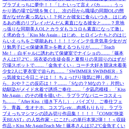
ブラブえっちに夢中！！「したいって言え バカ……」うっ
かり酒の場で記憶を無くし、次の日から職場の同期OLの態
度がなぜか素っ気ない！？何とか彼女に食らいつき、はじめ
るあの夜のリプレイ♪だんだん素直になる彼女と……？意地
っ張りな同期美人OLとカラダもココロも素直になって激し
く求め合う「Kiss Me Again」はじめ、ヒロインたちとのはじ
らいえっちをご堪能あれ！！！！ツインテ生意気美少女がガ
リ勉男子に≪保健体育≫を教えるつもりが……「Teach
Me！」白ギャルに誘われて保健室でナイショの……「篠本
さんは37.2°C」浴衣姿の生徒会長と夏祭りの見回りのはずが
穴場スポットで……「金魚すくい」コーチ大好き競泳水着美
少女2人に更衣室で迫られ……「SWIMMER SWIMMER」S
っ気彼女に今日こそは！！ ちょっぴり強気に押し倒した
ら、おや？この反応は！？……「Sなの？Mなの？」片想い
幼馴染がメイド水着で誘惑ご奉仕……「夕凪恋模様」「Kiss
Me Again」のその後を描いた、ラブラブなバニーコスえっ
ち……「After Kiss（描き下ろし）」パイズリ、ご奉仕フェ
ラ、青姦、生オナホ、コスプレetc…肉感もりもり、ラブラ
ブえっちマシマシの読み切り作品集！！！！『COMIC快楽
天BEAST』の人気作家・にこびぃの単行本第2弾！！＜収録
作品＞Kiss Me AgainTeach Me！篠本さんは37.2°C金魚すくい