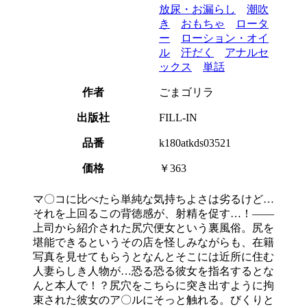
放尿・お漏らし
潮吹
き
おもちゃ
ロータ
ー
ローション・オイ
ル
汗だく
アナルセ
ックス
単話
作者
ごまゴリラ
出版社
FILL-IN
品番
k180atkds03521
価格
￥363
マ〇コに比べたら単純な気持ちよさは劣るけど…
それを上回るこの背徳感が、射精を促す…！――
上司から紹介された尻穴便女という裏風俗。尻を
堪能できるというその店を怪しみながらも、在籍
写真を見せてもらうとなんとそこには近所に住む
人妻らしき人物が…恐る恐る彼女を指名するとな
んと本人で！？尻穴をこちらに突き出すように拘
束された彼女のア〇ルにそっと触れる。びくりと