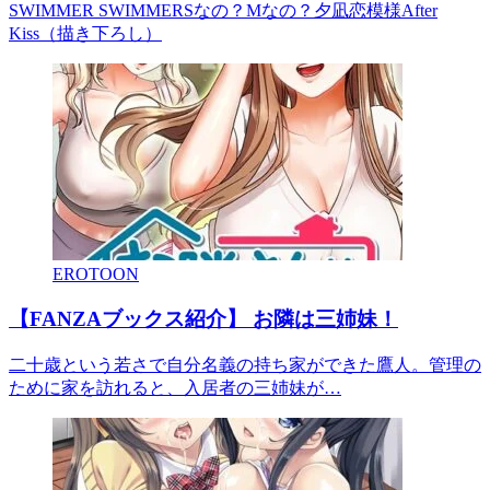
SWIMMER SWIMMERSなの？Mなの？夕凪恋模様After
Kiss（描き下ろし）
EROTOON
【FANZAブックス紹介】 お隣は三姉妹！
二十歳という若さで自分名義の持ち家ができた鷹人。管理の
ために家を訪れると、入居者の三姉妹が…