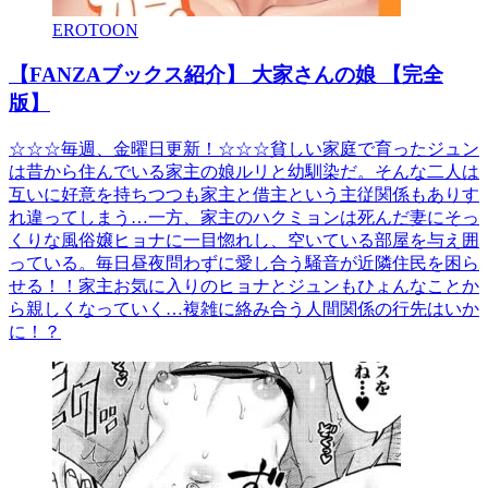
EROTOON
【FANZAブックス紹介】 大家さんの娘 【完全
版】
☆☆☆毎週、金曜日更新！☆☆☆貧しい家庭で育ったジュン
は昔から住んでいる家主の娘ルリと幼馴染だ。そんな二人は
互いに好意を持ちつつも家主と借主という主従関係もありす
れ違ってしまう…一方、家主のハクミョンは死んだ妻にそっ
くりな風俗嬢ヒョナに一目惚れし、空いている部屋を与え囲
っている。毎日昼夜問わずに愛し合う騒音が近隣住民を困ら
せる！！家主お気に入りのヒョナとジュンもひょんなことか
ら親しくなっていく…複雑に絡み合う人間関係の行先はいか
に！？