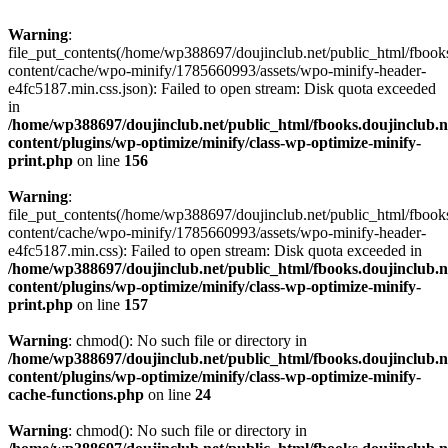
Warning
:
file_put_contents(/home/wp388697/doujinclub.net/public_html/fbook
content/cache/wpo-minify/1785660993/assets/wpo-minify-header-
e4fc5187.min.css.json): Failed to open stream: Disk quota exceeded
in
/home/wp388697/doujinclub.net/public_html/fbooks.doujinclub.n
content/plugins/wp-optimize/minify/class-wp-optimize-minify-
print.php
on line
156
Warning
:
file_put_contents(/home/wp388697/doujinclub.net/public_html/fbook
content/cache/wpo-minify/1785660993/assets/wpo-minify-header-
e4fc5187.min.css): Failed to open stream: Disk quota exceeded in
/home/wp388697/doujinclub.net/public_html/fbooks.doujinclub.n
content/plugins/wp-optimize/minify/class-wp-optimize-minify-
print.php
on line
157
Warning
: chmod(): No such file or directory in
/home/wp388697/doujinclub.net/public_html/fbooks.doujinclub.n
content/plugins/wp-optimize/minify/class-wp-optimize-minify-
cache-functions.php
on line
24
Warning
: chmod(): No such file or directory in