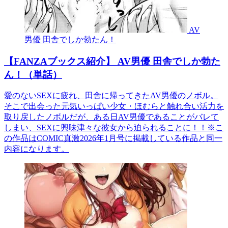
AV
男優 田舎でしか勃たん！
【FANZAブックス紹介】 AV男優 田舎でしか勃た
ん！（単話）
愛のないSEXに疲れ、田舎に帰ってきたAV男優のノボル。
そこで出会った元気いっぱい少女・ほむらと触れ合い活力を
取り戻したノボルだが、ある日AV男優であることがバレて
しまい、SEXに興味津々な彼女から迫られることに！！※こ
の作品はCOMIC真激2026年1月号に掲載している作品と同一
内容になります。