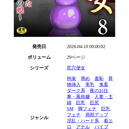
発売日
2026-04-10 00:00:02
ボリューム
29ページ
シリーズ
尻穴便女
拘束
辱め
羞恥
異
物挿入
美乳
鬼畜
ダーク系
夜のお仕
事・風俗嬢
人妻・主
婦
巨乳
巨尻
SM
脚フェチ
巨乳
フェチ
局部アップ
ジャンル
淫乱・ハード系
着エ
ロ
アナル
バイブ