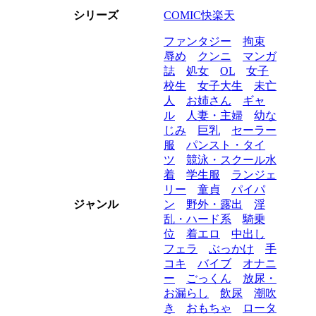
シリーズ
COMIC快楽天
ファンタジー
拘束
辱め
クンニ
マンガ
誌
処女
OL
女子
校生
女子大生
未亡
人
お姉さん
ギャ
ル
人妻・主婦
幼な
じみ
巨乳
セーラー
服
パンスト・タイ
ツ
競泳・スクール水
着
学生服
ランジェ
リー
童貞
パイパ
ジャンル
ン
野外・露出
淫
乱・ハード系
騎乗
位
着エロ
中出し
フェラ
ぶっかけ
手
コキ
バイブ
オナニ
ー
ごっくん
放尿・
お漏らし
飲尿
潮吹
き
おもちゃ
ロータ