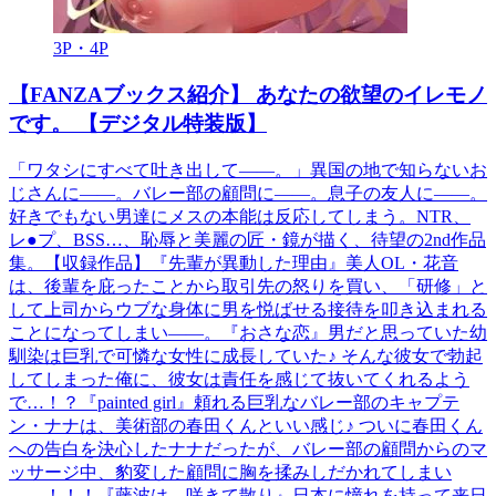
3P・4P
【FANZAブックス紹介】 あなたの欲望のイレモノ
です。 【デジタル特装版】
「ワタシにすべて吐き出して――。」異国の地で知らないお
じさんに――。バレー部の顧問に――。息子の友人に――。
好きでもない男達にメスの本能は反応してしまう。NTR、
レ●プ、BSS…、恥辱と美麗の匠・鏡が描く、待望の2nd作品
集。【収録作品】『先輩が異動した理由』美人OL・花音
は、後輩を庇ったことから取引先の怒りを買い、「研修」と
して上司からウブな身体に男を悦ばせる接待を叩き込まれる
ことになってしまい――。『おさな恋』男だと思っていた幼
馴染は巨乳で可憐な女性に成長していた♪ そんな彼女で勃起
してしまった俺に、彼女は責任を感じて抜いてくれるよう
で…！？『painted girl』頼れる巨乳なバレー部のキャプテ
ン・ナナは、美術部の春田くんといい感じ♪ ついに春田くん
への告白を決心したナナだったが、バレー部の顧問からのマ
ッサージ中、豹変した顧問に胸を揉みしだかれてしまい
――！！！『藤波は、咲きて散り』日本に憧れを持って来日