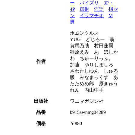
ー
パイズリ
3P・
4P
顔射
淫語
指マ
ン
イラマチオ
M
男
ホムンクルス
YUG どじろー 翁
賀馬乃助 村田蓮爾
雛原えみ あゝほしか
わ ちゅーりっふ。
作者
加速 ゆりしましろ
さわたしゆん しゅる
版 みなまっくす あ
たためめ郎 原きゅう
れん 内山中手
出版社
ワニマガジン社
品番
b915awnmg04289
価格
￥880