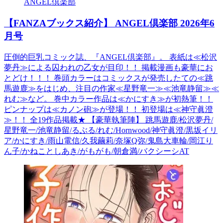
ANGEL倶楽部
【FANZAブックス紹介】 ANGEL倶楽部 2026年6
月号
圧倒的巨乳コミック誌、『ANGEL倶楽部』。 表紙は≪松沢
夢丹≫による囚われの乙女が目印！！ 掲載漫画も豪華にお
とどけ！！！ 巻頭カラーはコミックスが発売したての≪跳
馬遊鹿≫をはじめ、注目の作家≪星野竜一≫≪池竜静留≫≪
れむ≫など。 巻中カラー作品は≪かにすき≫が初熱筆！！
ピンナップは≪カノン砲≫が登場！！ 初登場は≪神守眞澄
≫！！ 全19作品掲載★ 【豪華執筆陣】 跳馬遊鹿/松沢夢丹/
星野竜一/池竜静留/るぶる/れむ/Hornwood/神守眞澄/黒坂イリ
ア/かにすき/雨山電信/久我繭莉/奈塚Q弥/鬼島大車輪/岡江り
ん子/かねことしあき/がもがも/朝倉満/バクシーシAT