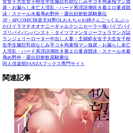
女
女子大生
女子校生
学生服
巨乳
幼なじみ
手コキ
拘束
指マン
放
尿・お漏らし
未亡人
淫乱・ハード系
淫語
潮吹き
着エロ
童貞
競
泳・スクール水着
辱め
野外・露出
顔射
飲尿
騎乗位
3P・4P
COMIC快楽天
M男
OL
おもちゃ
お姉さん
ごっくん
ぶっ
かけ
イラマチオ
オナニー
ギャル
クンニ
セーラー服
バイブ
パイ
ズリ
パイパン
パンスト・タイツ
ファンタジー
フェラ
マンガ誌
ランジェリー
ローター
中出し
人妻・主婦
処女
女子大生
女子校
生
学生服
巨乳
幼なじみ
手コキ
拘束
指マン
放尿・お漏らし
未亡
人
淫乱・ハード系
淫語
潮吹き
着エロ
童貞
競泳・スクール水着
辱め
野外・露出
顔射
飲尿
騎乗位
同人倶楽部FANZAブックス専門サイト
関連記事