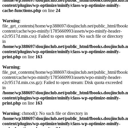
/home/wp388697/doujinclub.net/public_html/fbooks.doujinclub.n
content/plugins/wp-optimize/minify/class-wp-optimize-minify-
cache-functions.php
on line
24
Warning
:
file_get_contents(/home/wp388697/doujinclub.net/public_html/fbooks
content/cache/wpo-minify/1785660993/assets/wpo-minify-header-
e2c9517d.min.css): Failed to open stream: No such file or directory
in
/home/wp388697/doujinclub.net/public_html/fbooks.doujinclub.n
content/plugins/wp-optimize/minify/class-wp-optimize-minify-
print.php
on line
163
Warning
:
file_put_contents(/home/wp388697/doujinclub.net/public_html/fbook
content/cache/wpo-minify/1785660993/assets/wpo-minify-header-
e2c9517d.min.css.gz): Failed to open stream: Disk quota exceeded
in
/home/wp388697/doujinclub.net/public_html/fbooks.doujinclub.n
content/plugins/wp-optimize/minify/class-wp-optimize-minify-
print.php
on line
163
Warning
: chmod(): No such file or directory in
/home/wp388697/doujinclub.net/public_html/fbooks.doujinclub.n
content/plugins/wp-optimize/minify/class-wp-optimize-minify-