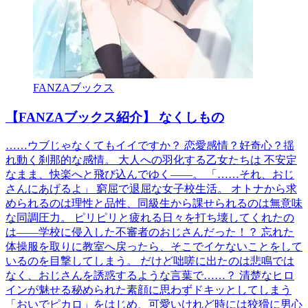
FANZAブックス
【FANZAブックス紹介】 なくしもの
……ウブじゃなくてもイイですか？ 恋愛感情？好奇心？揺
れ動く刹那的な感情。 大人への羽化する乙女たちは 不安定
なまま、快楽へと飛び込んでゆく――。 「……それ、おじ
さんにあげるよ」 窮屈で退屈な女子校生活。 オトナから求
められるのは理性と品性、同級生から課せられるのは無意味
な同調圧力。 ピリピリと疲れる日々を打ち壊してくれたの
は――学校に侵入した不審者のおじさんだった！？ 忘れた
体操服を取りに教室へ戻ったら、そこでイケないことをして
いるのを目撃してしまう。 だけど咄嗟に出たのは悲鳴では
なく、おじさんを誘惑するような言葉で……？ 清楚なヒロ
インが魅せる秘められた素顔に思わずドキッとしてしまう
「おいでピカロ」をはじめ、可愛いけれど時には狡猾に男心