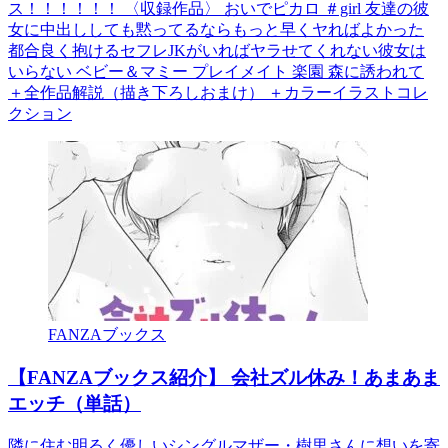
ス！！！！！！ 〈収録作品〉 おいでピカロ ＃girl 友達の彼
女に中出ししても黙ってるならもっと早くヤればよかった
都合良く抱けるセフレJKがいればヤラせてくれない彼女は
いらない ベビー＆マミー プレイメイト 楽園 森に誘われて
＋全作品解説（描き下ろしおまけ） ＋カラーイラストコレ
クション
FANZAブックス
【FANZAブックス紹介】 会社ズル休み！あまあま
エッチ（単話）
隣に住む明るく優しいシングルマザー・樹里さんに想いを寄