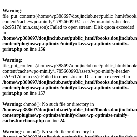
Warning
:
file_put_contents(/home/wp388697/doujinclub.net/public_html/fbook
content/cache/wpo-minify/1785660993/assets/wpo-minify-header-
e2c9517d.min.css.json): Failed to open stream: Disk quota exceeded
in
/home/wp388697/doujinclub.net/public_html/fbooks.doujinclub.n
content/plugins/wp-optimize/minify/class-wp-optimize-minify-
print.php
on line
156
Warning
:
file_put_contents(/home/wp388697/doujinclub.net/public_html/fbook
content/cache/wpo-minify/1785660993/assets/wpo-minify-header-
e2c9517d.min.css): Failed to open stream: Disk quota exceeded in
/home/wp388697/doujinclub.net/public_html/fbooks.doujinclub.n
content/plugins/wp-optimize/minify/class-wp-optimize-minify-
print.php
on line
157
Warning
: chmod(): No such file or directory in
/home/wp388697/doujinclub.net/public_html/fbooks.doujinclub.n
content/plugins/wp-optimize/minify/class-wp-optimize-minify-
cache-functions.php
on line
24
Warning
: chmod(): No such file or directory in