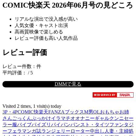
COMIC快楽天 2026年06月号の見どころ
リアルな演出で没入感が高い
人気女優・キャスト出演
高画質映像で楽しめる
レビュー評価も高い人気作品
レビュー評価
レビュー件数：件
平均評価： / 5
DMMで見る
Visited 2 times, 1 visit(s) today
3P・4P
COMIC快楽天
FANZAブックス
M男
OL
おもちゃ
お姉
さん
ごっくん
ぶっかけ
イラマチオ
オナニー
ギャル
クンニ
セー
ラー服
バイブ
パイズリ
パイパン
パンスト・タイツ
ファンタジ
ー
フェラ
マンガ誌
ランジェリー
ローター
中出し
人妻・主婦
処