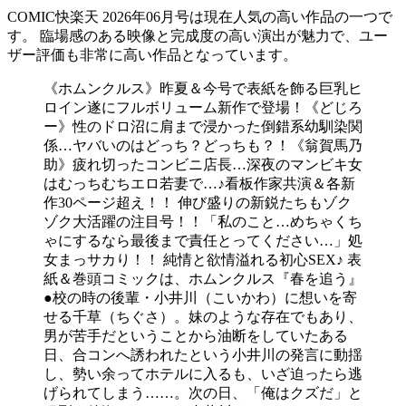
COMIC快楽天 2026年06月号は現在人気の高い作品の一つで
す。 臨場感のある映像と完成度の高い演出が魅力で、ユー
ザー評価も非常に高い作品となっています。
《ホムンクルス》昨夏＆今号で表紙を飾る巨乳ヒ
ロイン遂にフルボリューム新作で登場！《どじろ
ー》性のドロ沼に肩まで浸かった倒錯系幼馴染関
係…ヤバいのはどっち？どっちも？！《翁賀馬乃
助》疲れ切ったコンビニ店長…深夜のマンビキ女
はむっちむちエロ若妻で…♪看板作家共演＆各新
作30ページ超え！！ 伸び盛りの新鋭たちもゾク
ゾク大活躍の注目号！！「私のこと…めちゃくち
ゃにするなら最後まで責任とってください…」処
女まっサカり！！ 純情と欲情溢れる初心SEX♪ 表
紙＆巻頭コミックは、ホムンクルス『春を追う』
●校の時の後輩・小井川（こいかわ）に想いを寄
せる千草（ちぐさ）。妹のような存在でもあり、
男が苦手だということから油断をしていたある
日、合コンへ誘われたという小井川の発言に動揺
し、勢い余ってホテルに入るも、いざ迫ったら逃
げられてしまう……。次の日、「俺はクズだ」と