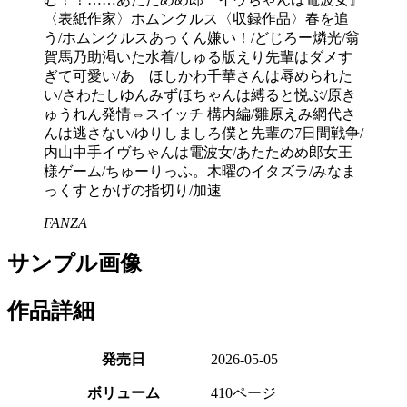
〈表紙作家〉ホムンクルス〈収録作品〉春を追
う/ホムンクルスあっくん嫌い！/どじろー燐光/翁
賀馬乃助渇いた水着/しゅる版えり先輩はダメす
ぎて可愛い/あゝほしかわ千華さんは辱められた
い/さわたしゆんみずほちゃんは縛ると悦ぶ/原き
ゅうれん発情⇔スイッチ 構内編/雛原えみ網代さ
んは逃さない/ゆりしましろ僕と先輩の7日間戦争/
内山中手イヴちゃんは電波女/あたためめ郎女王
様ゲーム/ちゅーりっふ。木曜のイタズラ/みなま
っくすとかげの指切り/加速
FANZA
サンプル画像
作品詳細
発売日
2026-05-05
ボリューム
410ページ