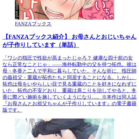
FANZAブックス
【FANZAブックス紹介】 お母さんとおじいちゃん
が子作りしています（単話）
「ワシの指圧で性欲が高まったじゃろ？ 健康な四十前の女
なら正常なことじゃ」――海外転勤中の父を持つ拓也。彼は
母・冬香と二人で平和に暮らしていた。そんな折に、指圧師
の義祖父・重蔵が拓也たちと同居することになる。しかし、
拓也は母をいやらしい目で見る重蔵のことを好きになれずに
いた。拓也の不安どおり、重蔵は肩こりを治してやると、冬
香に際どい施術を施していくようになり…。※本作は同人誌
『お母さんとお祖父ちゃんが子作りしています』の電子書籍
版です。