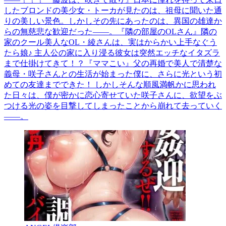
したブロンドの美少女・トーカが見たのは、祖母に聞いた通
りの美しい景色。しかしその先にあったのは、異国の雄達か
らの無慈悲な歓迎だった――。『隣の部屋のOLさん』隣の
家のクール美人なOL・綾さんは、実はからかい上手なぐう
たら娘♪ 主人公の家に入り浸る彼女は突然エッチなイタズラ
まで仕掛けてきて！？『ママこい』父の再婚で美人で清楚な
義母・咲子さんとの生活が始まった僕に、さらに光という初
めての友達までできた！ しかしそんな順風満帆かに思われ
た日々は、僕が密かに恋心寄せていた咲子さんに、欲望をぶ
つける光の姿を目撃してしまったことから崩れて去っていく
――。