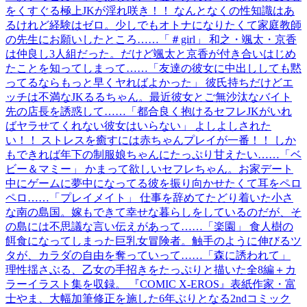
をくすぐる極上JKが淫れ咲き！！ なんとなくの性知識はあ
るけれど経験はゼロ。少しでもオトナになりたくて家庭教師
の先生にお願いしたところ……「＃girl」 和之・颯太・京香
は仲良し3人組だった。だけど颯太と京香が付き合いはじめ
たことを知ってしまって……「友達の彼女に中出ししても黙
ってるならもっと早くヤればよかった」 彼氏持ちだけどエ
ッチは不満なJKるるちゃん。最近彼女とご無沙汰なバイト
先の店長を誘惑して……「都合良く抱けるセフレJKがいれ
ばヤラせてくれない彼女はいらない」 よしよしされた
い！！ ストレスを癒すには赤ちゃんプレイが一番！！ しか
もできれば年下の制服娘ちゃんにたっぷり甘えたい……「ベ
ビー＆マミー」 かまって欲しいセフレちゃん。お家デート
中にゲームに夢中になってる彼を振り向かせたくて耳をペロ
ペロ……「プレイメイト」 仕事を辞めてたどり着いた小さ
な南の島国。嫁もできて幸せな暮らしをしているのだが、そ
の島には不思議な言い伝えがあって……「楽園」 食人樹の
餌食になってしまった巨乳女冒険者。触手のように伸びるツ
タが、カラダの自由を奪っていって……「森に誘われて」
理性揺さぶる、乙女の手招きをたっぷりと描いた全8編＋カ
ラーイラスト集を収録。 『COMIC X-EROS』表紙作家・富
士やま、大幅加筆修正を施した6年ぶりとなる2ndコミック