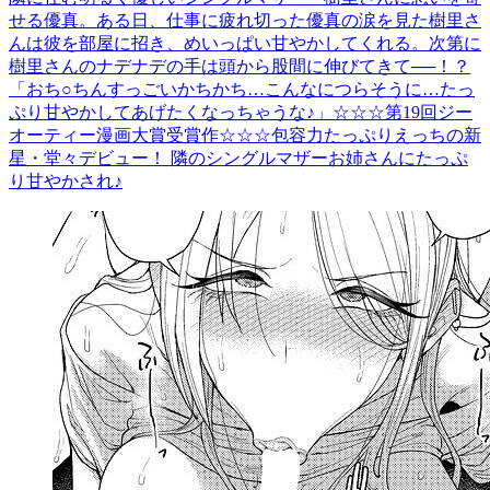
せる優真。ある日、仕事に疲れ切った優真の涙を見た樹里さ
んは彼を部屋に招き、めいっぱい甘やかしてくれる。次第に
樹里さんのナデナデの手は頭から股間に伸びてきて──！？
「おち○ちんすっごいかちかち…こんなにつらそうに…たっ
ぷり甘やかしてあげたくなっちゃうな♪」☆☆☆第19回ジー
オーティー漫画大賞受賞作☆☆☆包容力たっぷりえっちの新
星・堂々デビュー！ 隣のシングルマザーお姉さんにたっぷ
り甘やかされ♪