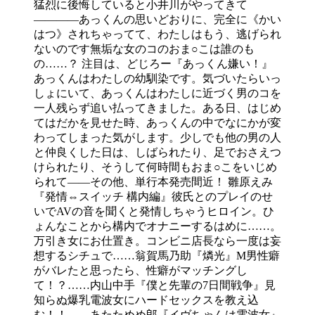
猛烈に後悔していると小井川がやってきて
――――あっくんの思いどおりに、完全に《かい
はつ》されちゃってて、わたしはもう、逃げられ
ないのです無垢な女のコのおま○こは誰のも
の……？ 注目は、どじろー『あっくん嫌い！』
あっくんはわたしの幼馴染です。気づいたらいっ
しょにいて、あっくんはわたしに近づく男のコを
一人残らず追い払ってきました。ある日、はじめ
てはだかを見せた時、あっくんの中でなにかが変
わってしまった気がします。少しでも他の男の人
と仲良くした日は、しばられたり、足でおさえつ
けられたり、そうして何時間もおま○こをいじめ
られて――その他、単行本発売間近！ 雛原えみ
『発情⇔スイッチ 構内編』彼氏とのプレイのせ
いでAVの音を聞くと発情しちゃうヒロイン。ひ
ょんなことから構内でオナニーするはめに……。
万引き女にお仕置き。コンビニ店長なら一度は妄
想するシチュで……翁賀馬乃助『燐光』M男性癖
がバレたと思ったら、性癖がマッチングし
て！？……内山中手『僕と先輩の7日間戦争』見
知らぬ爆乳電波女にハードセックスを教え込
む！！……あたためめ郎『イヴちゃんは電波女』