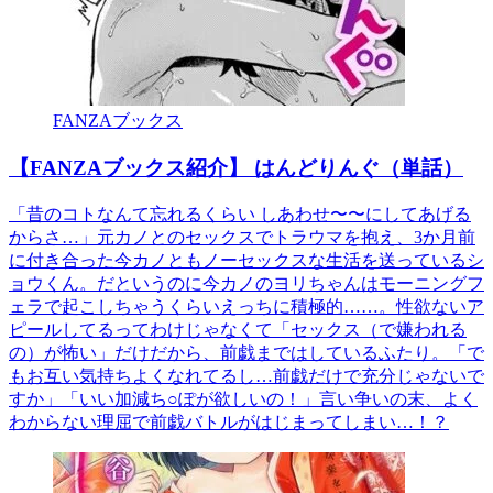
FANZAブックス
【FANZAブックス紹介】 はんどりんぐ（単話）
「昔のコトなんて忘れるくらい しあわせ〜〜にしてあげる
からさ…」元カノとのセックスでトラウマを抱え、3か月前
に付き合った今カノともノーセックスな生活を送っているシ
ョウくん。だというのに今カノのヨリちゃんはモーニングフ
ェラで起こしちゃうくらいえっちに積極的……。性欲ないア
ピールしてるってわけじゃなくて「セックス（で嫌われる
の）が怖い」だけだから、前戯まではしているふたり。「で
もお互い気持ちよくなれてるし…前戯だけで充分じゃないで
すか」「いい加減ち○ぽが欲しいの！」言い争いの末、よく
わからない理屈で前戯バトルがはじまってしまい…！？