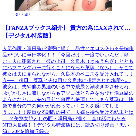
3P・4P
【FANZAブックス紹介】 貴方の為にXXされて…
【デジタル特装版】
人気作家・唄飛鳥が濃密に描く、品性とエロス交わる長編作
品がついに単行本化！！「今回だけ…一度でいいんだ…頼
む」夫に懇願され、彼の上司・久良木（きゅうらぎ）ととも
にハプニングバーに行くことになった菜珠（なみ）。そこで
彼女は夫に見られながら、久良木のペニスを受け入れてしま
う──。後日、菜珠と夫は再び久良木に指定された場所へ。
彼女は、夫や他の男達のいる中で放尿と潮吹きをさせられ、
恥ずかしさに涙しながらもアソコはとろみをおびた湯豆腐の
ようになり……夫の目前で何度も絶頂してしまう菜珠は、快
楽で自分の中の何かが変わっていくことを感じてしま
う……！！度重なる調教の果て、夫婦を待ち受ける結末とは
──？美熟女堕としの匠・唄飛鳥が描く、全10話にわたる
NTR大長編！！デジタル特装版には、読み切り漫画『黒い
箱』20Pを追加収録◇