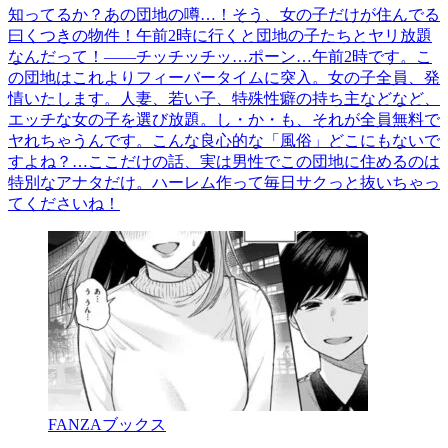
知ってるか？あの団地の噂…！そう、女の子だけが住んでる
曰くつきの物件！午前2時に行くと団地の子たちとヤリ放題
なんだって！――チッチッチッ…ポーン…午前2時です。こ
の団地はこれよりフィーバータイムに突入。女の子全員、発
情いたします。人妻、若い子、特殊性癖の持ち主などなど、
エッチな女の子を選び放題。し・か・も、それが全員無料で
ヤれちゃうんです。こんな良心的な「風俗」どこにもないで
すよね？…ここだけの話、実は男性でこの団地に住めるのは
特別なアナタだけ。ハーレム作って毎日サクっと抜いちゃっ
てくださいね！
FANZAブックス