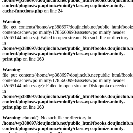
/home/wp388697/doujinclub.net/public_html/fbooks.doujinclub.n
content/plugins/wp-optimize/minify/class-wp-optimize-minify-
cache-functions.php
on line
24
Warning
:
file_get_contents(/home/wp388697/doujinclub.net/public_html/fbooks
content/cache/wpo-minify/1785660993/assets/wpo-minify-header-
d2d65144.min.css): Failed to open stream: No such file or directory
in
/home/wp388697/doujinclub.net/public_html/fbooks.doujinclub.n
content/plugins/wp-optimize/minify/class-wp-optimize-minify-
print.php
on line
163
Warning
:
file_put_contents(/home/wp388697/doujinclub.net/public_html/fbook
content/cache/wpo-minify/1785660993/assets/wpo-minify-header-
d2d65144.min.css.gz): Failed to open stream: Disk quota exceeded
in
/home/wp388697/doujinclub.net/public_html/fbooks.doujinclub.n
content/plugins/wp-optimize/minify/class-wp-optimize-minify-
print.php
on line
163
Warning
: chmod(): No such file or directory in
/home/wp388697/doujinclub.net/public_html/fbooks.doujinclub.n
content/plugins/wp-optimize/minify/class-wp-optimize-minify-