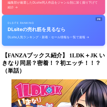
編集部が厳選したDLsite同人作品をジャンル別に深く掘り下げて
紹介 →
PR
DLSITE RANKING
DLsiteの売れ筋を見るなら
DLsite人気ランキング・新着・セール情報を一覧で速報 →
【FANZAブックス紹介】 1LDK＋JK い
きなり同居？密着！？初エッチ！！？
（単話）