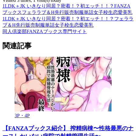
Visited 3 times, 1 visit(s) today
1LDK＋JK いきなり同居？密着！？初エッチ！！？
FANZA
ブックス
フェラ
ラブ＆H
先行販売
制服
単話
女子校生
恋愛
美乳
1LDK＋JK いきなり同居？密着！？初エッチ！！？
フェラ
ラ
ブ＆H
先行販売
制服
単話
女子校生
恋愛
美乳
同人倶楽部FANZAブックス専門サイト
関連記事
3P・4P
【FANZAブックス紹介】 搾精病棟〜性格最悪のナ