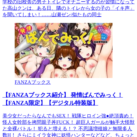
学校の旧校舎の男子トイレでオナニーするのが習慣になって
た高山クンは、ある日、隣のトイレから女の子の「イキ声」
を聞いてしまい！……山瀬ゼン/似たもの同士
FANZAブックス
【FANZAブックス紹介】 発情ぱんでみっく！
【FANZA限定】【デジタル特装版】
美少女だったらなんでもSEX！ 戦隊ヒロイン強●絶頂責め！
怪人女幹部を拷問親子丼FUCK！ 超巨人ガールが触手大怪獣
と全裸バトル！ 犯ると増える！？ 不思議増殖娘と無限多人
数H！ さらにミイラ女神に妖怪ハンターなどなど、ちょっと