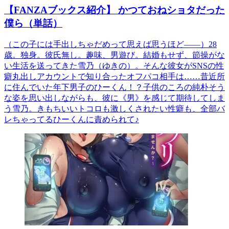
【FANZAブックス紹介】 かつておねショタだった
僕ら（単話）
（この子には手出しちゃだめって思えば思うほど――）28
歳。独身。彼氏無し。趣味、男遊び。結婚もせず、節操がな
い生活を送ってきた雪乃（ゆきの）。そんな彼女がSNSの性
癖丸出しアカウントで知り合ったオフパコ相手は……昔近所
に住んでいた年下男子のひーくん！？子供のころの純朴そう
な姿を思い出しながらも、彼に《男》を感じて期待してしま
う雪乃。きもちいいトコロも激しくされたい性癖も、全部バ
レちゃってるひーくんに責められて♪