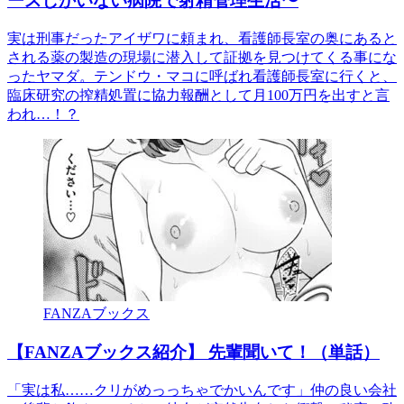
ースしかいない病院で射精管理生活〜
実は刑事だったアイザワに頼まれ、看護師長室の奥にあると
される薬の製造の現場に潜入して証拠を見つけてくる事にな
ったヤマダ。テンドウ・マコに呼ばれ看護師長室に行くと、
臨床研究の搾精処置に協力報酬として月100万円を出すと言
われ…！？
FANZAブックス
【FANZAブックス紹介】 先輩聞いて！（単話）
「実は私……クリがめっっちゃでかいんです」仲の良い会社