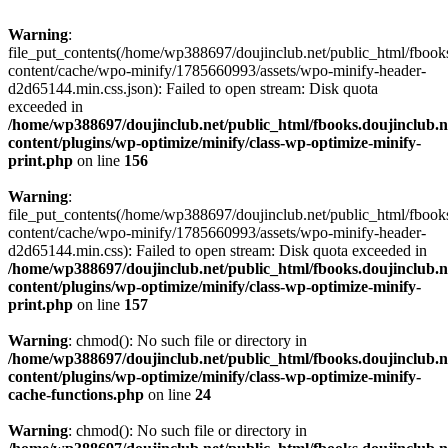
Warning
:
file_put_contents(/home/wp388697/doujinclub.net/public_html/fbook
content/cache/wpo-minify/1785660993/assets/wpo-minify-header-
d2d65144.min.css.json): Failed to open stream: Disk quota
exceeded in
/home/wp388697/doujinclub.net/public_html/fbooks.doujinclub.n
content/plugins/wp-optimize/minify/class-wp-optimize-minify-
print.php
on line
156
Warning
:
file_put_contents(/home/wp388697/doujinclub.net/public_html/fbook
content/cache/wpo-minify/1785660993/assets/wpo-minify-header-
d2d65144.min.css): Failed to open stream: Disk quota exceeded in
/home/wp388697/doujinclub.net/public_html/fbooks.doujinclub.n
content/plugins/wp-optimize/minify/class-wp-optimize-minify-
print.php
on line
157
Warning
: chmod(): No such file or directory in
/home/wp388697/doujinclub.net/public_html/fbooks.doujinclub.n
content/plugins/wp-optimize/minify/class-wp-optimize-minify-
cache-functions.php
on line
24
Warning
: chmod(): No such file or directory in