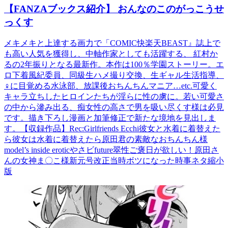
【FANZAブックス紹介】 おんなのこのがっこうせ
っくす
メキメキと上達する画力で「COMIC快楽天BEAST』誌上で
も高い人気を獲得し、中軸作家としても活躍する、 紅村か
るの2年振りとなる最新作。本作は100％学園ストーリー。エ
ロ下着風紀委員、同級生ハメ撮り交換、生ギャル生活指導、
♀に目覚める水泳部、放課後おちんちんマニア…etc.可愛く
キャラ立ちしたヒロインたちが淫らに性の虜に。若い可愛さ
の中から滲み出る、痴女性の高さで男を吸い尽くす様は必見
です。描き下ろし漫画と加筆修正で新たな境地を見出しま
す。【収録作品】Rec:Girlfriends Ecchi彼女と水着に着替えた
ら彼女は水着に着替えたら原田君の素敵なおちんちん様
model’s inside eroticやさビfuture翠性ご褒日が欲しい！原田さ
んの女神ま〇こ様新元号改正当時ボツになった時事ネタ縮小
版