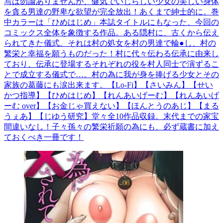
写は勿論ありませんが、健気でいじらしい少女の美しい身体
を貪る男達の野卑な欲望が完全放出！あくまで紳士的に。巻
中カラーは「ひめはじめ」本誌タイトルにもなった、今回の
コミックス全体を象徴する作品。ある隠村に、古くから伝え
られてきた儀式。それは村の処女を村の男達で輪●し、村の
繁栄と幸福を願うものだった！村に代々伝わる伝承に由来し
ており、伝承に登場するそれぞれの役を村人同士で演ずるこ
とで成立する儀式で…。村の為に我が身を捧げる少女とその
家族の葛藤にも涙出来ます。【Lo-Fi】【さいみん】【せい
かつ指導】【ひめはじめ】【れんあいげーむ】【れんあいげ
ーむ over】【お金じゃ買えない】【ほんとうのあじ】【まる
うぇあ】【じゆう研究】堂々全10作品収録。末代までの家宝
間違いなし！子々孫々の繁栄祈願の為にも、必ず蔵書に加え
ておくべき一冊です！