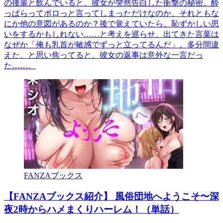
の後輩と飲んでいると、彼女が突然告白した衝撃の秘密。酔
っぱらってポロっと言ってしまっただけなのか、それともな
にか他の意図があるのか？後で覚えていたら、恥ずかしい思
いをするかもしれない……と考えを巡らせ、出てきた言葉は
なぜか「俺も乳首が敏感でずっと立ってるんだ」。多分間違
えた、と思い焦ってると、彼女の返事は意外な一言だっ
た……。
FANZAブックス
【FANZAブックス紹介】 風俗団地へようこそ〜深
夜2時からハメまくりハーレム！（単話）