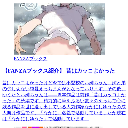
FANZAブックス
【FANZAブックス紹介】 昔はカッコよかった
昔はカッコよかったけど今では不登校のお姉ちゃん。姉と弟
の少し切ない純愛えっちまんがとなっております。その後、
ゆうたとお姉ちゃんは――※本作品は前作「昔はカッコよか
った」の続編です。精力的に筆をふるい数々のえっちで心に
残る作品を世に送り出している人気作家なかにしゆうたの成
人向け作品です。「なかに」名義で活動していましたが現在
は「なかにしゆうた」で活動しています。