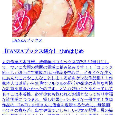
FANZAブックス
【FANZAブックス紹介】 ひめはじめ
人気作家の木谷椎、成年向けコミックス第7弾！7冊目にし
て、ついに念願の禁断の領域に踏み込みます！！「コミック
Mate L」誌上にて掲載された作品を中心に、イタイケな少女
にあんなことやこんなことしまくる超キケンな作品集！！作
家本人は以前から無毛でツルツルの恥丘や発達の皆無な可憐
な乳首を描きたかったのです。どんな凄いことをやっていて
もそこは木谷椎。必ず少女も救われるお話となっており幸福
な読後感につつまれ、癒し効果もバッチリな一冊です！巻頭
作品の「Lo-Fi」お父さんに借金を返済するために、母娘揃
ってその身を差し出す健気でいじらしい少女が登場。母の描