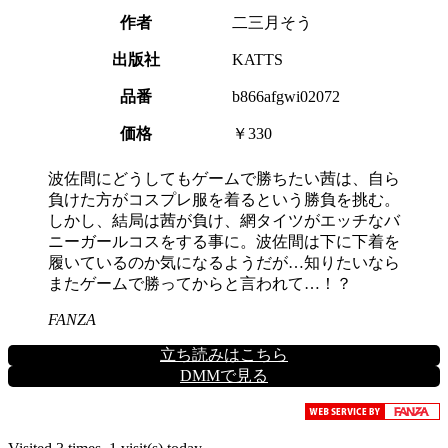
作者
二三月そう
出版社
KATTS
品番
b866afgwi02072
価格
￥330
波佐間にどうしてもゲームで勝ちたい茜は、自ら
負けた方がコスプレ服を着るという勝負を挑む。
しかし、結局は茜が負け、網タイツがエッチなバ
ニーガールコスをする事に。波佐間は下に下着を
履いているのか気になるようだが…知りたいなら
またゲームで勝ってからと言われて…！？
FANZA
立ち読みはこちら
DMMで見る