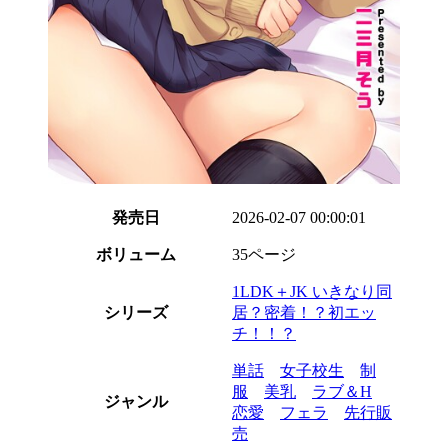
発売日
2026-02-07 00:00:01
ボリューム
35ページ
1LDK＋JK いきなり同
シリーズ
居？密着！？初エッ
チ！！？
単話
女子校生
制
服
美乳
ラブ＆H
ジャンル
恋愛
フェラ
先行販
売