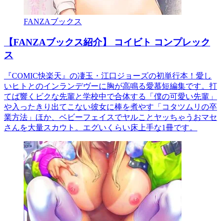
FANZAブックス
【FANZAブックス紹介】 コイビト コンプレック
ス
『COMIC快楽天』の凄玉・江口ジョーズの初単行本！愛し
いヒトとのインランデヴーに胸が高鳴る愛慕短編集です。打
てば響くビクな先輩と学校中で合体する「僕の可愛い先輩」
や入ったきり出てこない彼女に棒を煮やす「コタツムリの卒
業方法」ほか、ベビーフェイスでヤルことヤッちゃうおマセ
さんを大量スカウト。エグいくらい床上手な1冊です。