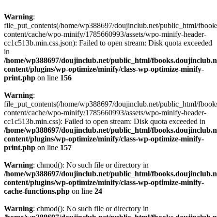
Warning
:
file_put_contents(/home/wp388697/doujinclub.net/public_html/fbook
content/cache/wpo-minify/1785660993/assets/wpo-minify-header-
cc1c513b.min.css.json): Failed to open stream: Disk quota exceeded
in
/home/wp388697/doujinclub.net/public_html/fbooks.doujinclub.n
content/plugins/wp-optimize/minify/class-wp-optimize-minify-
print.php
on line
156
Warning
:
file_put_contents(/home/wp388697/doujinclub.net/public_html/fbook
content/cache/wpo-minify/1785660993/assets/wpo-minify-header-
cc1c513b.min.css): Failed to open stream: Disk quota exceeded in
/home/wp388697/doujinclub.net/public_html/fbooks.doujinclub.n
content/plugins/wp-optimize/minify/class-wp-optimize-minify-
print.php
on line
157
Warning
: chmod(): No such file or directory in
/home/wp388697/doujinclub.net/public_html/fbooks.doujinclub.n
content/plugins/wp-optimize/minify/class-wp-optimize-minify-
cache-functions.php
on line
24
Warning
: chmod(): No such file or directory in