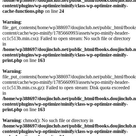
/home/wp388697/doujinclub.net/public_html/fbooks.doujinclub.n
content/plugins/wp-optimize/minify/class-wp-optimize-minify-
cache-functions.php
on line
24
Warning
:
file_get_contents(/home/wp388697/doujinclub.net/public_html/fbooks
content/cache/wpo-minify/1785660993/assets/wpo-minify-header-
cc1c513b.min.css): Failed to open stream: No such file or directory
in
/home/wp388697/doujinclub.net/public_html/fbooks.doujinclub.n
content/plugins/wp-optimize/minify/class-wp-optimize-minify-
print.php
on line
163
Warning
:
file_put_contents(/home/wp388697/doujinclub.net/public_html/fbook
content/cache/wpo-minify/1785660993/assets/wpo-minify-header-
cc1c513b.min.css.gz): Failed to open stream: Disk quota exceeded
in
/home/wp388697/doujinclub.net/public_html/fbooks.doujinclub.n
content/plugins/wp-optimize/minify/class-wp-optimize-minify-
print.php
on line
163
Warning
: chmod(): No such file or directory in
/home/wp388697/doujinclub.net/public_html/fbooks.doujinclub.n
content/plugins/wp-optimize/minify/class-wp-optimize-minify-