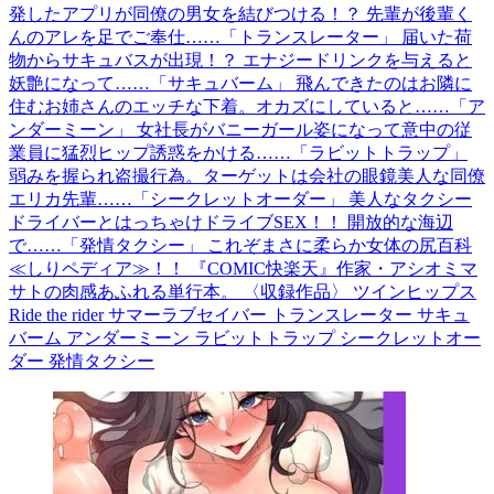
発したアプリが同僚の男女を結びつける！？ 先輩が後輩く
んのアレを足でご奉仕……「トランスレーター」 届いた荷
物からサキュバスが出現！？ エナジードリンクを与えると
妖艶になって……「サキュバーム」 飛んできたのはお隣に
住むお姉さんのエッチな下着。オカズにしていると……「ア
ンダーミーン」 女社長がバニーガール姿になって意中の従
業員に猛烈ヒップ誘惑をかける……「ラビットトラップ」
弱みを握られ盗撮行為。ターゲットは会社の眼鏡美人な同僚
エリカ先輩……「シークレットオーダー」 美人なタクシー
ドライバーとはっちゃけドライブSEX！！ 開放的な海辺
で……「発情タクシー」 これぞまさに柔らか女体の尻百科
≪しりペディア≫！！ 『COMIC快楽天』作家・アシオミマ
サトの肉感あふれる単行本。 〈収録作品〉 ツインヒップス
Ride the rider サマーラブセイバー トランスレーター サキュ
バーム アンダーミーン ラビットトラップ シークレットオー
ダー 発情タクシー