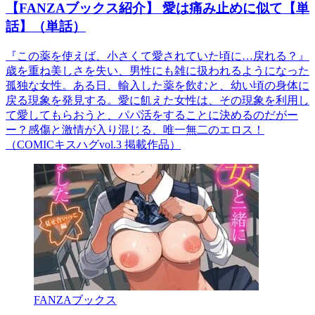
【FANZAブックス紹介】 愛は痛み止めに似て【単
話】（単話）
『この薬を使えば、小さくて愛されていた頃に…戻れる？』
歳を重ね美しさを失い、男性にも雑に扱われるようになった
孤独な女性。ある日、輸入した薬を飲むと、幼い頃の身体に
戻る現象を発見する。愛に飢えた女性は、その現象を利用し
て愛してもらおうと、パパ活をすることに決めるのだがー
ー？感傷と激情が入り混じる、唯一無二のエロス！
（COMICキスハグvol.3 掲載作品）
FANZAブックス