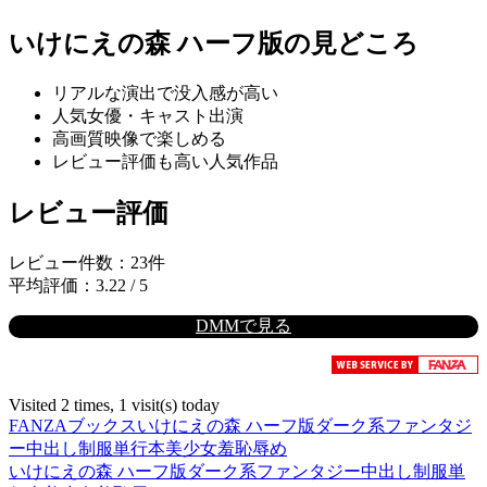
いけにえの森 ハーフ版の見どころ
リアルな演出で没入感が高い
人気女優・キャスト出演
高画質映像で楽しめる
レビュー評価も高い人気作品
レビュー評価
レビュー件数：23件
平均評価：3.22 / 5
DMMで見る
Visited 2 times, 1 visit(s) today
FANZAブックス
いけにえの森 ハーフ版
ダーク系
ファンタジ
ー
中出し
制服
単行本
美少女
羞恥
辱め
いけにえの森 ハーフ版
ダーク系
ファンタジー
中出し
制服
単