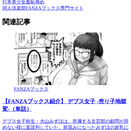
行本
美少女
羞恥
辱め
同人倶楽部FANZAブックス専門サイト
関連記事
FANZAブックス
【FANZAブックス紹介】 デブス女子 -売り子地獄
変-（単話）
デブス女子校生・大山みずほは、所属する文芸部の顧問が辞
めない様に直談判していた。前屈みになったみずほの超乳に