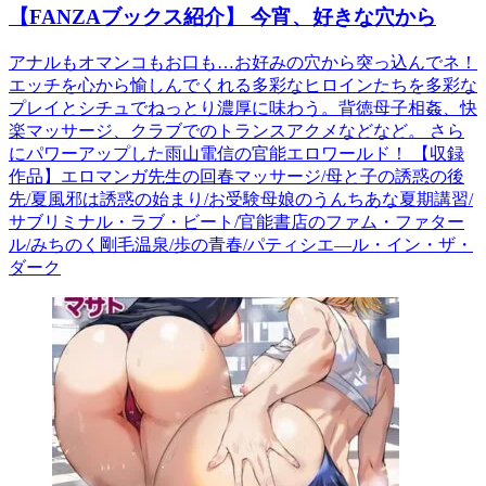
【FANZAブックス紹介】 今宵、好きな穴から
アナルもオマンコもお口も…お好みの穴から突っ込んでネ！
エッチを心から愉しんでくれる多彩なヒロインたちを多彩な
プレイとシチュでねっとり濃厚に味わう。背徳母子相姦、快
楽マッサージ、クラブでのトランスアクメなどなど。 さら
にパワーアップした雨山電信の官能エロワールド！ 【収録
作品】エロマンガ先生の回春マッサージ/母と子の誘惑の後
先/夏風邪は誘惑の始まり/お受験母娘のうんちあな夏期講習/
サブリミナル・ラブ・ビート/官能書店のファム・ファター
ル/みちのく剛毛温泉/歩の青春/パティシエ―ル・イン・ザ・
ダーク