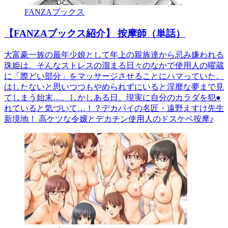
FANZAブックス
【FANZAブックス紹介】 按摩師（単話）
大富豪一族の最年少娘として年上の親族達から忌み嫌われる
珠姫は、そんなストレスの溜まる日々のなかで使用人の曜蔵
に「際どい部分」をマッサージさせることにハマっていた。
はしたないと思いつつもやめられずにいると淫靡な夢まで見
てしまう始末…。しかしある日、現実に自分のカラダを犯●
れていると気づいて…！？デカパイの名匠・遠野えすけ先生
新境地！ 高ケツな令嬢とデカチン使用人のドスケベ按摩♪