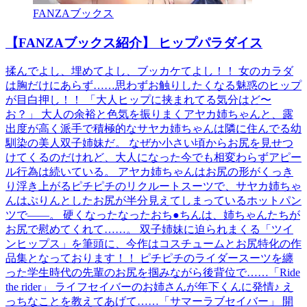
FANZAブックス
【FANZAブックス紹介】 ヒップパラダイス
揉んでよし、埋めてよし、ブッカケてよし！！ 女のカラダ
は胸だけにあらず……思わずお触りしたくなる魅惑のヒップ
が目白押し！！ 「大人ヒップに挟まれてる気分はど〜
お？」 大人の余裕と色気を振りまくアヤカ姉ちゃんと、露
出度が高く派手で積極的なサヤカ姉ちゃんは隣に住んでる幼
馴染の美人双子姉妹だ。 なぜか小さい頃からお尻を見せつ
けてくるのだけれど、大人になった今でも相変わらずアピー
ル行為は続いている。 アヤカ姉ちゃんはお尻の形がくっき
り浮き上がるピチピチのリクルートスーツで、サヤカ姉ちゃ
んはぷりんとしたお尻が半分見えてしまっているホットパン
ツで――。 硬くなったなったおち●ちんは、姉ちゃんたちが
お尻で慰めてくれて……。 双子姉妹に迫られまくる「ツイ
ンヒップス」を筆頭に、今作はコスチュームとお尻特化の作
品集となっております！！ ピチピチのライダースーツを纏
った学生時代の先輩のお尻を掴みながら後背位で……「Ride
the rider」 ライフセイバーのお姉さんが年下くんに発情♪ え
っちなことを教えてあげて……「サマーラブセイバー」 開