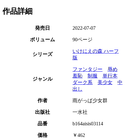
作品詳細
発売日
2022-07-07
ボリューム
90ページ
いけにえの森 ハーフ
シリーズ
版
ファンタジー
辱め
羞恥
制服
単行本
ジャンル
ダーク系
美少女
中
出し
作者
雨がっぱ少女群
出版社
一水社
品番
b164aisis03114
価格
￥462