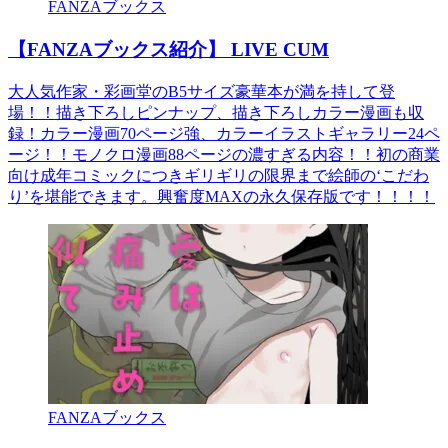
FANZAブックス
【FANZAブックス紹介】 LIVE CUM
大人気作家・彩画堂のB5サイズ豪華本が満を持して登
場！！描き下ろしピンナップ、描き下ろしカラー漫画も収
録！カラー漫画70ページ強、カラーイラストギャラリー24ペ
ージ！！モノクロ漫画88ページの濃すぎる内容！！初の商業
向け成年コミックにつきギリギリの限界まで絵師の‘こだわ
り’を堪能できます。興奮度MAXの永久保存版です！！！！
FANZAブックス