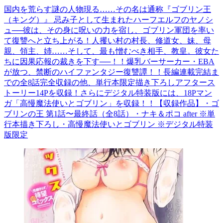
国内を荒らす謎の人物現る……その名は通称『ゴブリン王
（キング）』 忌み子として生まれたハーフエルフのヤノシ
ュ──彼は、その身に呪いの力を宿し、ゴブリン軍団を率い
て復讐へと立ち上がる！人攫い村の村長、修道女、妹、母
親、領主、姉……そして、最も憎むべき相手、教皇。彼女た
ちに因果応報の裁きを下す──！！爆乳バーサーカー・EBA
が放つ、禁断のハイファンタジー復讐譚！！長編連載完結ま
での全8話完全収録の他、単行本限定描き下ろしアフタース
トーリー14Pを収録！さらにデジタル特装版には、18Pマン
ガ「高慢魔法使いとゴブリン」を収録！！【収録作品】・ゴ
ブリンの王 第1話〜最終話（全8話）・ナキ＆ポコ after ※単
行本描き下ろし・高慢魔法使いとゴブリン ※デジタル特装
版限定