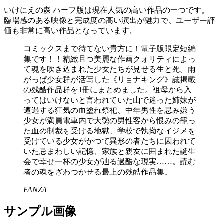
いけにえの森 ハーフ版は現在人気の高い作品の一つです。
臨場感のある映像と完成度の高い演出が魅力で、ユーザー評
価も非常に高い作品となっています。
コミックスまで待てない貴方に！電子版限定短編
集です！！精緻且つ美麗な作画クォリティによっ
て魂を吹き込まれた少女たちが見せる生と死。雨
がっぱ少女群が活写した《リョナキング》誌掲載
の残酷作品群を1冊にまとめました。祖母から入
ってはいけないと言われていた山で迷った姉妹が
遭遇する狂気の血塗れ祭祀、中年男性を忌み嫌う
少女が満員電車内で大勢の男性客から恨みの籠っ
た血の制裁を受ける地獄、学校で執拗なイジメを
受けている少女がかつて異形の者たちに囚われて
いた忌まわしい記憶、家族と親友に囲まれた誕生
会で幸せ一杯の少女が辿る過酷な現実……。読む
者の魂をざわつかせる最上の残酷作品集。
FANZA
サンプル画像