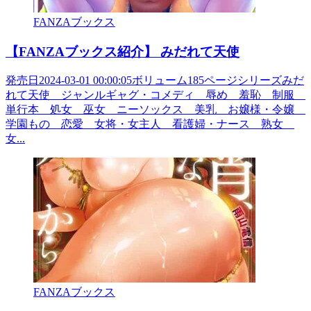
FANZAブックス
【FANZAブックス紹介】 みだれて天使
発売日2024-03-01 00:00:05ボリューム185ページシリーズみだ
れて天使 ジャンルギャグ・コメディ 辱め 羞恥 制服
単行本 処女 巫女 ニーソックス 美乳 お嬢様・令嬢
学園もの 恋愛 女将・女主人 看護婦・ナース 熟女
女...
FANZAブックス