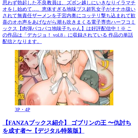
思わず勃起した不良教員は、ズボン越しにいきなりイラマチ
オをし始めて…。恵体すぎる地味ブス超乳女子がオナホ扱い
されて無責任ザーメンを子宮内奥にコッテリ撃ち込まれて歓
喜のオホ声をあげながら潮も吹きまくる電子専売ハーフコミ
ックス【肉弾パコパコ地味子ちゃん】は好評配信中！※ こ
の作品は「デカジョ！ vol.8」に収録されている 作品の単話
配信となります。
3P・4P
【FANZAブックス紹介】 ゴブリンの王 〜仇討ち
を成す者〜【デジタル特装版】